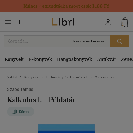
Kulacs / strandtáska most csak 1499 Ft!
Törzsvásárlói Kártya adatai
Részletes keresés
Könyvek
E-könyvek
Hangoskönyvek
Antikvár
Zene,
Főoldal
Könyvek
Tudomány és Természet
Matematika
Szabó Tamás
Kalkulus I. - Példatár
Könyv