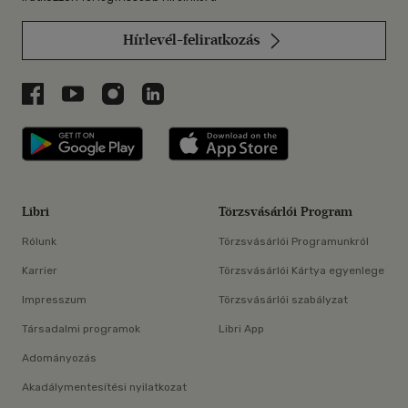
Hírlevél-feliratkozás
Libri a Facebookon
Libri a Youtube-on
Libri az Instagramon
Libri a LinkedInen
Libri applikáció Szerezd meg: Google P
Libri applikáció 
Libri
Törzsvásárlói Program
Rólunk
Törzsvásárlói Programunkról
Karrier
Törzsvásárlói Kártya egyenlege
Impresszum
Törzsvásárlói szabályzat
Társadalmi programok
Libri App
Adományozás
Akadálymentesítési nyilatkozat