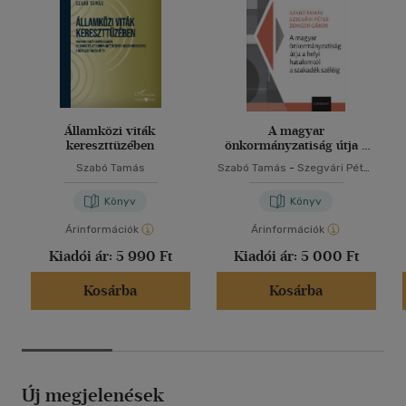
Államközi viták
A magyar
kereszttüzében
önkormányzatiság útja a
helyi hatalomtól a
Szabó Tamás
Szabó Tamás
-
Szegvári Péter
szakadék széléig
-
Zongor Gábor
Könyv
Könyv
Árinformációk
Árinformációk
Kiadói ár:
5 990 Ft
Kiadói ár:
5 000 Ft
Kosárba
Kosárba
Új megjelenések