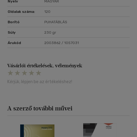
Nyelv
MAGYAR
Oldalak száma:
120
Borító
PUHATÁBLÁS
Súly
230 gr
Árukód
2003862 / 1057031
Vásárlói értékelések, vélemények
Kérjük, lépjen be az értékeléshez!
A szerző további művei