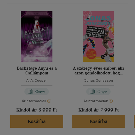
Backstage Anyu és a
A százegy éves ember, aki
Csillámpóni
azon gondolkodott, hogy
túl sokat gondolkodik
A. A. Cooper
Jonas Jonasson
Könyv
Könyv
Árinformációk
Árinformációk
Kiadói ár:
3 999 Ft
Kiadói ár:
7 999 Ft
Kosárba
Kosárba