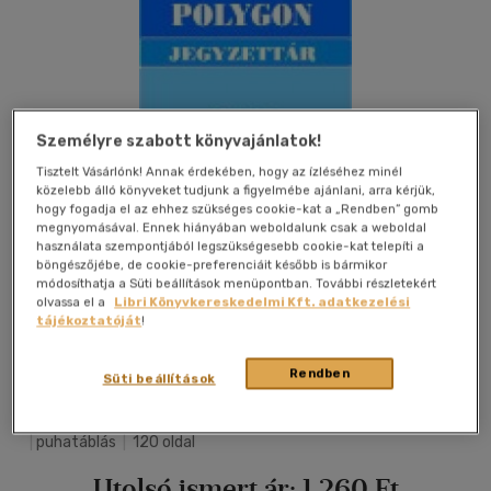
Személyre szabott könyvajánlatok!
Tisztelt Vásárlónk! Annak érdekében, hogy az ízléséhez minél
közelebb álló könyveket tudjunk a figyelmébe ajánlani, arra kérjük,
hogy fogadja el az ehhez szükséges cookie-kat a „Rendben” gomb
megnyomásával. Ennek hiányában weboldalunk csak a weboldal
használata szempontjából legszükségesebb cookie-kat telepíti a
böngészőjébe, de cookie-preferenciáit később is bármikor
módosíthatja a Süti beállítások menüpontban. További részletekért
olvassa el a
Libri Könyvkereskedelmi Kft. adatkezelési
tájékoztatóját
!
Kívánságlistához adom
Megosztom
Rendben
Süti beállítások
Polygon Kiadó - Szte Bolyai Intéz
|
2003
|
magyar nyelvű
|
puhatáblás
|
120 oldal
Utolsó ismert ár:
1 260 Ft