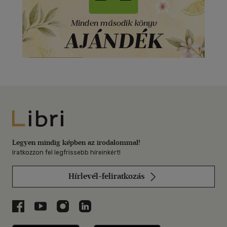
Libri
Legyen mindig képben az irodalommal!
Iratkozzon fel legfrissebb híreinkért!
Hírlevél-feliratkozás
Libri a Facebookon
Libri a Youtube-on
Libri az Instagramon
Libri a LinkedInen