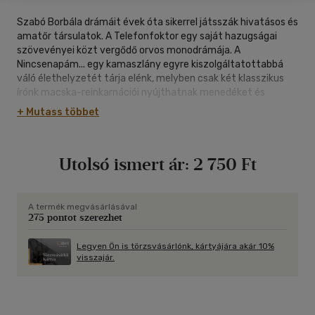
Szabó Borbála drámáit évek óta sikerrel játsszák hivatásos és
amatőr társulatok. A Telefonfoktor egy saját hazugságai
szövevényei közt vergődő orvos monodrámája. A
Nincsenapám... egy kamaszlány egyre kiszolgáltatottabbá
váló élethelyzetét tárja elénk, melyben csak két klasszikus
írónk macska-reinkarnációi nyújthatnak menedéket és
útmutatást a számára. A Szülő értekezlet visszájára
+ Mutass többet
fordított helyzetében a szülők térnek vissza gyermekeik
viselkedésmintáihoz, tanítónőjük hangzatos, alternatív
nevelési módszerei közepette. A teljes tizedik évadban egy
Utolsó ismert ár:
2 750 Ft
tévésorozat-függő fiatalasszony lép át sivár magánéletéből
a sitcom világába, nem kevés kavarodást okozva ott. A Valaki
meghal pedig a misztériumdráma stációiban festi
életkorszakaink oly szokványos, körkörösen ismétlődő
A termék megvásárlásával
275 pontot szerezhet
helyzeteit.
Szabó Borbála jelenetei hétköznapjainké. Ám humorral,
Legyen Ön is törzsvásárlónk, kártyájára akár 10%
visszajár.
játékkal, képtelenségig elvitt helyzetkomikumával a feje
tetejére állítja azokat, és a karaktereiben nevetve és
elborzadva ismerhetünk egymásra, önmagunkra.