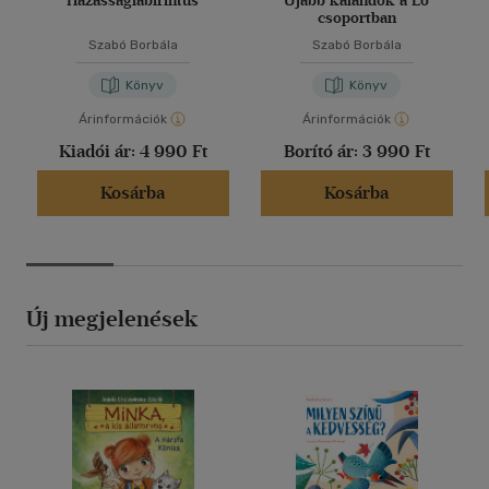
Házasságlabirintus
Újabb kalandok a Ló
csoportban
Szabó Borbála
Szabó Borbála
Könyv
Könyv
Árinformációk
Árinformációk
Kiadói ár:
4 990 Ft
Borító ár:
3 990 Ft
Kosárba
Kosárba
Új megjelenések