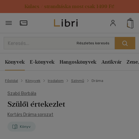
Kulacs / strandtáska most csak 1499 Ft!
Törzsvásárlói Kártya adatai
Részletes keresés
Könyvek
E-könyvek
Hangoskönyvek
Antikvár
Zene,
Főoldal
Könyvek
Irodalom
Színmű
Dráma
Szabó Borbála
Szülői értekezlet
Kortárs Dráma sorozat
Könyv