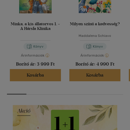
Minka, a kis állatorvos 1. -
Milyen színű a kedvesség?
A Hársfa Klinika
Maddalena Schiavo
Könyv
Könyv
Árinformációk
Árinformációk
Borító ár:
3 999 Ft
Borító ár:
4 990 Ft
Kosárba
Kosárba