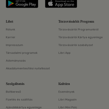
Libri applikáció Szerezd meg: Google P
Libri applikáció 
Libri
Törzsvásárlói Program
Rólunk
Törzsvásárlói Programunkról
Karrier
Törzsvásárlói Kártya egyenlege
Impresszum
Törzsvásárlói szabályzat
Társadalmi programok
Libri App
Adományozás
Akadálymentesítési nyilatkozat
Szolgáltatás
Kultúra
Boltkereső
Események
Fizetés és szállítás
Libri Magazin
Ajándékkártya egyenlege
Libri Mini Polc