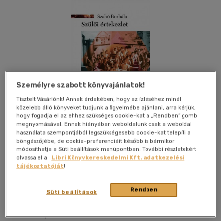
Személyre szabott könyvajánlatok!
Tisztelt Vásárlónk! Annak érdekében, hogy az ízléséhez minél
közelebb álló könyveket tudjunk a figyelmébe ajánlani, arra kérjük,
hogy fogadja el az ehhez szükséges cookie-kat a „Rendben” gomb
megnyomásával. Ennek hiányában weboldalunk csak a weboldal
használata szempontjából legszükségesebb cookie-kat telepíti a
böngészőjébe, de cookie-preferenciáit később is bármikor
módosíthatja a Süti beállítások menüpontban. További részletekért
olvassa el a
Libri Könyvkereskedelmi Kft. adatkezelési
tájékoztatóját
!
Kívánságlistához adom
Megosztom
Rendben
Süti beállítások
Kortárs Könyvkiadó Kft
|
2018
|
magyar nyelvű
|
füles,
kartonált
|
279 oldal