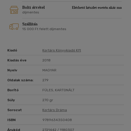
Bolti átvétel
Elérhető készlet esetén akár ma
díjmentes
Szállítás
15 000 Ft felett díjmentes
Kiadó
Kortárs Könyvkiadó Kft
Kiadás éve
2018
Nyelv
MAGYAR
Oldalak száma:
279
Borító
FÜLES, KARTONÁLT
Súly
270 gr
Sorozat
Kortárs Dráma
ISBN
9789634350408
Árukód
2721442 / 1180307