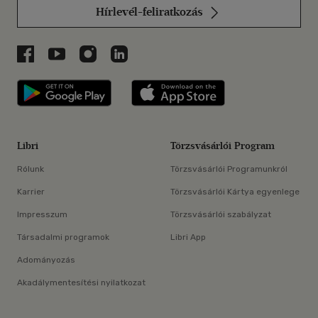
Hírlevél-feliratkozás
Libri a Facebookon
Libri a Youtube-on
Libri az Instagramon
Libri a LinkedInen
Libri applikáció Szerezd meg: Google P
Libri applikáció 
Libri
Törzsvásárlói Program
Rólunk
Törzsvásárlói Programunkról
Karrier
Törzsvásárlói Kártya egyenlege
Impresszum
Törzsvásárlói szabályzat
Társadalmi programok
Libri App
Adományozás
Akadálymentesítési nyilatkozat