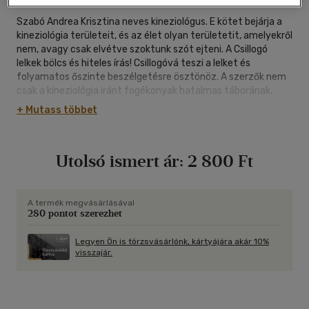
Szabó Andrea Krisztina neves kineziológus. E kötet bejárja a
kineziológia területeit, és az élet olyan területetit, amelyekről
nem, avagy csak elvétve szoktunk szót ejteni. A Csillogó
lelkek bölcs és hiteles írás! Csillogóvá teszi a lelket és
folyamatos őszinte beszélgetésre ösztönöz. A szerzők nem
csak a kineziológia iránt fogékonyak hatalmas táborának,
hanem mindenkinek ajánlják ezt a csodálatos kötetet.
+ Mutass többet
Utolsó ismert ár:
2 800 Ft
A termék megvásárlásával
280 pontot szerezhet
Legyen Ön is törzsvásárlónk, kártyájára akár 10%
visszajár.