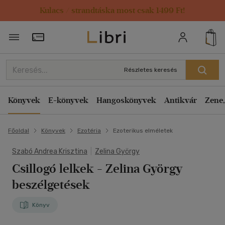
Kulacs / strandtáska most csak 1499 Ft!
Törzsvásárlói Kártya adatai
Részletes keresés
Könyvek
E-könyvek
Hangoskönyvek
Antikvár
Zene,
Főoldal
Könyvek
Ezotéria
Ezoterikus elméletek
Szabó Andrea Krisztina
|
Zelina György
Csillogó lelkek
- Zelina György
beszélgetések
Könyv