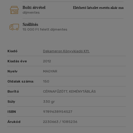
Bolti átvétel
Elérhető készlet esetén akár ma
díjmentes
Szállítás
15 000 Ft felett díjmentes
Kiadó
Dekameron Könyvkiadó Kft.
Kiadás éve
2012
Nyelv
MAGYAR
Oldalak száma:
150
Borító
CÉRNAFŰZÖTT, KEMÉNYTÁBLÁS
Súly
330 gr
ISBN
9789638954527
Árukód
2230663 / 1085236