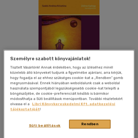
Személyre szabott könyvajánlatok!
Tisztelt Vásárlónk! Annak érdekében, hogy az ízléséhez minél
közelebb álló könyveket tudjunk a figyelmébe ajánlani, arra kérjük,
hogy fogadja el az ehhez szükséges cookie-kat a „Rendben” gomb
megnyomásával. Ennek hiányában weboldalunk csak a weboldal
használata szempontjából legszükségesebb cookie-kat telepíti a
böngészőjébe, de cookie-preferenciáit később is bármikor
módosíthatja a Süti beállítások menüpontban. További részletekért
olvassa el a
Libri Könyvkereskedelmi Kft. adatkezelési
Kívánságlistához adom
Megosztom
tájékoztatóját
!
Rendben
Süti beállítások
Dekameron Könyvkiadó Kft.
|
2012
|
magyar nyelvű
|
cérnafűzött, keménytáblás
|
150 oldal