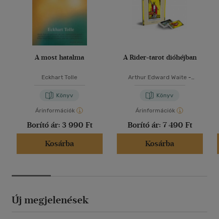
A most hatalma
A Rider-tarot dióhéjban
Eckhart Tolle
Arthur Edward Waite
-
Schneider Marita
Könyv
Könyv
Árinformációk
Árinformációk
Borító ár:
3 990 Ft
Borító ár:
7 490 Ft
Kosárba
Kosárba
Új megjelenések