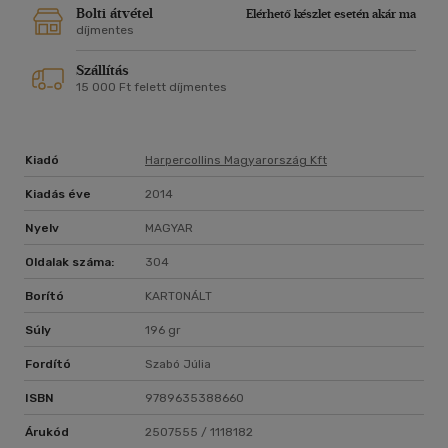
Bolti átvétel
Elérhető készlet esetén akár ma
díjmentes
Szállítás
15 000 Ft felett díjmentes
Kiadó
Harpercollins Magyarország Kft
Kiadás éve
2014
Nyelv
MAGYAR
Oldalak száma:
304
Borító
KARTONÁLT
Súly
196 gr
Fordító
Szabó Júlia
ISBN
9789635388660
Árukód
2507555 / 1118182