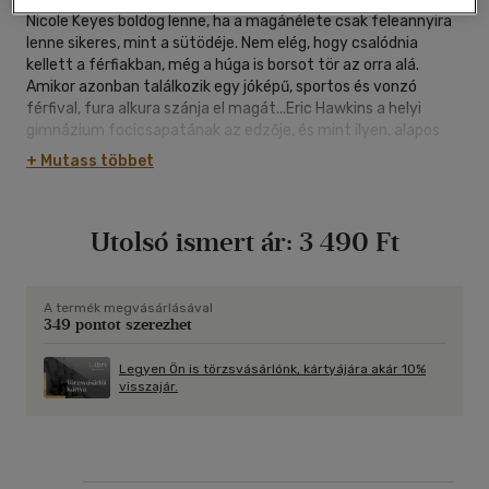
Nicole Keyes boldog lenne, ha a magánélete csak feleannyira
lenne sikeres, mint a sütödéje. Nem elég, hogy csalódnia
kellett a férfiakban, még a húga is borsot tör az orra alá.
Amikor azonban találkozik egy jóképű, sportos és vonzó
férfival, fura alkura szánja el magát...Eric Hawkins a helyi
gimnázium focicsapatának az edzője, és mint ilyen, alapos
ismerője a kamaszok lelkivilágának. De ahogy az egyik
+ Mutass többet
játékosa találóan megjegyzi, a női lélekről fogalma sincs.
Talán ezért történhet meg, hogy amikor Nicole előáll egy
merész javaslattal, gondolkodás nélkül rábólint...
Utolsó ismert ár:
3 490 Ft
A termék megvásárlásával
349 pontot szerezhet
Legyen Ön is törzsvásárlónk, kártyájára akár 10%
visszajár.