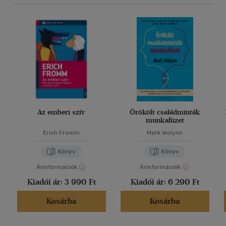
Az emberi szív
Örökölt családminták
munkafüzet
Erich Fromm
Mark Wolynn
Könyv
Könyv
Árinformációk
Árinformációk
Kiadói ár:
3 990 Ft
Kiadói ár:
6 290 Ft
Kosárba
Kosárba