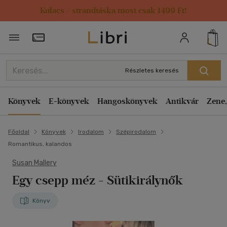
Kulacs / strandtáska most csak 1499 Ft!
Törzsvásárlói Kártya adatai
Részletes keresés
Könyvek
E-könyvek
Hangoskönyvek
Antikvár
Zene,
Főoldal
Könyvek
Irodalom
Szépirodalom
Romantikus, kalandos
Susan Mallery
Egy csepp méz
- Sütikirálynők
Könyv