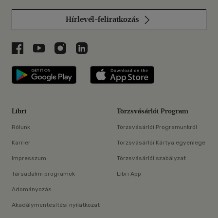
Hírlevél-feliratkozás
Libri a Facebookon
Libri a Youtube-on
Libri az Instagramon
Libri a LinkedInen
Libri applikáció Szerezd meg: Google P
Libri applikáció 
Libri
Törzsvásárlói Program
Rólunk
Törzsvásárlói Programunkról
Karrier
Törzsvásárlói Kártya egyenlege
Impresszum
Törzsvásárlói szabályzat
Társadalmi programok
Libri App
Adományozás
Akadálymentesítési nyilatkozat