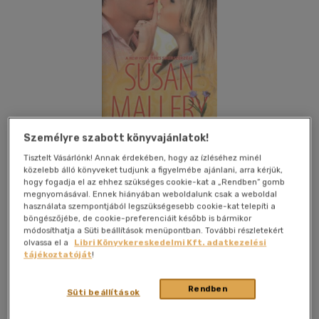
Személyre szabott könyvajánlatok!
Tisztelt Vásárlónk! Annak érdekében, hogy az ízléséhez minél
közelebb álló könyveket tudjunk a figyelmébe ajánlani, arra kérjük,
hogy fogadja el az ehhez szükséges cookie-kat a „Rendben” gomb
megnyomásával. Ennek hiányában weboldalunk csak a weboldal
használata szempontjából legszükségesebb cookie-kat telepíti a
böngészőjébe, de cookie-preferenciáit később is bármikor
módosíthatja a Süti beállítások menüpontban. További részletekért
Kívánságlistához adom
Megosztom
olvassa el a
Libri Könyvkereskedelmi Kft. adatkezelési
tájékoztatóját
!
Harpercollins Magyarország Kft
|
2014
|
magyar nyelvű
Rendben
Süti beállítások
|
kartonált
|
304 oldal