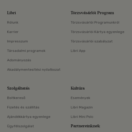
Libri
Törzsvásárlói Program
Rólunk
Törzsvásárlói Programunkról
Karrier
Törzsvásárlói Kártya egyenlege
Impresszum
Törzsvásárlói szabályzat
Társadalmi programok
Libri App
Adományozás
Akadálymentesítési nyilatkozat
Szolgáltatás
Kultúra
Boltkereső
Események
Fizetés és szállítás
Libri Magazin
Ajándékkártya egyenlege
Libri Mini Polc
Partnereinknek
Ügyfélszolgálat