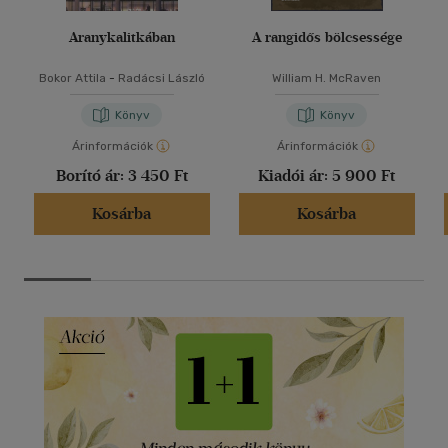
Aranykalitkában
A rangidős bölcsessége
Bokor Attila
-
Radácsi László
William H. McRaven
Könyv
Könyv
Árinformációk
Árinformációk
Borító ár:
3 450 Ft
Kiadói ár:
5 900 Ft
Kosárba
Kosárba