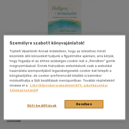
Személyre szabott könyvajánlatok!
Tisztelt Vásárlónk! Annak érdekében, hogy az ízléséhez minél
közelebb álló könyveket tudjunk a figyelmébe ajánlani, arra kérjük,
Kívánságlistához adom
Megosztom
hogy fogadja el az ehhez szükséges cookie-kat a „Rendben” gomb
megnyomásával. Ennek hiányában weboldalunk csak a weboldal
használata szempontjából legszükségesebb cookie-kat telepíti a
böngészőjébe, de cookie-preferenciáit később is bármikor
Bioenergetic Kiadó Kft.
|
2023
|
magyar nyelvű
módosíthatja a Süti beállítások menüpontban. További részletekért
|
keménytábla
|
136 oldal
olvassa el a
Libri Könyvkereskedelmi Kft. adatkezelési
tájékoztatóját
!
"Sri Chinmoy hangsúlyozza a mély spirituális kapcsolat
szükségességét a természeti világgal, amelynek részei
Rendben
Süti beállítások
vagyunk, és amelytől függünk. ... Hallgassunk a spirituális
tanítómester szavaira, mielőtt még túl késő lenne." - Jane
Goodall