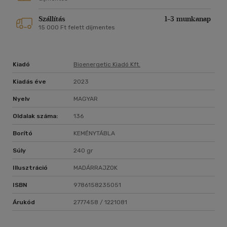
Szállítás
1-3 munkanap
15 000 Ft felett díjmentes
Kiadó
Bioenergetic Kiadó Kft.
Kiadás éve
2023
Nyelv
MAGYAR
Oldalak száma:
136
Borító
KEMÉNYTÁBLA
Súly
240 gr
Illusztráció
MADÁRRAJZOK
ISBN
9786158235051
Árukód
2777458 / 1221081