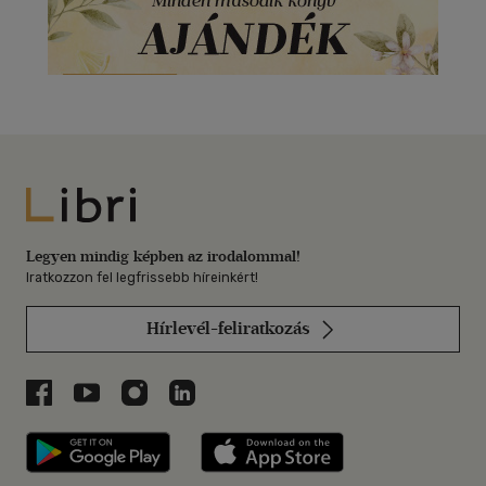
Libri
Legyen mindig képben az irodalommal!
Iratkozzon fel legfrissebb híreinkért!
Hírlevél-feliratkozás
Libri a Facebookon
Libri a Youtube-on
Libri az Instagramon
Libri a LinkedInen
Libri applikáció Szerezd meg: Google P
Libri applikáció 