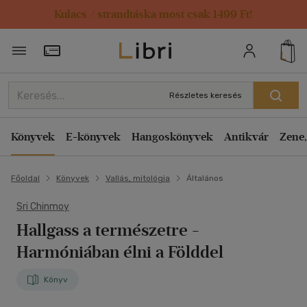
Kulacs / strandtáska most csak 1499 Ft!
Törzsvásárlói Kártya adatai
Részletes keresés
Könyvek
E-könyvek
Hangoskönyvek
Antikvár
Zene,
Főoldal
Könyvek
Vallás, mitológia
Általános
Sri Chinmoy
Hallgass a természetre
-
Harmóniában élni a Földdel
Könyv