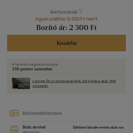
Árinformációk
Ingyen szállítás 15 000 Ft felett
Borító ár:
2 300 Ft
Kosárba
A termék megvásárlásával
230 pontot szerezhet
Legyen Ön is törzsvásárlónk, kártyájára akár 10%
visszajár.
Bolti készletinformáció
Bolti átvétel
Elérhető készlet esetén akár ma
díjmentes