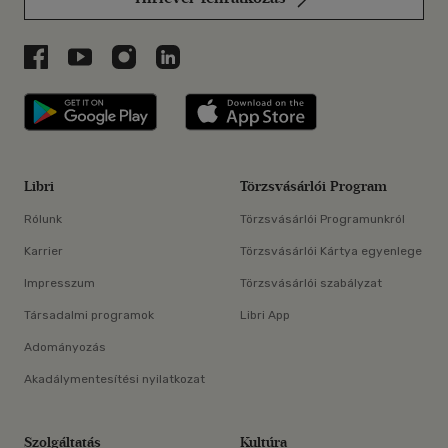
Libri a Facebookon
Libri a Youtube-on
Libri az Instagramon
Libri a LinkedInen
Libri applikáció Szerezd meg: Google P
Libri applikáció 
Libri
Törzsvásárlói Program
Rólunk
Törzsvásárlói Programunkról
Karrier
Törzsvásárlói Kártya egyenlege
Impresszum
Törzsvásárlói szabályzat
Társadalmi programok
Libri App
Adományozás
Akadálymentesítési nyilatkozat
Szolgáltatás
Kultúra