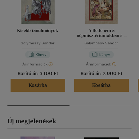
Kisebb tanulmányok
A Betlehem a
népmisztériumokban s a
dráma történetében
Solymossy Sándor
Solymossy Sándor
Könyv
Könyv
Árinformációk
Árinformációk
Borító ár:
3 100 Ft
Borító ár:
2 900 Ft
Kosárba
Kosárba
Új megjelenések