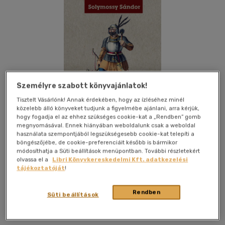
Személyre szabott könyvajánlatok!
Tisztelt Vásárlónk! Annak érdekében, hogy az ízléséhez minél
közelebb álló könyveket tudjunk a figyelmébe ajánlani, arra kérjük,
hogy fogadja el az ehhez szükséges cookie-kat a „Rendben” gomb
megnyomásával. Ennek hiányában weboldalunk csak a weboldal
használata szempontjából legszükségesebb cookie-kat telepíti a
böngészőjébe, de cookie-preferenciáit később is bármikor
módosíthatja a Süti beállítások menüpontban. További részletekért
olvassa el a
Libri Könyvkereskedelmi Kft. adatkezelési
Kívánságlistához adom
Megosztom
tájékoztatóját
!
Rendben
Süti beállítások
Hermit Könyvkiadó Bt.
|
2019
|
magyar nyelvű
|
puhatáblás,
ragasztókötött
|
68 oldal