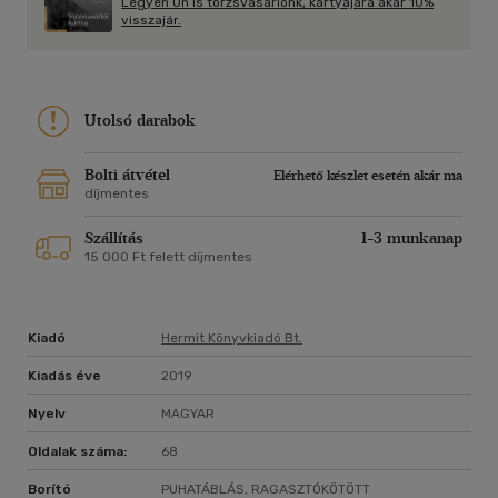
Legyen Ön is törzsvásárlónk, kártyájára akár 10%
visszajár.
Utolsó darabok
Bolti átvétel
Elérhető készlet esetén akár ma
díjmentes
Szállítás
1-3 munkanap
15 000 Ft felett díjmentes
Kiadó
Hermit Könyvkiadó Bt.
Kiadás éve
2019
Nyelv
MAGYAR
Oldalak száma:
68
Borító
PUHATÁBLÁS, RAGASZTÓKÖTÖTT