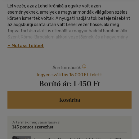
Lél vezér, azaz Lehel krónikája egyike volt azon
eseményeknek, amelyek a magyar mondák világában széles
körben ismertek voltak. A nyugati hadjáratok befejezéseként
az augsburgi csata után vált Lehel vezér hőssé, aki még
fogva tartása alatt is ellenállt a magyar haddal harcban álló
Szent Római Birodalom akkori vezetőjének, és a hagyomány
szerint Ő ütötte agyon a kürtjével a császárt.
+ Mutass többet
Lél vezér történetét elsősorban az Anonymus által írt Képes
Krónika alapján ismerjük. Anonymus Tas fiaként említi Lehelt.
De így az is elképzelhető, hogy Árpád leszármazottjáról van
Árinformációk
szó, bár ez nem bizonyított. Annyi azonban bizonyos, hogy a
híres Bulcsú vezérrel együtt vezették hadainkat nyugaton.
Ingyen szállítás 15 000 Ft felett
Jelenleg a jászberényi múzeumban őrzik a Jászok Kürtjét,
Borító ár:
1 450 Ft
amit sokan Lehel kürtjével azonosítanak.
Kosárba
A termék megvásárlásával
145 pontot szerezhet