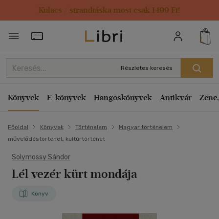
Kulacs / strandtáska most csak 1499 Ft!
Törzsvásárlói Kártya adatai
Részletes keresés
Könyvek
E-könyvek
Hangoskönyvek
Antikvár
Zene,
Főoldal
Könyvek
Történelem
Magyar történelem
művelődéstörténet, kultúrtörténet
Solymossy Sándor
Lél vezér kürt mondája
Könyv