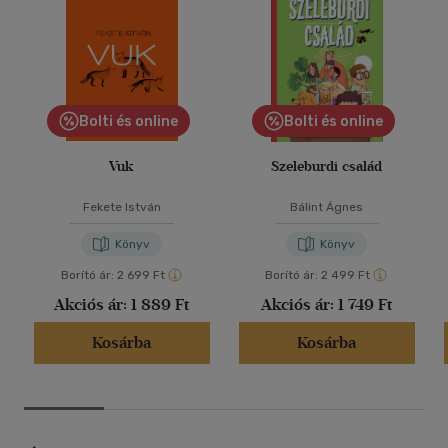
Bolti és online
Bolti és online
Vuk
Szeleburdi család
Fekete István
Bálint Ágnes
Könyv
Könyv
Borító ár:
2 699 Ft
Borító ár:
2 499 Ft
Akciós ár:
1 889 Ft
Akciós ár:
1 749 Ft
Kosárba
Kosárba