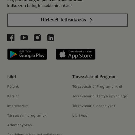
Iratkozzon fel legfrissebb híreinkért!
Hírlevél-feliratkozás
Libri a Facebookon
Libri a Youtube-on
Libri az Instagramon
Libri a LinkedInen
Libri applikáció Szerezd meg: Google P
Libri applikáció 
Libri
Törzsvásárlói Program
Rólunk
Törzsvásárlói Programunkról
Karrier
Törzsvásárlói Kártya egyenlege
Impresszum
Törzsvásárlói szabályzat
Társadalmi programok
Libri App
Adományozás
Akadálymentesítési nyilatkozat