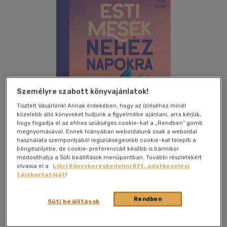
Személyre szabott könyvajánlatok!
Tisztelt Vásárlónk! Annak érdekében, hogy az ízléséhez minél
közelebb álló könyveket tudjunk a figyelmébe ajánlani, arra kérjük,
hogy fogadja el az ehhez szükséges cookie-kat a „Rendben” gomb
megnyomásával. Ennek hiányában weboldalunk csak a weboldal
használata szempontjából legszükségesebb cookie-kat telepíti a
böngészőjébe, de cookie-preferenciáit később is bármikor
módosíthatja a Süti beállítások menüpontban. További részletekért
olvassa el a
Libri Könyvkereskedelmi Kft. adatkezelési
Kívánságlistához adom
Megosztom
tájékoztatóját
!
Rendben
Süti beállítások
Scolar Kiadó Kft.
|
2026
|
magyar nyelvű
|
cérnafűzött,
keménytáblás
|
31 oldal