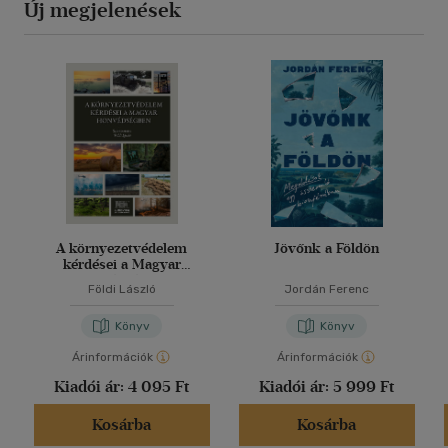
Új megjelenések
A környezetvédelem
Jövőnk a Földön
kérdései a Magyar
Honvédségben
Földi László
Jordán Ferenc
Könyv
Könyv
Árinformációk
Árinformációk
Kiadói ár:
4 095 Ft
Kiadói ár:
5 999 Ft
Kosárba
Kosárba