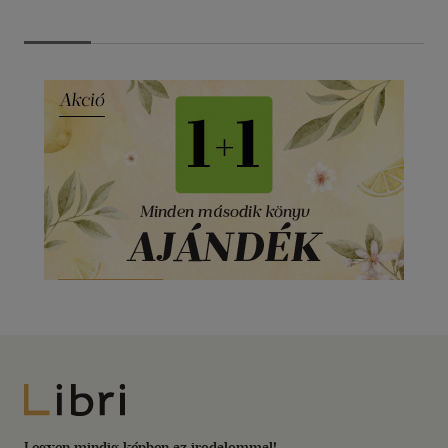
Libri
Legyen mindig képben az irodalommal!