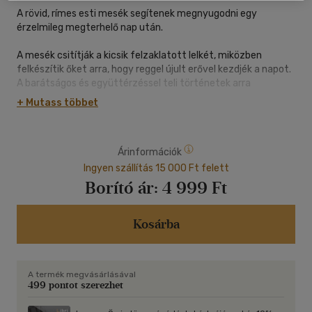
A rövid, rímes esti mesék segítenek megnyugodni egy
érzelmileg megterhelő nap után.
A mesék csitítják a kicsik felzaklatott lelkét, miközben
felkészítik őket arra, hogy reggel újult erővel kezdjék a napot.
A barátságos és együttérzéssel teli történetek arra
ösztönzik a gyerekeket, hogy visszatekintsenek az átélt
+ Mutass többet
napra, majd elengedjék azt, és ellazulva hajtsák álomra a
fejüket.
Árinformációk
A mesegyűjteményt Scott Stuart TikTok- és Instagram-
sorozatának elsöprő sikere ihlette.
Ingyen szállítás 15 000 Ft felett
Borító ár:
4 999 Ft
Kosárba
A termék megvásárlásával
499 pontot szerezhet