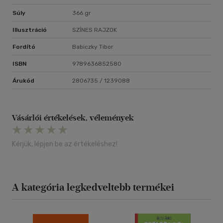
Súly
366 gr
Illusztráció
SZÍNES RAJZOK
Fordító
Babiczky Tibor
ISBN
9789636852580
Árukód
2806735 / 1239088
Vásárlói értékelések, vélemények
Kérjük, lépjen be az értékeléshez!
A kategória legkedveltebb termékei