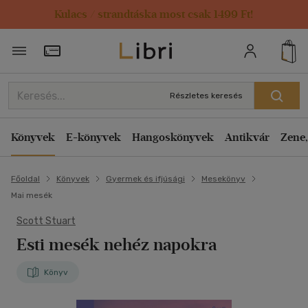
Kulacs / strandtáska most csak 1499 Ft!
Törzsvásárlói Kártya adatai
Részletes keresés
Könyvek
E-könyvek
Hangoskönyvek
Antikvár
Zene,
Főoldal
Könyvek
Gyermek és ifjúsági
Mesekönyv
Mai mesék
Scott Stuart
Esti mesék nehéz napokra
Könyv