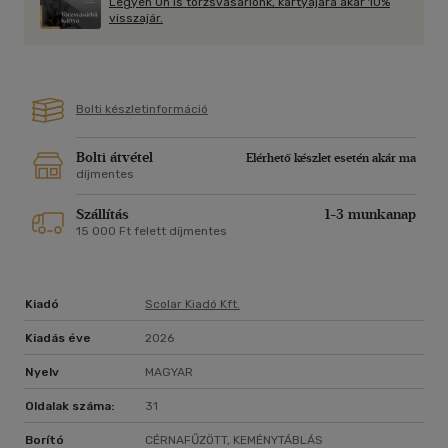
Legyen Ön is törzsvásárlónk, kártyájára akár 10%
visszajár.
Bolti készletinformáció
Bolti átvétel
Elérhető készlet esetén akár ma
díjmentes
Szállítás
1-3 munkanap
15 000 Ft felett díjmentes
Kiadó
Scolar Kiadó Kft.
Kiadás éve
2026
Nyelv
MAGYAR
Oldalak száma:
31
Borító
CÉRNAFŰZÖTT, KEMÉNYTÁBLÁS