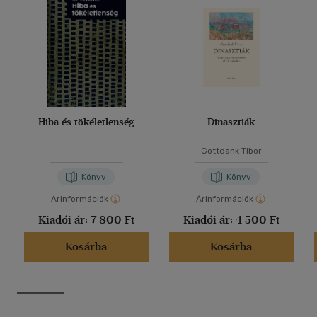
Hiba és tökéletlenség
Dinasztiák
Gottdank Tibor
Könyv
Könyv
Árinformációk
Árinformációk
Kiadói ár:
7 800 Ft
Kiadói ár:
4 500 Ft
Kosárba
Kosárba