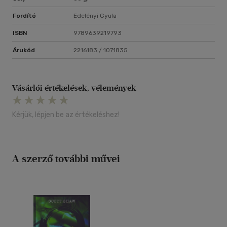
Fordító
Edelényi Gyula
ISBN
9789639219793
Árukód
2216183 / 1071835
Vásárlói értékelések, vélemények
Kérjük, lépjen be az értékeléshez!
A szerző további művei