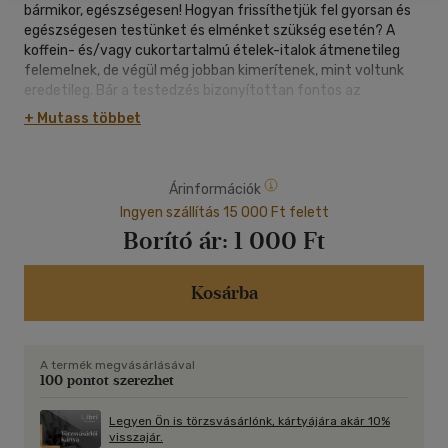
bármikor, egészségesen! Hogyan frissíthetjük fel gyorsan és
egészségesen testünket és elménket szükség esetén? A
koffein- és/vagy cukortartalmú ételek-italok átmenetileg
felemelnek, de végül még jobban kimerítenek, mint voltunk
eredetileg. Bár a testedzés bizonyítottan fontos az
egészséghez, nem mindig nyílik lehetőségünk, hogy mozgás
+ Mutass többet
útján töltsük fel magunkat életerővel. Szerencsére, másképp
is elérhetjük a profi sportolók által tapasztalt energiaszintet.
A természetes út, ami azonnal friss erőt biztosít, több ezer
Árinformációk
éves, és mindössze néhány tudatos lélegzetvételbe kerül.
Szanszkrit nevén ismerjük, ez a pránajáma. Ősi módszerei
Ingyen szállítás 15 000 Ft felett
megtanítják, hogyan vegyük a kezünkbe a légzés tudatos
Borító ár:
1 000 Ft
irányítását, és juttassunk még több életadó energiát a
szervezetünkbe. Ezeknek az egyszerű, de precíz
gyakorlatoknak köszönhetően egész lényünket
Kosárba
újjáéleszthetjük néhány perc alatt.
A termék megvásárlásával
100 pontot szerezhet
Legyen Ön is törzsvásárlónk, kártyájára akár 10%
visszajár.