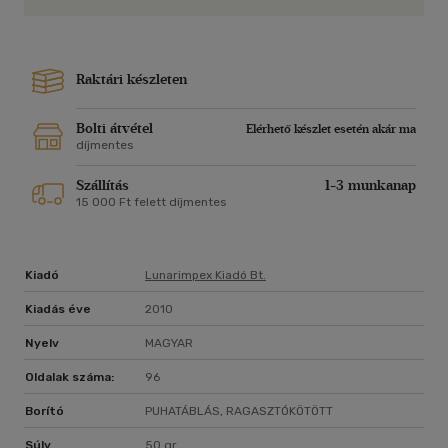
Raktári készleten
Bolti átvétel
Elérhető készlet esetén akár ma
díjmentes
Szállítás
1-3 munkanap
15 000 Ft felett díjmentes
Kiadó
Lunarimpex Kiadó Bt.
Kiadás éve
2010
Nyelv
MAGYAR
Oldalak száma:
96
Borító
PUHATÁBLÁS, RAGASZTÓKÖTÖTT
Súly
50 gr