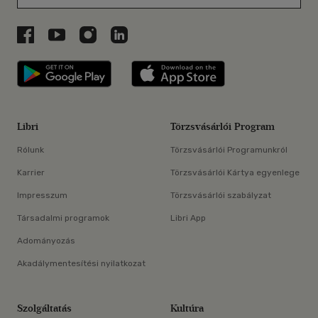
Libri a Facebookon
Libri a Youtube-on
Libri az Instagramon
Libri a LinkedInen
Libri applikáció Szerezd meg: Google P
Libri applikáció 
Libri
Törzsvásárlói Program
Rólunk
Törzsvásárlói Programunkról
Karrier
Törzsvásárlói Kártya egyenlege
Impresszum
Törzsvásárlói szabályzat
Társadalmi programok
Libri App
Adományozás
Akadálymentesítési nyilatkozat
Szolgáltatás
Kultúra