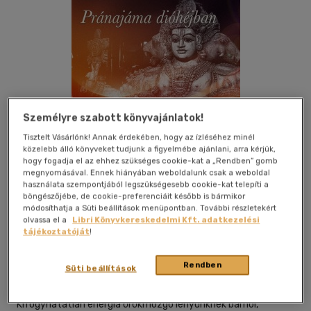
Személyre szabott könyvajánlatok!
Tisztelt Vásárlónk! Annak érdekében, hogy az ízléséhez minél
közelebb álló könyveket tudjunk a figyelmébe ajánlani, arra kérjük,
hogy fogadja el az ehhez szükséges cookie-kat a „Rendben” gomb
megnyomásával. Ennek hiányában weboldalunk csak a weboldal
használata szempontjából legszükségesebb cookie-kat telepíti a
böngészőjébe, de cookie-preferenciáit később is bármikor
módosíthatja a Süti beállítások menüpontban. További részletekért
Kívánságlistához adom
Megosztom
olvassa el a
Libri Könyvkereskedelmi Kft. adatkezelési
tájékoztatóját
!
Lunarimpex Kiadó Bt.
|
2010
|
magyar nyelvű
|
puhatáblás,
Rendben
Süti beállítások
ragasztókötött
|
96 oldal
Kifogyhatatlan energia örökmozgó lényünknek bárhol,