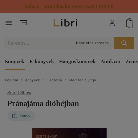
Kulacs / strandtáska most csak 1499 Ft!
Törzsvásárlói Kártya adatai
Részletes keresés
Könyvek
E-könyvek
Hangoskönyvek
Antikvár
Zene,
Főoldal
Könyvek
Ezotéria
Meditáció, jóga
Scott Shaw
Pránajáma dióhéjban
Könyv