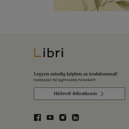
Libri
Legyen mindig képben az irodalommal!
Iratkozzon fel legfrissebb híreinkért!
Hírlevél-feliratkozás
Libri a Facebookon
Libri a Youtube-on
Libri az Instagramon
Libri a LinkedInen