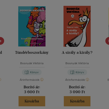
e
ád
Tündérboszorkány
A sirály a király?
Bosnyák Viktória
Bosnyák Viktória
Könyv
Könyv
Árinformációk
Árinformációk
B
Borító ár:
Borító ár:
3 600 Ft
3 090 Ft
Kosárba
Kosárba