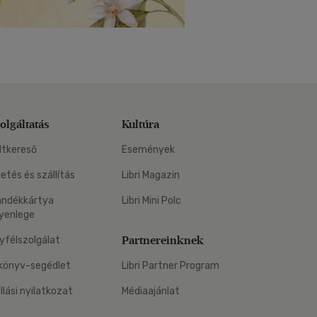
olgáltatás
Kultúra
ltkereső
Események
zetés és szállítás
Libri Magazin
ándékkártya
Libri Mini Polc
yenlege
Partnereinknek
yfélszolgálat
könyv-segédlet
Libri Partner Program
állási nyilatkozat
Médiaajánlat