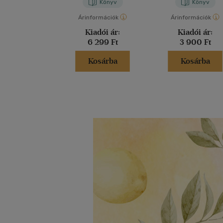
Könyv
Könyv
Árinformációk
Árinformációk
Kiadói ár:
Kiadói ár:
6 299 Ft
3 900 Ft
Kosárba
Kosárba