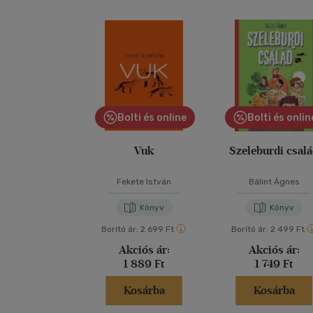
Bolti és online
Bolti és onlin
Vuk
Szeleburdi csal
Fekete István
Bálint Ágnes
Könyv
Könyv
Borító ár:
2 699 Ft
Borító ár:
2 499 Ft
Akciós ár:
Akciós ár:
1 889 Ft
1 749 Ft
Kosárba
Kosárba