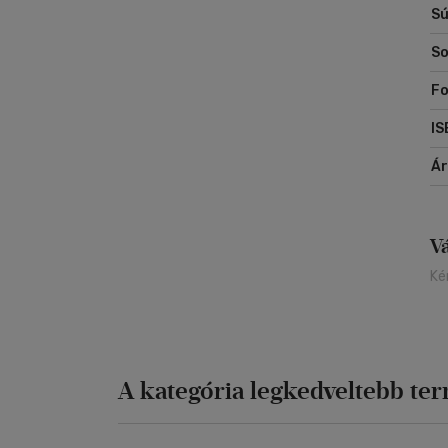
Sú
So
Fo
IS
Á
V
Ké
A kategória legkedveltebb te