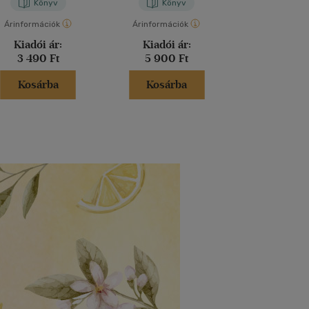
Könyv
Könyv
Kön
Árinformációk
Árinformációk
Árinformáci
Kiadói ár:
Kiadói ár:
Kiadói 
3 490 Ft
5 900 Ft
12 900 
Kosárba
Kosárba
Kosár