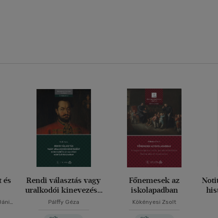
t és
Rendi választás vagy
Főnemesek az
Noti
uralkodói kinevezés?
iskolapadban
his
Koronaőrök az 1608
Dániel
Pálffy Géza
Kökényesi Zsolt
utáni másfél