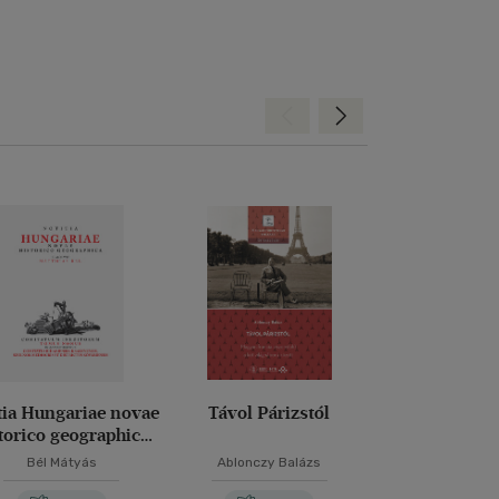
Hátra
Előre
tia Hungariae novae
Távol Párizstól
A felséges a
torico geographica
sasnak olt
IX.
szárnyai 
Bél Mátyás
Ablonczy Balázs