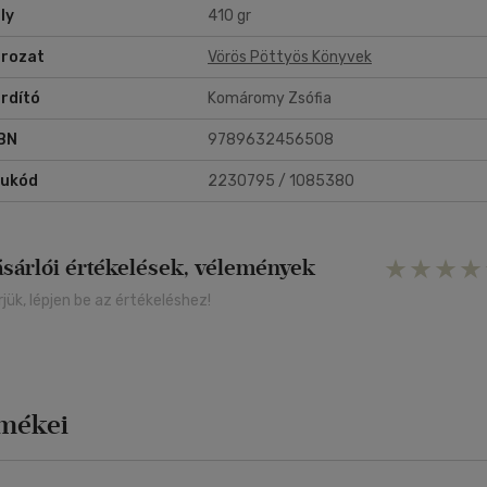
ly
410 gr
rozat
Vörös Pöttyös Könyvek
rdító
Komáromy Zsófia
BN
9789632456508
rukód
2230795 / 1085380
ásárlói értékelések, vélemények
rjük, lépjen be az értékeléshez!
rmékei