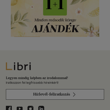
Libri
Legyen mindig képben az irodalommal!
Iratkozzon fel legfrissebb híreinkért!
Hírlevél-feliratkozás
Libri a Facebookon
Libri a Youtube-on
Libri az Instagramon
Libri a LinkedInen