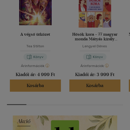
A végső ütközet
Hősök kora - 77 magyar
monda Mátyás király
korától 1848-ig
Tea Stilton
Lengyel Dénes
Könyv
Könyv
Árinformációk
Árinformációk
Kiadói ár:
4 999 Ft
Kiadói ár:
3 999 Ft
Kosárba
Kosárba