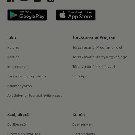
Libri applikáció Szerezd meg: Google P
Libri applikáció 
Libri
Törzsvásárlói Program
Rólunk
Törzsvásárlói Programunkról
Karrier
Törzsvásárlói Kártya egyenlege
Impresszum
Törzsvásárlói szabályzat
Társadalmi programok
Libri App
Adományozás
Akadálymentesítési nyilatkozat
Szolgáltatás
Kultúra
Boltkereső
Események
Fizetés és szállítás
Libri Magazin