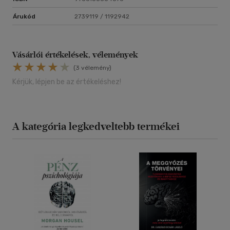
Árukód
2739119 / 1192942
Vásárlói értékelések, vélemények
(3 vélemény)
Kérjük, lépjen be az értékeléshez!
A kategória legkedveltebb termékei