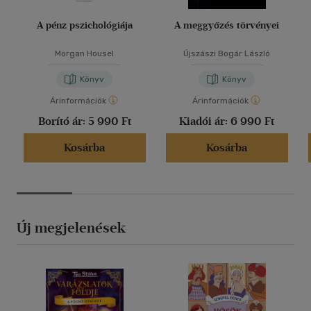
A pénz pszichológiája
A meggyőzés törvényei
Morgan Housel
Újszászi Bogár László
Könyv
Könyv
Árinformációk
Árinformációk
Borító ár:
5 990 Ft
Kiadói ár:
6 990 Ft
Kosárba
Kosárba
Új megjelenések