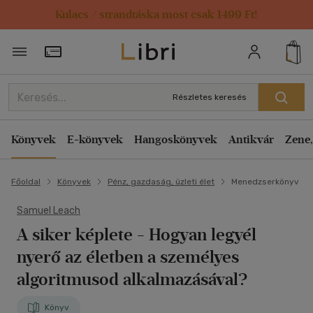
Kulacs / strandtáska most csak 1499 Ft!
Törzsvásárlói Kártya adatai
Részletes keresés
Könyvek
E-könyvek
Hangoskönyvek
Antikvár
Zene,
Főoldal
Könyvek
Pénz, gazdaság, üzleti élet
Menedzserkönyv
Samuel Leach
A siker képlete
- Hogyan legyél
nyerő az életben a személyes
algoritmusod alkalmazásával?
Könyv