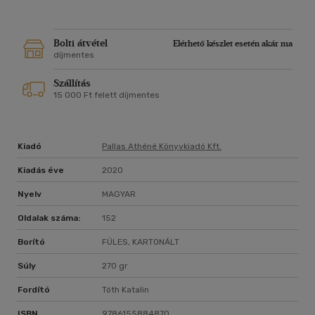
megtudhatjuk, hogyan irányítsuk és állítsuk saját céljaink
szolgálatába gondolatainkat és érzelmeinket, ami szükséges
ahhoz, hogy felgyorsítsuk személyiségünk fejlődését, és
Bolti átvétel
Elérhető készlet esetén akár ma
saját példáján keresztül a szerző megmutatja azt is, hogyan
díjmentes
tudjuk megszeretni a munkát, vagy hogyan fejlesszük
Szállítás
magunkban a hosszú
15 000 Ft felett díjmentes
távú sikerhez vezető türelmet.
A személyes pénzügyek törvényszerűségeinek és működési
mechanizmusainak ismertetésével a könyv hozzájárul a
Kiadó
Pallas Athéné Könyvkiadó Kft.
pénzügyi tudatosság növeléséhez és a meggazdagodás 21.
századi formáinak feltérképezéséhez.
Kiadás éve
2020
Nyelv
MAGYAR
Oldalak száma:
152
Borító
FÜLES, KARTONÁLT
Súly
270 gr
Fordító
Tóth Katalin
ISBN
9786155884870