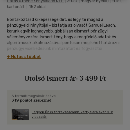
Pallas Athéné Könyvkiadó Kft.
|
2020
|
magyar nyelvű
|
füles,
kartonált
|
152 oldal
Bontakoztasd ki képességeidet, és légy te magad a
pénzügyeid irányítója! - biztatja az olvasót Samuel Leach,
korunk egyik legnagyobb, globálisan elismert pénzügyi
véleményvezére. Ismert tény, hogy a megfelelő adatok és
algoritmusok alkalmazásával pontosan meg lehet határozni
pénzügyi viselkedésünk mintázatait és fogyasztói
preferenciáinkat. Vajon mi történne, és mennyivel
+ Mutass többet
hatékonyabban érhetnénk el céljainkat, ha ezeket az
elemzési stratégiákat a saját anyagi helyzetünk és életünk
tudatos befolyásolására használnánk? Formabontó
Utolsó ismert ár:
3 499 Ft
kötetében Samuel Leach megmutatja nekünk, hogyan
értelmezzük és milyen szempontok alapján figyelhetjük meg
saját költési mintázatainkat, és miként dolgozhatunk ki olyan
új viselkedési mintákat, amelyekkel valódi változásokat
A termék megvásárlásával
349 pontot szerezhet
érhetünk el a pénzügyeink terén.
Ehhez szükség van az érzelmi intelligencia és az intellektuális
Legyen Ön is törzsvásárlónk, kártyájára akár 10%
visszajár.
képességek fejlesztésére, a szerző álláspontja szerint
ugyanis e két dimenzió egysége képezi a mélyről jövő és stabil
változások alapját. A siker képletéből többek között