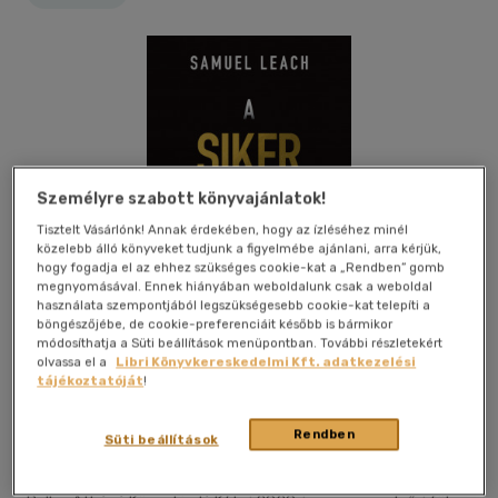
Személyre szabott könyvajánlatok!
Tisztelt Vásárlónk! Annak érdekében, hogy az ízléséhez minél
közelebb álló könyveket tudjunk a figyelmébe ajánlani, arra kérjük,
hogy fogadja el az ehhez szükséges cookie-kat a „Rendben” gomb
megnyomásával. Ennek hiányában weboldalunk csak a weboldal
használata szempontjából legszükségesebb cookie-kat telepíti a
böngészőjébe, de cookie-preferenciáit később is bármikor
módosíthatja a Süti beállítások menüpontban. További részletekért
olvassa el a
Libri Könyvkereskedelmi Kft. adatkezelési
tájékoztatóját
!
Kívánságlistához adom
Megosztom
Rendben
Süti beállítások
(3 vélemény)