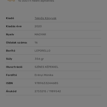
15 000 Ft felett díjmentes
Kiadó
Teknős Könyvek
Kiadás éve
2020
Nyelv
MAGYAR
Oldalak száma:
16
Borító
LEPORELLO
Súly
356 gr
Illusztráció
SZÍNES KÉPEKKEL
Fordító
Erényi Mónika
ISBN
9789633244685
Árukód
2733215 / 1189542