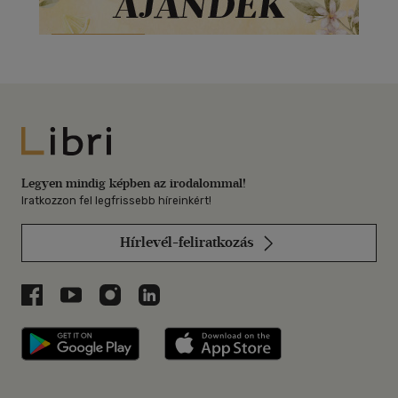
Libri
Legyen mindig képben az irodalommal!
Iratkozzon fel legfrissebb híreinkért!
Hírlevél-feliratkozás
Libri a Facebookon
Libri a Youtube-on
Libri az Instagramon
Libri a LinkedInen
Libri applikáció Szerezd meg: Google P
Libri applikáció 