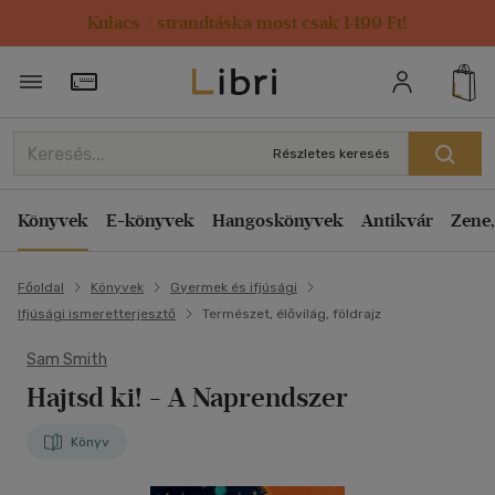
Kulacs / strandtáska most csak 1499 Ft!
Törzsvásárlói Kártya adatai
Részletes keresés
Könyvek
E-könyvek
Hangoskönyvek
Antikvár
Zene,
Főoldal
Könyvek
Gyermek és ifjúsági
Ifjúsági ismeretterjesztő
Természet, élővilág, földrajz
Sam Smith
Hajtsd ki! - A Naprendszer
Könyv