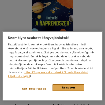
Személyre szabott könyvajánlatok!
Tisztelt Vásárlónk! Annak érdekében, hogy az ízléséhez minél
közelebb álló könyveket tudjunk a figyelmébe ajánlani, arra kérjük,
hogy fogadja el az ehhez szükséges cookie-kat a „Rendben” gomb
megnyomásával. Ennek hiányában weboldalunk csak a weboldal
használata szempontjából legszükségesebb cookie-kat telepíti a
böngészőjébe, de cookie-preferenciáit később is bármikor
módosíthatja a Süti beállítások menüpontban. További részletekért
olvassa el a
Libri Könyvkereskedelmi Kft. adatkezelési
tájékoztatóját
!
Kívánságlistához adom
Megosztom
Rendben
Süti beállítások
Teknős Könyvek
|
2020
|
magyar nyelvű
|
leporello
|
16 oldal