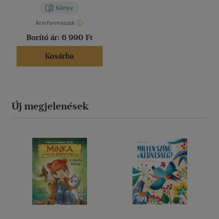
Könyv
Árinformációk
Borító ár:
6 990 Ft
Kosárba
Új megjelenések