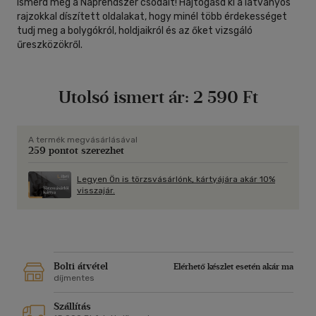
Ismerd meg a Naprendszer csodáit! Hajtogasd ki a látványos
rajzokkal díszített oldalakat, hogy minél több érdekességet
tudj meg a bolygókról, holdjaikról és az őket vizsgáló
űreszközökről.
Utolsó ismert ár:
2 590 Ft
A termék megvásárlásával
259 pontot szerezhet
Legyen Ön is törzsvásárlónk, kártyájára akár 10%
visszajár.
Bolti átvétel
Elérhető készlet esetén akár ma
díjmentes
Szállítás