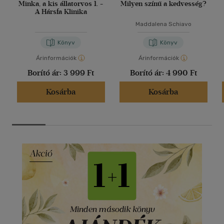
Minka, a kis állatorvos 1. -
Milyen színű a kedvesség?
A Hársfa Klinika
Maddalena Schiavo
Könyv
Könyv
Árinformációk
Árinformációk
Borító ár:
3 999 Ft
Borító ár:
4 990 Ft
Kosárba
Kosárba