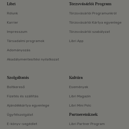
Libri
Törzsvásárlói Program
Rólunk
Törzsvásárlói Programunkról
Karrier
Törzsvásárlói Kártya egyenlege
Impresszum
Törzsvásárlói szabályzat
Társadalmi programok
Libri App
Adományozás
Akadálymentesítési nyilatkozat
Szolgáltatás
Kultúra
Boltkereső
Események
Fizetés és szállítás
Libri Magazin
Ajándékkártya egyenlege
Libri Mini Polc
Partnereinknek
Ügyfélszolgálat
E-könyv-segédlet
Libri Partner Program