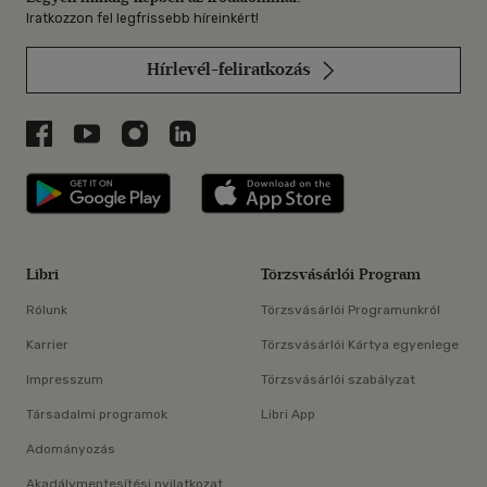
Iratkozzon fel legfrissebb híreinkért!
Hírlevél-feliratkozás
Libri a Facebookon
Libri a Youtube-on
Libri az Instagramon
Libri a LinkedInen
Libri applikáció Szerezd meg: Google P
Libri applikáció 
Libri
Törzsvásárlói Program
Rólunk
Törzsvásárlói Programunkról
Karrier
Törzsvásárlói Kártya egyenlege
Impresszum
Törzsvásárlói szabályzat
Társadalmi programok
Libri App
Adományozás
Akadálymentesítési nyilatkozat