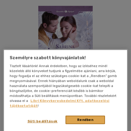
Személyre szabott könyvajánlatok!
Tisztelt Vásárlónk! Annak érdekében, hogy az ízléséhez minél
közelebb álló könyveket tudjunk a figyelmébe ajánlani, arra kérjük,
hogy fogadja el az ehhez szükséges cookie-kat a „Rendben” gomb
megnyomásával. Ennek hiányában weboldalunk csak a weboldal
használata szempontjából legszükségesebb cookie-kat telepíti a
böngészőjébe, de cookie-preferenciáit később is bármikor
módosíthatja a Süti beállítások menüpontban. További részletekért
olvassa el a
Libri Könyvkereskedelmi Kft. adatkezelési
tájékoztatóját
!
Kívánságlistához adom
Megosztom
Rendben
Süti beállítások
General Press Kiadó
|
2021
|
magyar nyelvű
|
füles, kartonált