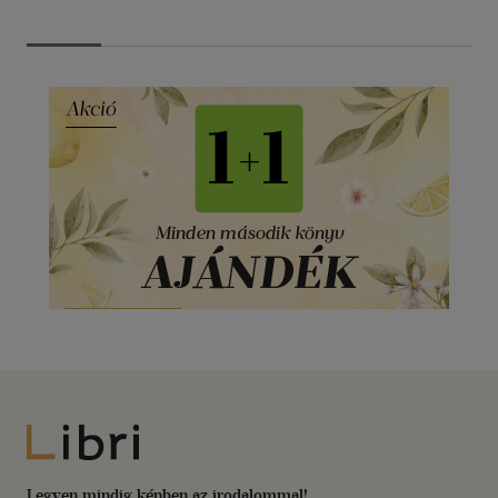
Libri
Legyen mindig képben az irodalommal!