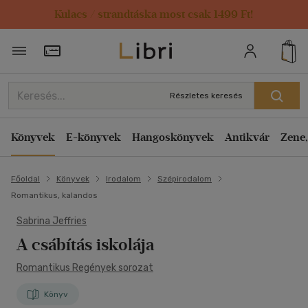
Kulacs / strandtáska most csak 1499 Ft!
Törzsvásárlói Kártya adatai
Részletes keresés
Könyvek
E-könyvek
Hangoskönyvek
Antikvár
Zene,
Főoldal
Könyvek
Irodalom
Szépirodalom
Romantikus, kalandos
Sabrina Jeffries
A csábítás iskolája
Romantikus Regények sorozat
Könyv