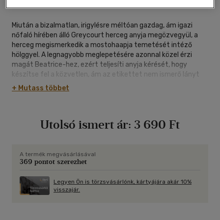
|
335 oldal
Miután a bizalmatlan, irigylésre méltóan gazdag, ám igazi
nőfaló hírében álló Greycourt herceg anyja megözvegyül, a
herceg megismerkedik a mostohaapja temetését intéző
hölggyel. A legnagyobb meglepetésére azonnal közel érzi
magát Beatrice-hez, ezért teljesíti anyja kérését, hogy
készítse fel a közvetlen, ám az etikettet nem ismerő lányt
az első báljára. Ahogy Beatrice egyre jobban megismeri a
+ Mutass többet
herceget, egyre nehezebbé válik számára tartani az illő
távolságot a férfitól. Amikor pedig a Greycourt a lány családi
titkaiba üti az orrát, Beatrice-nek el kell döntenie, merre
Utolsó ismert ár:
3 690 Ft
halad a kapcsolatuk...
A termék megvásárlásával
369 pontot szerezhet
Legyen Ön is törzsvásárlónk, kártyájára akár 10%
visszajár.