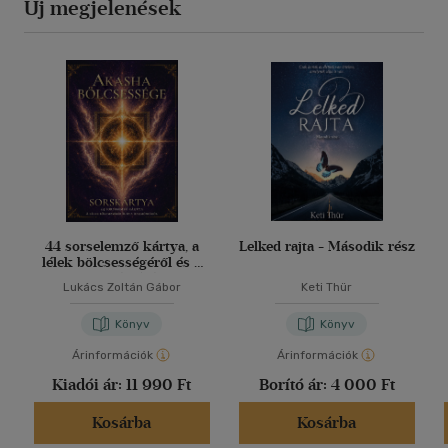
Új megjelenések
44 sorselemző kártya, a
Lelked rajta - Második rész
lélek bölcsességéről és a
harmóniáról
Lukács Zoltán Gábor
Keti Thür
Könyv
Könyv
Árinformációk
Árinformációk
Kiadói ár:
11 990 Ft
Borító ár:
4 000 Ft
Kosárba
Kosárba