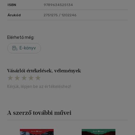
ISBN
9789634525134
Árukód
2751275 / 1202246
Elérhető még:
E-könyv
Vásárlói értékelések, vélemények
Kérjük, lépjen be az értékeléshez!
A szerző további művei