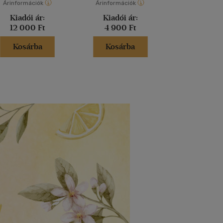
Árinformációk
Árinformációk
Árinformáci
Kiadói ár:
Kiadói ár:
Borító 
12 000 Ft
4 900 Ft
6 499 
Kosárba
Kosárba
Kosár