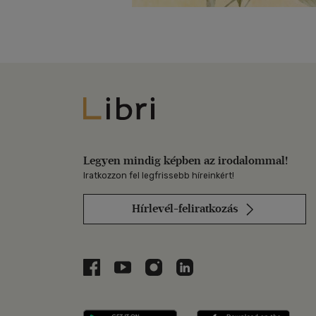
Libri
Legyen mindig képben az irodalommal!
Iratkozzon fel legfrissebb híreinkért!
Hírlevél-feliratkozás
Libri a Facebookon
Libri a Youtube-on
Libri az Instagramon
Libri a LinkedInen