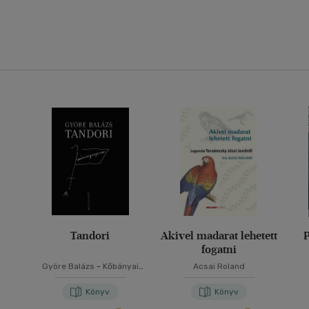
Tandori
Akivel madarat lehetett
P
"
fogatni
Györe Balázs
-
Kőbányai
Acsai Roland
János
Könyv
Könyv