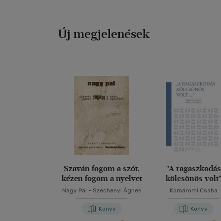
Új megjelenések
Szaván fogom a szót,
"A ragaszkodás
kézen fogom a nyelvet
kölcsönös volt
Nagy Pál
-
Széchenyi Ágnes
Komáromi Csaba
Könyv
Könyv