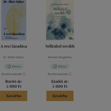
A test lázadása
Nélküled tovább
Elmélked
Dr. Máté Gábor
Román Boglárka
Marcus Aur
Könyv
Könyv
Kön
Árinformációk
Árinformációk
Árinformáci
Borító ár:
Kiadói ár:
Borító 
5 999 Ft
5 999 Ft
2 499 
Kosárba
Kosárba
Kosár