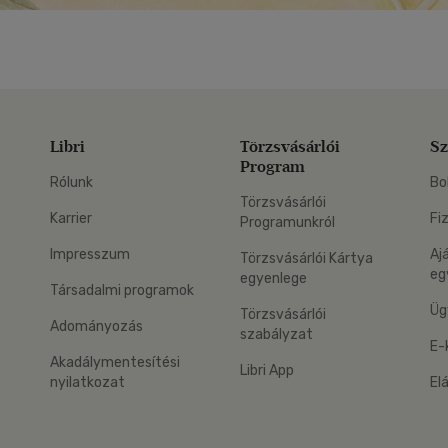
Libri
Törzsvásárlói
Sz
Program
Rólunk
Bo
Törzsvásárlói
Karrier
Fi
Programunkról
Impresszum
Aj
Törzsvásárlói Kártya
eg
egyenlege
Társadalmi programok
Üg
Törzsvásárlói
Adományozás
szabályzat
E-
Akadálymentesítési
Libri App
nyilatkozat
El