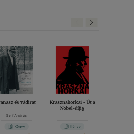
Hátra
Előre
anasz és vádirat
Krasznahorkai - Út a
Költő disznó
Nobel-díjig
Serf András
Parti Nagy Lajos
Könyv
Könyv
Kön