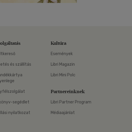
olgáltatás
Kultúra
ltkereső
Események
zetés és szállítás
Libri Magazin
ándékkártya
Libri Mini Polc
yenlege
Partnereinknek
yfélszolgálat
könyv-segédlet
Libri Partner Program
állási nyilatkozat
Médiaajánlat