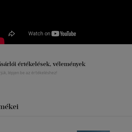
ZD LÉTRE A SAJÁT KÖRÖDET!
zd létre a saját, morális ambíciód megvalósítását szolgáló körödet! A
gyen, akik azt keresik, mely tevékenység révén érhetnek el pozitív hatá
nkakörödben képes vagy számottevő változtatásra? Esetleg ideje új
ralambition.org
ásárlói értékelések, vélemények
rjük, lépjen be az értékeléshez!
rmékei