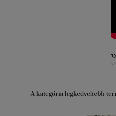
HO
Ho
le
mu
mo
V
Ké
A kategória legkedveltebb te