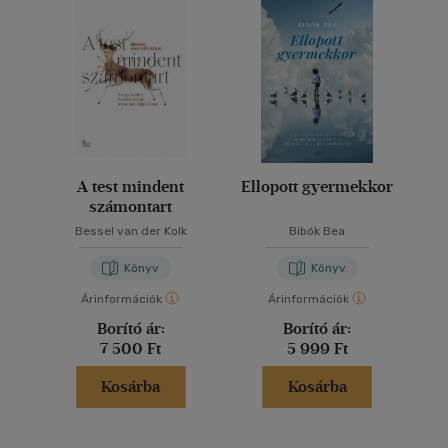
A test mindent
Ellopott gyermekkor
számontart
Bessel van der Kolk
Bibók Bea
Könyv
Könyv
Árinformációk
Árinformációk
Borító ár:
Borító ár:
7 500 Ft
5 999 Ft
Kosárba
Kosárba