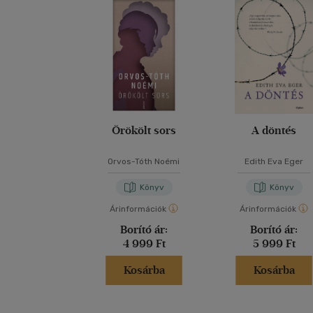
Örökölt sors
A döntés
Orvos-Tóth Noémi
Edith Eva Eger
Könyv
Könyv
Árinformációk
Árinformációk
Borító ár:
Borító ár:
4 999 Ft
5 999 Ft
Kosárba
Kosárba