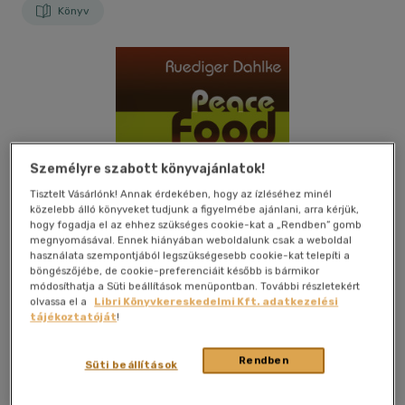
Könyv
Személyre szabott könyvajánlatok!
Tisztelt Vásárlónk! Annak érdekében, hogy az ízléséhez minél
közelebb álló könyveket tudjunk a figyelmébe ajánlani, arra kérjük,
hogy fogadja el az ehhez szükséges cookie-kat a „Rendben” gomb
megnyomásával. Ennek hiányában weboldalunk csak a weboldal
használata szempontjából legszükségesebb cookie-kat telepíti a
böngészőjébe, de cookie-preferenciáit később is bármikor
módosíthatja a Süti beállítások menüpontban. További részletekért
olvassa el a
Libri Könyvkereskedelmi Kft. adatkezelési
tájékoztatóját
!
Beleolvasok
Kívánságlistához adom
Megosztom
Rendben
Süti beállítások
(1 vélemény)