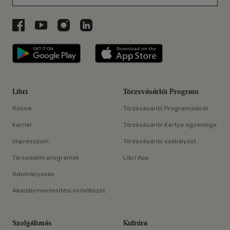
Libri a Facebookon
Libri a Youtube-on
Libri az Instagramon
Libri a LinkedInen
Libri applikáció Szerezd meg: Google P
Libri applikáció 
Libri
Törzsvásárlói Program
Rólunk
Törzsvásárlói Programunkról
Karrier
Törzsvásárlói Kártya egyenlege
Impresszum
Törzsvásárlói szabályzat
Társadalmi programok
Libri App
Adományozás
Akadálymentesítési nyilatkozat
Szolgáltatás
Kultúra