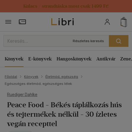
Kulacs / strandtáska most csak 1499 Ft!
Törzsvásárlói Kártya adatai
Részletes keresés
Könyvek
E-könyvek
Hangoskönyvek
Antikvár
Zene,
Főoldal
Könyvek
Életmód, egészség
Egészséges életmód, egészséges lélek
Ruediger Dahlke
Peace Food - Békés táplálkozás hús
és tejtermékek nélkül
- 30 ízletes
vegán recepttel