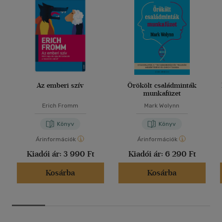
Az emberi szív
Örökölt családminták
munkafüzet
Erich Fromm
Mark Wolynn
Könyv
Könyv
Árinformációk
Árinformációk
Kiadói ár:
3 990 Ft
Kiadói ár:
6 290 Ft
Kosárba
Kosárba