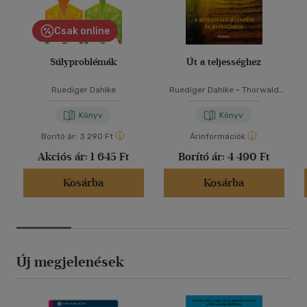
Csak online
Súlyproblémák
Út a teljességhez
Ruediger Dahlke
Ruediger Dahlke
-
Thorwald
Dethlefsen
Könyv
Könyv
Borító ár:
3 290 Ft
Árinformációk
Akciós ár:
1 645 Ft
Borító ár:
4 490 Ft
Kosárba
Kosárba
Új megjelenések