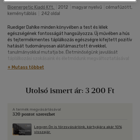
Bioenergetic Kiadó Kft.
|
2012
|
magyar nyelvű
|
cérnafűzött,
keménytáblás
|
242 oldal
Ruediger Dahlke minden könyvében a test és lélek
egészségének fontosságát hangsúlyozza. Új művében a hús
és tejtermékmentes táplálkozás egészségre kifejtett pozitív
hatását tudományosan alátámasztott érvekkel,
tanulmányokkal mutatja be. Életminőségünk javulását
táplálkozási szokásaink és életmódunk megváltoztatásával
érhetjük el a leggyorsabban és a leghatékonyabban. Az állati
+ Mutass többet
eredetű táplálékok betegítő, káros hatásairól készült
összefoglaló tanulmány olvasása közben rájövünk, hogy
egészségünk csak a mi kezünkben van, a mi döntésünk, hogy
Utolsó ismert ár:
3 200 Ft
elindulunk-e a békés táplálkozás útján. A Békés táplálkozás
ígéretes cím, több okból is. Ha belső békességre vágyunk, fel
kell hagynunk azzal, hogy életünket vágóállatok húsából
származó félelem- és stresszhormonokkal terheljük. Ha
A termék megvásárlásával
320 pontot szerezhet
magunk körül, a világban akarunk békét teremteni, a többi
embernek is elegendő élelemre van szüksége, ami nem is
lenne gond, ha az állati termékek fogyasztásáról
Legyen Ön is törzsvásárlónk, kártyájára akár 10%
visszajár.
lemondanánk. Egészségünk szempontjából lelkiállapotunk
rendkívüli fontossággal bír, ám ugyanúgy meglepő hatással