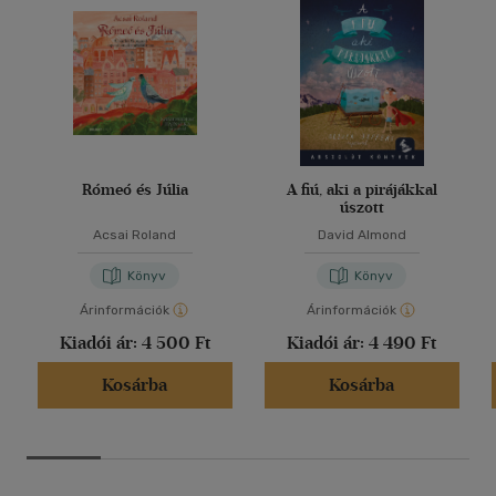
Rómeó és Júlia
A fiú, aki a pirájákkal
úszott
Acsai Roland
David Almond
Könyv
Könyv
Árinformációk
Árinformációk
Kiadói ár:
4 500 Ft
Kiadói ár:
4 490 Ft
Kosárba
Kosárba