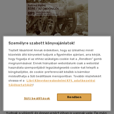
Személyre szabott könyvajánlatok!
Tisztelt Vásárlónk! Annak érdekében, hogy az ízléséhez minél
Csak online
közelebb álló könyveket tudjunk a figyelmébe ajánlani, arra kérjük,
hogy fogadja el az ehhez szükséges cookie-kat a „Rendben” gomb
megnyomásával. Ennek hiányában weboldalunk csak a weboldal
használata szempontjából legszükségesebb cookie-kat telepíti a
böngészőjébe, de cookie-preferenciáit később is bármikor
módosíthatja a Süti beállítások menüpontban. További részletekért
Kívánságlistához adom
Megosztom
olvassa el a
Libri Könyvkereskedelmi Kft. adatkezelési
tájékoztatóját
!
Titis Tanácsadó Kft.
|
2012
|
magyar nyelvű
|
tok
|
624 perc
Rendben
Süti beállítások
A Kim olyan regény, amelynek szereplői minden lényegeset
tudnak a világról, és éppen ezért jóban is vannak vele. De még