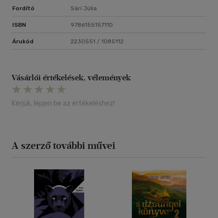
Fordító
Sári Júlia
ISBN
9786155157110
Árukód
2230551 / 1085112
Vásárlói értékelések, vélemények
Kérjük, lépjen be az értékeléshez!
A szerző további művei