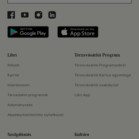
Libri a Facebookon
Libri a Youtube-on
Libri az Instagramon
Libri a LinkedInen
Libri applikáció Szerezd meg: Google P
Libri applikáció 
Libri
Törzsvásárlói Program
Rólunk
Törzsvásárlói Programunkról
Karrier
Törzsvásárlói Kártya egyenlege
Impresszum
Törzsvásárlói szabályzat
Társadalmi programok
Libri App
Adományozás
Akadálymentesítési nyilatkozat
Szolgáltatás
Kultúra