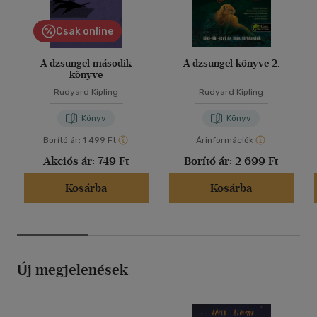
Csak online
A dzsungel második
A dzsungel könyve 2.
könyve
Rudyard Kipling
Rudyard Kipling
Könyv
Könyv
Borító ár:
1 499 Ft
Árinformációk
Akciós ár:
749 Ft
Borító ár:
2 699 Ft
Kosárba
Kosárba
Új megjelenések