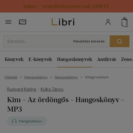
Kulacs / strandtáska most csak 1499 Ft!
Törzsvásárlói Kártya adatai
Részletes keresés
Könyvek
E-könyvek
Hangoskönyvek
Antikvár
Zene,
Főoldal
Hangoskönyv
Hangoskönyv
Világirodalom
Rudyard Kipling
|
Kulka János
Kim - Az ördöngős - Hangoskönyv -
MP3
Hangoskönyv