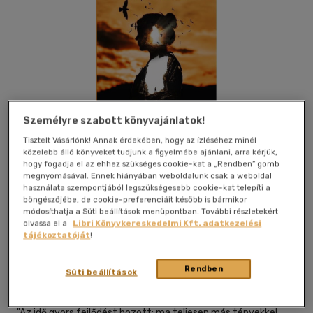
Személyre szabott könyvajánlatok!
Tisztelt Vásárlónk! Annak érdekében, hogy az ízléséhez minél
közelebb álló könyveket tudjunk a figyelmébe ajánlani, arra kérjük,
hogy fogadja el az ehhez szükséges cookie-kat a „Rendben” gomb
megnyomásával. Ennek hiányában weboldalunk csak a weboldal
használata szempontjából legszükségesebb cookie-kat telepíti a
böngészőjébe, de cookie-preferenciáit később is bármikor
módosíthatja a Süti beállítások menüpontban. További részletekért
Kívánságlistához adom
Megosztom
olvassa el a
Libri Könyvkereskedelmi Kft. adatkezelési
tájékoztatóját
!
Hermit Könyvkiadó Bt.
|
2023
|
magyar nyelvű
|
puhatáblás,
Rendben
Süti beállítások
ragasztókötött
|
67 oldal
"Az idő gyors fejlődést hozott: ma teljesen más tényekkel