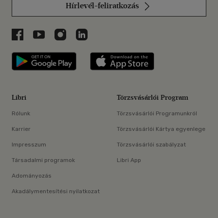
Hírlevél-feliratkozás
Libri a Facebookon
Libri a Youtube-on
Libri az Instagramon
Libri a LinkedInen
Libri applikáció Szerezd meg: Google P
Libri applikáció 
Libri
Törzsvásárlói Program
Rólunk
Törzsvásárlói Programunkról
Karrier
Törzsvásárlói Kártya egyenlege
Impresszum
Törzsvásárlói szabályzat
Társadalmi programok
Libri App
Adományozás
Akadálymentesítési nyilatkozat