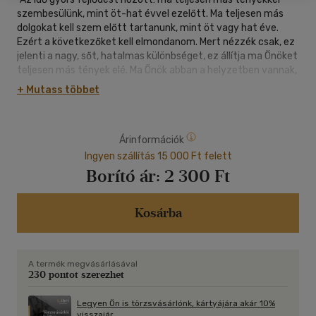
szembesülünk, mint öt-hat évvel ezelőtt. Ma teljesen más
dolgokat kell szem előtt tartanunk, mint öt vagy hat éve.
Ezért a következőket kell elmondanom. Mert nézzék csak, ez
jelenti a nagy, sőt, hatalmas különbséget, ez állítja ma Önöket
teljesen más tények elé. Ma Önök abban a helyzetben vannak,
hogy nem csak "figyelembevételt" várhatnak el, hanem
+ Mutass többet
lehetőségük van közreműködni a szociális rend
újraformálásában, amelynek el kell következnie. Így juthat el
Önökhöz egy olyan pozitív kívánalom, hogy tudják, minek kell
Árinformációk
történnie, és hogy elgondolkodjanak azon, hogyan juthatunk
előre értelmes módon, a szociális jólétet figyelembe véve. Itt
Ingyen szállítás 15 000 Ft felett
arról van szó, hogy az ember mindenekelőtt visszanézzen, és
Borító ár:
2 300 Ft
emlékezzen arra, mi vezetett el minket jelenünk rémes
körülményeihez - minek kellene jobbnak lennie, minek kellene
másképp lennie."
Kosárba
A termék megvásárlásával
230 pontot szerezhet
Legyen Ön is törzsvásárlónk, kártyájára akár 10%
visszajár.