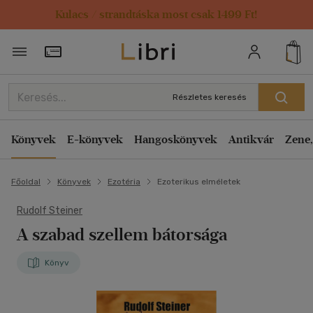
Kulacs / strandtáska most csak 1499 Ft!
Törzsvásárlói Kártya adatai
Részletes keresés
Könyvek
E-könyvek
Hangoskönyvek
Antikvár
Zene,
Főoldal
Könyvek
Ezotéria
Ezoterikus elméletek
Rudolf Steiner
A szabad szellem bátorsága
Könyv