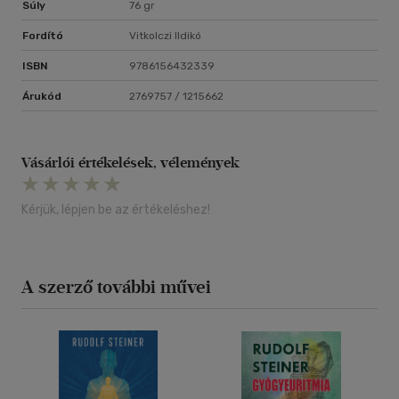
Súly
76 gr
Fordító
Vitkolczi Ildikó
ISBN
9786156432339
Árukód
2769757 / 1215662
Vásárlói értékelések, vélemények
Kérjük, lépjen be az értékeléshez!
A szerző további művei