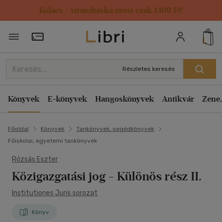
Kulacs / strandtáska most csak 1499 Ft!
Törzsvásárlói Kártya adatai
Részletes keresés
Könyvek
E-könyvek
Hangoskönyvek
Antikvár
Zene,
Főoldal
Könyvek
Tankönyvek, segédkönyvek
Főiskolai, egyetemi tankönyvek
Rózsás Eszter
Közigazgatási jog
- Különös rész II.
Institutiones Juris sorozat
Könyv