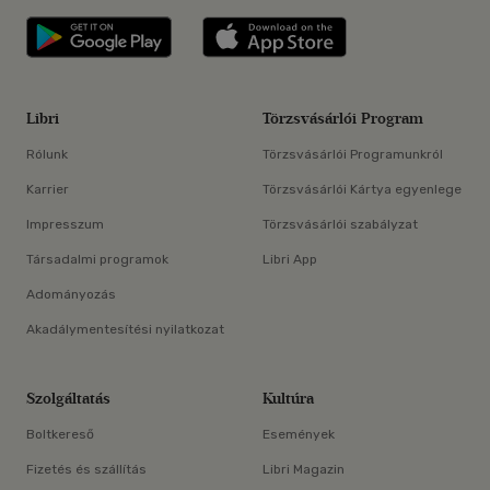
Libri applikáció Szerezd meg: Google P
Libri applikáció 
Libri
Törzsvásárlói Program
Rólunk
Törzsvásárlói Programunkról
Karrier
Törzsvásárlói Kártya egyenlege
Impresszum
Törzsvásárlói szabályzat
Társadalmi programok
Libri App
Adományozás
Akadálymentesítési nyilatkozat
Szolgáltatás
Kultúra
Boltkereső
Események
Fizetés és szállítás
Libri Magazin