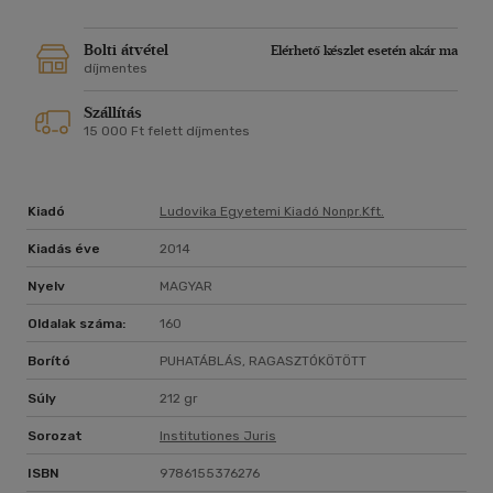
Bolti átvétel
Elérhető készlet esetén akár ma
díjmentes
Szállítás
15 000 Ft felett díjmentes
Kiadó
Ludovika Egyetemi Kiadó Nonpr.kft.
Kiadás éve
2014
Nyelv
MAGYAR
Oldalak száma:
160
Borító
PUHATÁBLÁS, RAGASZTÓKÖTÖTT
Súly
212 gr
Sorozat
Institutiones Juris
ISBN
9786155376276