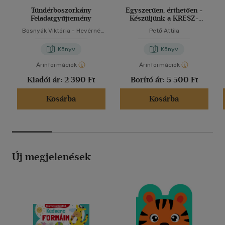
Tündérboszorkány
Egyszerűen, érthetően -
Feladatgyűjtemény
Készüljünk a KRESZ-
vizsgára!
Bosnyák Viktória
-
Hevérné
Pető Attila
Kanyó Andrea
Könyv
Könyv
Árinformációk
Árinformációk
Kiadói ár:
2 390 Ft
Borító ár:
5 500 Ft
Kosárba
Kosárba
Új megjelenések