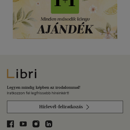
Libri
Legyen mindig képben az irodalommal!
Iratkozzon fel legfrissebb híreinkért!
Hírlevél-feliratkozás
Libri a Facebookon
Libri a Youtube-on
Libri az Instagramon
Libri a LinkedInen