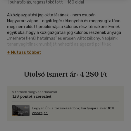
|
puhatáblás, ragasztókötött
|
160 oldal
A közigazgatási jog oktatásának - nem csupán
Magyarországon - egyik legérzékenyebb és megnyugtatóan
meg nem oldott problémája a különös rész témaköre. Ennek
egyik oka, hogy a közigazgatási jog különös részének anyaga
,,mérhetetlenül hatalmas" és erősen változékony. Napjaink
tananyagíróinak munkáját nehezíti az ágazati politikák
kidolgozatlansága, illetve instabilitása, mivel a gyorsan
+ Mutass többet
változó szakpolitika az alaposan kidolgozott fejlesztési és
működési elvek rendszerének a kimunkálását megnehezíti.
Tankönyvünkben arra törekszünk, hogy - a hatályos joganyag
Utolsó ismert ár:
4 280 Ft
feldolgozása révén - a közigazgatási jog különös részének
leglényegesebb témakörei közül az ún. gazdasági
közigazgatás egyes területeit, a humán szolgáltatások
igazgatását, valamint a fontosabb állami
A termék megvásárlásával
428 pontot szerezhet
alapnyilvántartások tárgykörét szisztematikus rendben
vizsgáljuk, elősegítve ezzel a közigazgatási jog oktatását,
valamint az érdeklődők ismereteinek gyarapítását.
Legyen Ön is törzsvásárlónk, kártyájára akár 10%
visszajár.