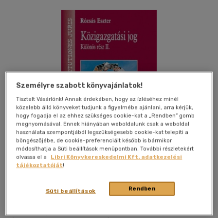
Személyre szabott könyvajánlatok!
Tisztelt Vásárlónk! Annak érdekében, hogy az ízléséhez minél
közelebb álló könyveket tudjunk a figyelmébe ajánlani, arra kérjük,
hogy fogadja el az ehhez szükséges cookie-kat a „Rendben” gomb
megnyomásával. Ennek hiányában weboldalunk csak a weboldal
használata szempontjából legszükségesebb cookie-kat telepíti a
böngészőjébe, de cookie-preferenciáit később is bármikor
módosíthatja a Süti beállítások menüpontban. További részletekért
olvassa el a
Libri Könyvkereskedelmi Kft. adatkezelési
tájékoztatóját
!
Kívánságlistához adom
Megosztom
Rendben
Süti beállítások
Ludovika Egyetemi Kiadó Nonpr.kft.
|
2014
|
magyar nyelvű