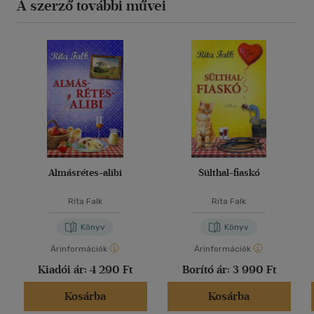
A szerző további művei
Almásrétes-alibi
Sülthal-fiaskó
Rita Falk
Rita Falk
Könyv
Könyv
Árinformációk
Árinformációk
Kiadói ár:
4 290 Ft
Borító ár:
3 990 Ft
Kosárba
Kosárba