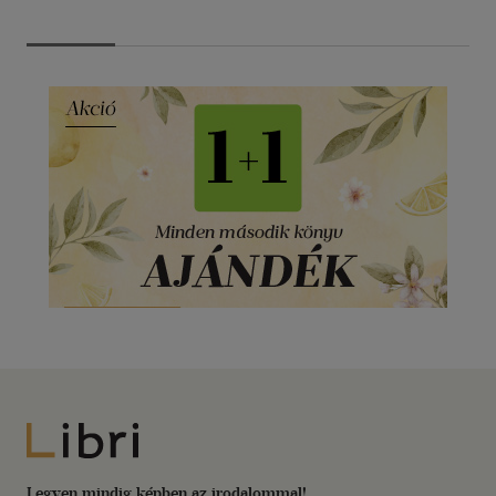
Libri
Legyen mindig képben az irodalommal!