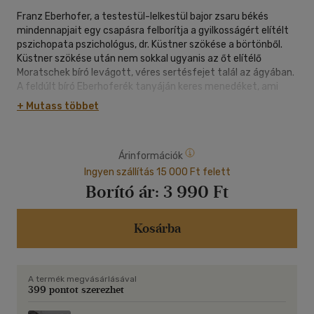
Franz Eberhofer, a testestül-lelkestül bajor zsaru békés
mindennapjait egy csapásra felborítja a gyilkosságért elítélt
pszichopata pszichológus, dr. Küstner szökése a börtönből.
Küstner szökése után nem sokkal ugyanis az őt elítélő
Moratschek bíró levágott, véres sertésfejet talál az ágyában.
A feldúlt bíró Eberhoferék tanyáján keres menedéket, ami
gyorsan elviselhetetlenné teszi az otthoni állapotokat Franz
+ Mutass többet
számára. Ha minél előbb helyre akarja állítani otthona és élete
nyugalmát, nincs más választása, mint végére járni az
ügynek...
Árinformációk
Ingyen szállítás 15 000 Ft felett
Borító ár:
3 990 Ft
Kosárba
A termék megvásárlásával
399 pontot szerezhet