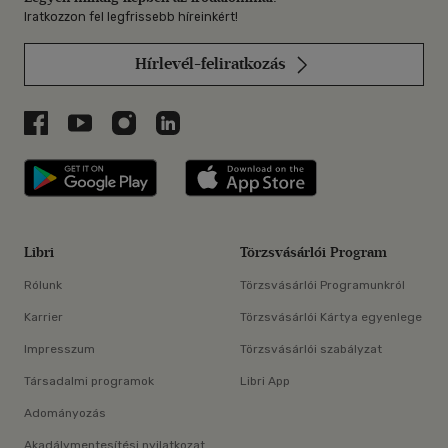
Iratkozzon fel legfrissebb híreinkért!
Hírlevél-feliratkozás
Libri a Facebookon
Libri a Youtube-on
Libri az Instagramon
Libri a LinkedInen
Libri applikáció Szerezd meg: Google P
Libri applikáció 
Libri
Törzsvásárlói Program
Rólunk
Törzsvásárlói Programunkról
Karrier
Törzsvásárlói Kártya egyenlege
Impresszum
Törzsvásárlói szabályzat
Társadalmi programok
Libri App
Adományozás
Akadálymentesítési nyilatkozat