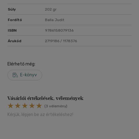
Súly
202 gr
Fordító
Balla Judit
ISBN
9786158079136
Árukód
2719186 / 1178376
Elérhető még:
E-könyv
Vásárlói értékelések, vélemények
(3 vélemény)
Kérjük, lépjen be az értékeléshez!