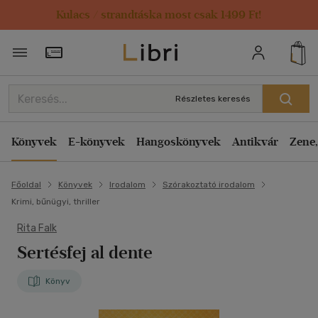
Kulacs / strandtáska most csak 1499 Ft!
Törzsvásárlói Kártya adatai
Részletes keresés
Könyvek
E-könyvek
Hangoskönyvek
Antikvár
Zene,
Főoldal
Könyvek
Irodalom
Szórakoztató irodalom
Krimi, bűnügyi, thriller
Rita Falk
Sertésfej al dente
Könyv