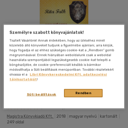
Személyre szabott könyvajánlatok!
Tisztelt Vásárlónk! Annak érdekében, hogy az ízléséhez minél
közelebb álló könyveket tudjunk a figyelmébe ajánlani, arra kérjük,
hogy fogadja el az ehhez szükséges cookie-kat a „Rendben” gomb
megnyomásával. Ennek hiányában weboldalunk csak a weboldal
használata szempontjából legszükségesebb cookie-kat telepíti a
böngészőjébe, de cookie-preferenciáit később is bármikor
módosíthatja a Süti beállítások menüpontban. További részletekért
olvassa el a
Libri Könyvkereskedelmi Kft. adatkezelési
tájékoztatóját
!
Rendben
Kívánságlistához adom
Megosztom
Süti beállítások
(3 vélemény)
Magistra Könyvkiadó Kft.
|
2018
|
magyar nyelvű
|
kartonált
|
249 oldal