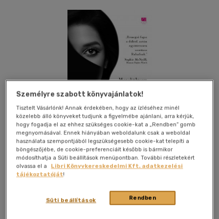
Személyre szabott könyvajánlatok!
Tisztelt Vásárlónk! Annak érdekében, hogy az ízléséhez minél
közelebb álló könyveket tudjunk a figyelmébe ajánlani, arra kérjük,
hogy fogadja el az ehhez szükséges cookie-kat a „Rendben” gomb
megnyomásával. Ennek hiányában weboldalunk csak a weboldal
használata szempontjából legszükségesebb cookie-kat telepíti a
böngészőjébe, de cookie-preferenciáit később is bármikor
módosíthatja a Süti beállítások menüpontban. További részletekért
olvassa el a
Libri Könyvkereskedelmi Kft. adatkezelési
tájékoztatóját
!
Kívánságlistához adom
Megosztom
Rendben
(19 vélemény)
Süti beállítások
21. Század Kiadó
|
2022
|
magyar nyelvű
|
füles, kartonált
|