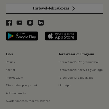
Hírlevél-feliratkozás
Libri a Facebookon
Libri a Youtube-on
Libri az Instagramon
Libri a LinkedInen
Libri applikáció Szerezd meg: Google P
Libri applikáció 
Libri
Törzsvásárlói Program
Rólunk
Törzsvásárlói Programunkról
Karrier
Törzsvásárlói Kártya egyenlege
Impresszum
Törzsvásárlói szabályzat
Társadalmi programok
Libri App
Adományozás
Akadálymentesítési nyilatkozat