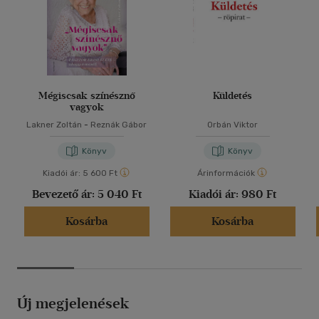
Mégiscsak színésznő
Küldetés
vagyok
Lakner Zoltán
-
Reznák Gábor
Orbán Viktor
Könyv
Könyv
Kiadói ár:
5 600 Ft
Árinformációk
Bevezető ár:
5 040 Ft
Kiadói ár:
980 Ft
Kosárba
Kosárba
Új megjelenések