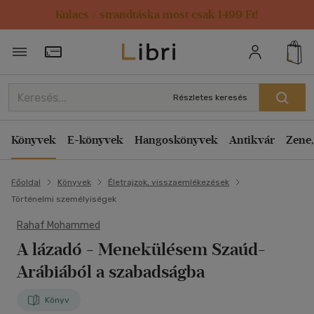
Kulacs / strandtáska most csak 1499 Ft!
Törzsvásárlói Kártya adatai
Részletes keresés
Könyvek
E-könyvek
Hangoskönyvek
Antikvár
Zene,
Főoldal
Könyvek
Életrajzok, visszaemlékezések
Történelmi személyiségek
Rahaf Mohammed
A lázadó
- Menekülésem Szaúd-
Arábiából a szabadságba
Könyv