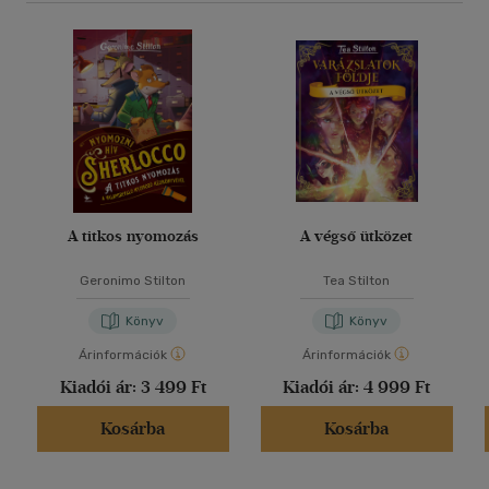
A titkos nyomozás
A végső ütközet
Geronimo Stilton
Tea Stilton
Könyv
Könyv
Árinformációk
Árinformációk
Kiadói ár:
3 499 Ft
Kiadói ár:
4 999 Ft
Kosárba
Kosárba