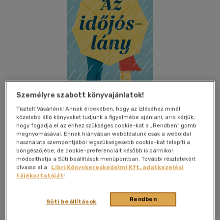
Személyre szabott könyvajánlatok!
Tisztelt Vásárlónk! Annak érdekében, hogy az ízléséhez minél
közelebb álló könyveket tudjunk a figyelmébe ajánlani, arra kérjük,
hogy fogadja el az ehhez szükséges cookie-kat a „Rendben” gomb
megnyomásával. Ennek hiányában weboldalunk csak a weboldal
használata szempontjából legszükségesebb cookie-kat telepíti a
böngészőjébe, de cookie-preferenciáit később is bármikor
Kívánságlistához adom
Megosztom
módosíthatja a Süti beállítások menüpontban. További részletekért
olvassa el a
Libri Könyvkereskedelmi Kft. adatkezelési
tájékoztatóját
!
Kossuth Kiadó Zrt
|
2024
|
magyar nyelvű
|
puhatáblás
|
416
oldal
Rendben
Süti beállítások
Ari Abramst mindig is lenyűgözte az időjárás, ezért nagyon