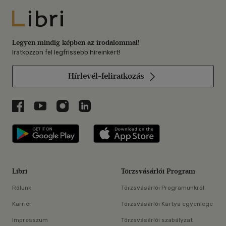
Libri
Legyen mindig képben az irodalommal!
Iratkozzon fel legfrissebb híreinkért!
Hírlevél-feliratkozás
Libri a Facebookon
Libri a Youtube-on
Libri az Instagramon
Libri a LinkedInen
Libri applikáció Szerezd meg: Google P
Libri applikáció 
Libri
Törzsvásárlói Program
Rólunk
Törzsvásárlói Programunkról
Karrier
Törzsvásárlói Kártya egyenlege
Impresszum
Törzsvásárlói szabályzat