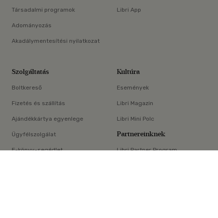
Társadalmi programok
Libri App
Adományozás
Akadálymentesítési nyilatkozat
Szolgáltatás
Kultúra
Boltkereső
Események
Fizetés és szállítás
Libri Magazin
Ajándékkártya egyenlege
Libri Mini Polc
Partnereinknek
Ügyfélszolgálat
E-könyv-segédlet
Libri Partner Program
×
Elállási nyilatkozat
Médiaajánlat
ÁSZF
Adatvédelem
Oldaltérkép
Süti beállítások