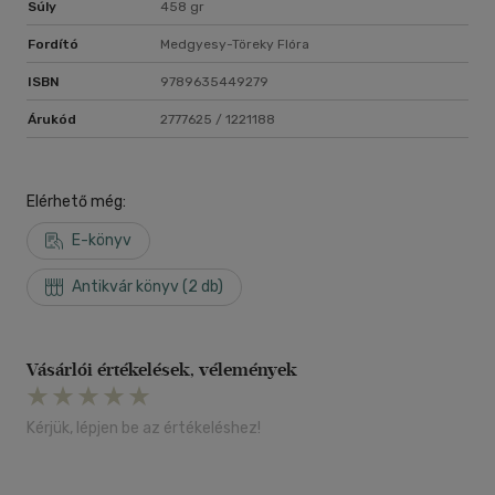
Súly
458 gr
Fordító
Medgyesy-Töreky Flóra
ISBN
9789635449279
Árukód
2777625 / 1221188
Elérhető még:
E-könyv
Antikvár könyv (2 db)
Vásárlói értékelések, vélemények
Kérjük, lépjen be az értékeléshez!