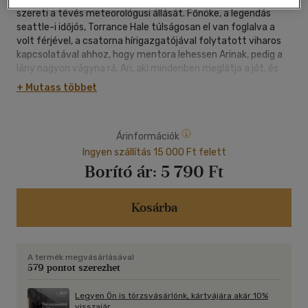
szereti a tévés meteorológusi állását. Főnöke, a legendás
seattle-i időjós, Torrance Hale túlságosan el van foglalva a
volt férjével, a csatorna hírigazgatójával folytatott viharos
kapcsolatával ahhoz, hogy mentora lehessen Arinak, pedig a
lány nagyon vágyna rá. Ari, aki mindenben meglátja a jót, és
örök optimista, ettől teljesen elkeseredik. Úgy tűnik, csak
+ Mutass többet
egyetlen ember érti meg a bánatát: Russell Barringer. a
kedves, de visszafogott sportriporter.
Árinformációk
Egy rémesre sikeredett karácsonyi buli után Ari és Russell úgy
döntenek, hogy összefognak, és megoldják főnökeik
Ingyen szállítás 15 000 Ft felett
kapcsolati problémáit. Miközben mindent bevetve, jó
Borító ár:
5 790 Ft
szándékúan dolgoznak az újraegyesítésen, nem várt fordulat
következik be a saját életükben.
Kosárba
A Russell-lel való szoros együttműködés azt is jelenti, hogy a
Arinak vállalnia kell a férfi előtt mindazt, amiről senkinek nem
beszél. De vajon Russell el tudja fogadni Ari jó és rossz oldalát
A termék megvásárlásával
is...?
579 pontot szerezhet
Rachel Lynn Solomon, az Ex Talk - Szerelem első szakításra
Legyen Ön is törzsvásárlónk, kártyájára akár 10%
sikerszerzője ismét fergeteges romkommal örvendezeti meg
visszajár.