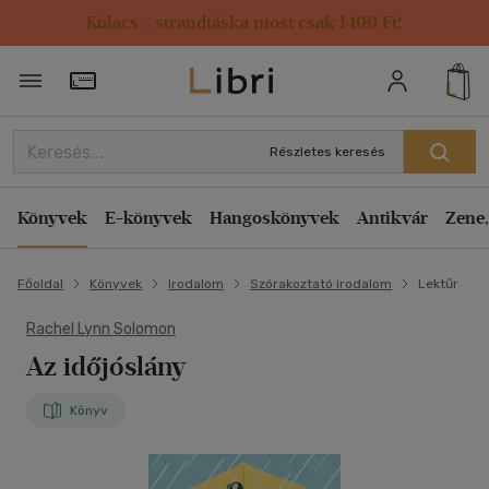
Kulacs / strandtáska most csak 1499 Ft!
Törzsvásárlói Kártya adatai
Részletes keresés
Könyvek
E-könyvek
Hangoskönyvek
Antikvár
Zene,
Főoldal
Könyvek
Irodalom
Szórakoztató irodalom
Lektűr
Rachel Lynn Solomon
Az időjóslány
Könyv