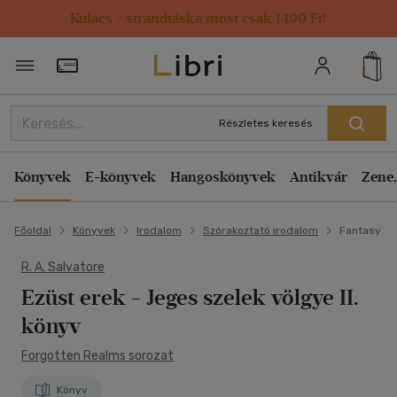
Kulacs / strandtáska most csak 1499 Ft!
Törzsvásárlói Kártya adatai
Részletes keresés
Könyvek
E-könyvek
Hangoskönyvek
Antikvár
Zene,
Főoldal
Könyvek
Irodalom
Szórakoztató irodalom
Fantasy
R. A. Salvatore
Ezüst erek
- Jeges szelek völgye II.
könyv
Forgotten Realms sorozat
Könyv