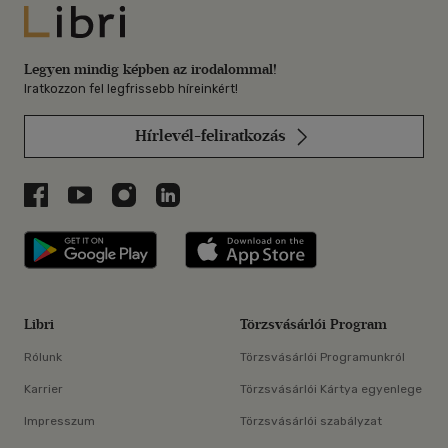
Libri
Legyen mindig képben az irodalommal!
Iratkozzon fel legfrissebb híreinkért!
Hírlevél-feliratkozás
Libri a Facebookon
Libri a Youtube-on
Libri az Instagramon
Libri a LinkedInen
Libri applikáció Szerezd meg: Google P
Libri applikáció 
Libri
Törzsvásárlói Program
Rólunk
Törzsvásárlói Programunkról
Karrier
Törzsvásárlói Kártya egyenlege
Impresszum
Törzsvásárlói szabályzat