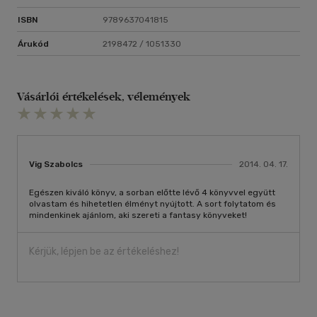
ISBN
9789637041815
Árukód
2198472 / 1051330
Vásárlói értékelések, vélemények
Vig Szabolcs
2014. 04. 17.
Egészen kiváló könyv, a sorban előtte lévő 4 könyvvel együtt
olvastam és hihetetlen élményt nyújtott. A sort folytatom és
mindenkinek ajánlom, aki szereti a fantasy könyveket!
Kérjük, lépjen be az értékeléshez!