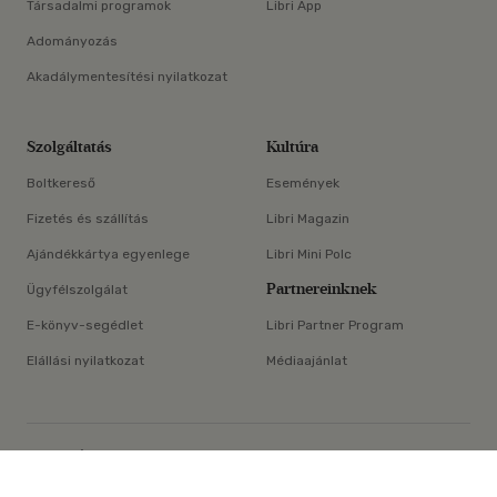
Társadalmi programok
Libri App
Adományozás
Akadálymentesítési nyilatkozat
Szolgáltatás
Kultúra
Boltkereső
Események
Fizetés és szállítás
Libri Magazin
Ajándékkártya egyenlege
Libri Mini Polc
Partnereinknek
Ügyfélszolgálat
E-könyv-segédlet
Libri Partner Program
Elállási nyilatkozat
Médiaajánlat
×
ÁSZF
Adatvédelem
Oldaltérkép
Süti beállítások
© Libri Könyvkereskedelmi Kft. Minden jog fenntartva!