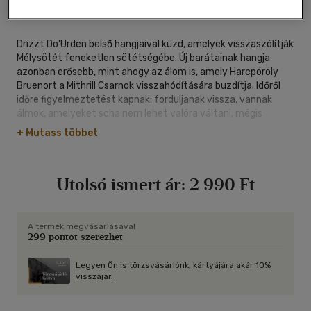
ragasztókötött
|
302 oldal
Drizzt Do'Urden belső hangjaival küzd, amelyek visszaszólítják
Mélysötét feneketlen sötétségébe. Új barátainak hangja
azonban erősebb, mint ahogy az álom is, amely Harcpöröly
Bruenort a Mithrill Csarnok visszahódítására buzdítja. Időről
időre figyelmeztetést kapnak: forduljanak vissza, vannak
álmok, amelyeket soha nem lehet valóra váltani, mégis
harcolnak tovább, együtt. Ismerd meg a több millió olvsót
+ Mutass többet
elbűvölő történetet, Drizzt legendáját!
Utolsó ismert ár:
2 990 Ft
A termék megvásárlásával
299 pontot szerezhet
Legyen Ön is törzsvásárlónk, kártyájára akár 10%
visszajár.