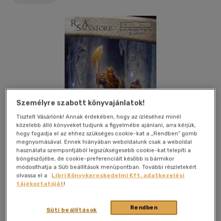
Személyre szabott könyvajánlatok!
Tisztelt Vásárlónk! Annak érdekében, hogy az ízléséhez minél
közelebb álló könyveket tudjunk a figyelmébe ajánlani, arra kérjük,
hogy fogadja el az ehhez szükséges cookie-kat a „Rendben” gomb
megnyomásával. Ennek hiányában weboldalunk csak a weboldal
használata szempontjából legszükségesebb cookie-kat telepíti a
böngészőjébe, de cookie-preferenciáit később is bármikor
módosíthatja a Süti beállítások menüpontban. További részletekért
olvassa el a
Libri Könyvkereskedelmi Kft. adatkezelési
tájékoztatóját
!
Kívánságlistához adom
Megosztom
Rendben
Süti beállítások
Delta Vision Kft.
|
2006
|
magyar nyelvű
|
puhatáblás,