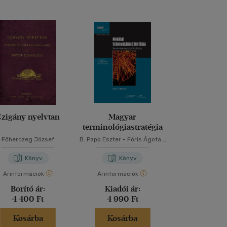
Czigány nyelvtan
Magyar
Eszter kö
terminológiastratégia
Főherczeg József
B. Papp Eszter
-
Fóris Ágota
-
Csalog Es
Somogyi Zoltán
-
Fóris Ágota
Könyv
Könyv
Kön
Árinformációk
Árinformációk
Árinformáci
Borító ár:
Kiadói ár:
Kiadói 
4 400 Ft
4 990 Ft
3 490 
Kosárba
Kosárba
Kosár