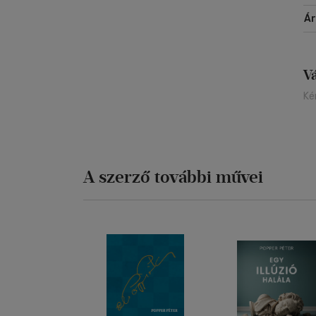
Á
V
Ké
A szerző további művei