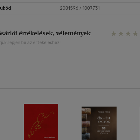
rukód
2081596 / 1007731
ásárlói értékelések, vélemények
rjük, lépjen be az értékeléshez!