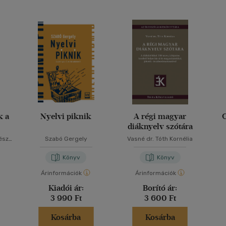
k a
Nyelvi piknik
A régi magyar
diáknyelv szótára
ész
Szabó Gergely
Vasné dr. Tóth Kornélia
Könyv
Könyv
Árinformációk
Árinformációk
Kiadói ár:
Borító ár:
3 990 Ft
3 600 Ft
Kosárba
Kosárba