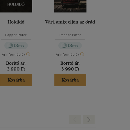
Holdidő
Várj, amíg eljön az órád
Fáj-e megh
Popper Péter
Popper Péter
Popper Pé
Könyv
Könyv
Kön
Árinformációk
Árinformációk
Árinformáci
Borító ár:
Borító ár:
Borító 
3 990 Ft
3 990 Ft
3 650 
Kosárba
Kosárba
Kosár
Hátra
Előre