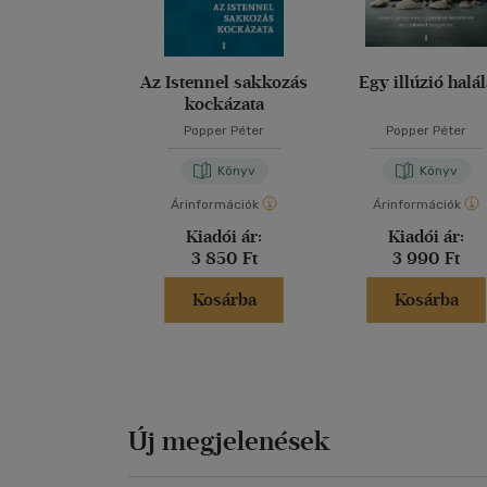
Az Istennel sakkozás
Egy illúzió halá
kockázata
Popper Péter
Popper Péter
Könyv
Könyv
Árinformációk
Árinformációk
Kiadói ár:
Kiadói ár:
3 850 Ft
3 990 Ft
Kosárba
Kosárba
Új megjelenések