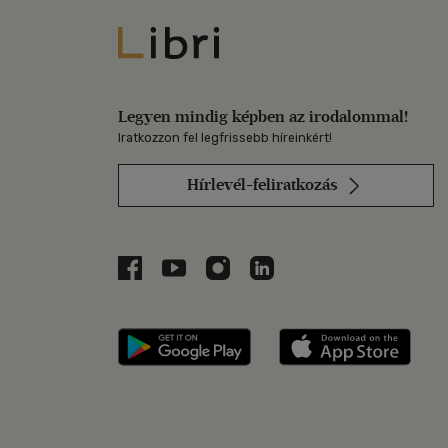
Libri
Legyen mindig képben az irodalommal!
Iratkozzon fel legfrissebb híreinkért!
Hírlevél-feliratkozás
Libri a Facebookon
Libri a Youtube-on
Libri az Instagramon
Libri a LinkedInen
Libri applikáció Szerezd m
Libri