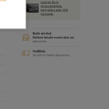
Kártya
Legyen Ön is
Vallás, mitológia
m
törzsvásárlónk,
t
Képeslap
kártyájára akár 10%
és Természet
visszajár.
yv
Naptár
k
Papír, írószer
ok
Bolti átvétel
Elérhető készlet esetén akár ma
díjmentes
Szállítás
15 000 Ft felett díjmentes