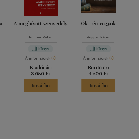
la
A meghívott szenvedély
Ők - én vagyok
Popper Péter
Popper Péter
Könyv
Könyv
Árinformációk
Árinformációk
Kiadói ár:
Borító ár:
3 650 Ft
4 500 Ft
Kosárba
Kosárba