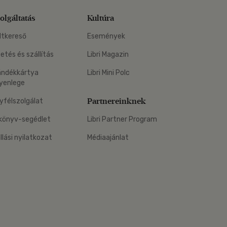
olgáltatás
Kultúra
ltkereső
Események
zetés és szállítás
Libri Magazin
ándékkártya
Libri Mini Polc
yenlege
Partnereinknek
yfélszolgálat
könyv-segédlet
Libri Partner Program
állási nyilatkozat
Médiaajánlat