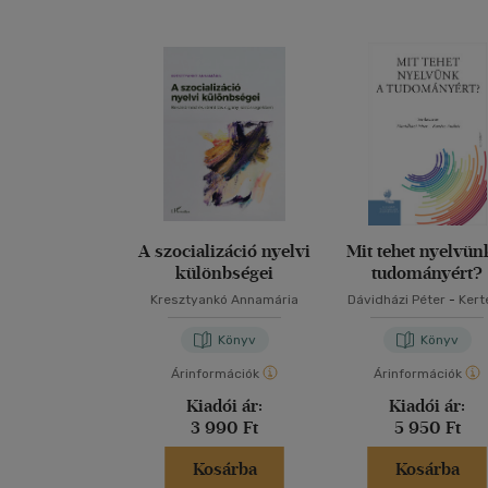
A szocializáció nyelvi
Mit tehet nyelvün
különbségei
tudományért?
Kresztyankó Annamária
Dávidházi Péter
-
Kert
András
Könyv
Könyv
Árinformációk
Árinformációk
Kiadói ár:
Kiadói ár:
3 990 Ft
5 950 Ft
Kosárba
Kosárba