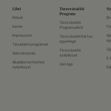
Libri
Törzsvásárlói
Sz
Program
Rólunk
Bo
Törzsvásárlói
Karrier
Fi
Programunkról
Impresszum
Aj
Törzsvásárlói Kártya
eg
egyenlege
Társadalmi programok
Üg
Törzsvásárlói
Adományozás
szabályzat
E-
Akadálymentesítési
Libri App
nyilatkozat
El
eg: Google Play
 applikáció Letölthető az App Store-ból