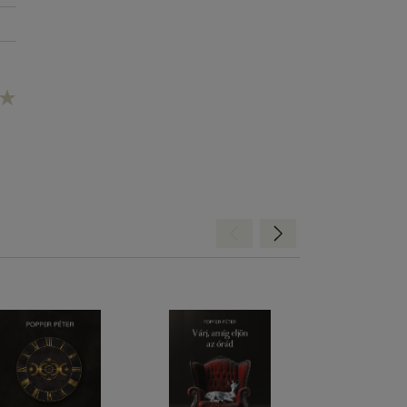
Hátra
Előre