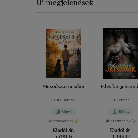
Új megjelenések
Másodszorra talán
Édes kis játszm
Laura Barrow
J. Kenner
Könyv
Könyv
Árinformációk
Árinformációk
Kiadói ár:
Kiadói ár:
5 799 Ft
4 499 Ft