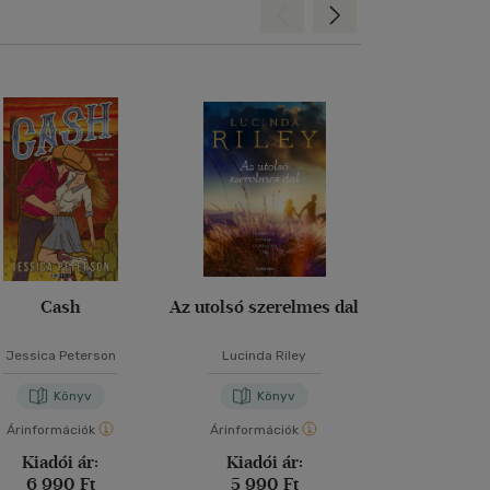
Hátra
Előre
Cash
Az utolsó szerelmes dal
Ha a könyve
tudnán
Jessica Peterson
Lucinda Riley
Kate Ebe
Könyv
Könyv
Kön
Árinformációk
Árinformációk
Árinformáci
Kiadói ár:
Kiadói ár:
Kiadói 
6 990 Ft
5 990 Ft
5 490 