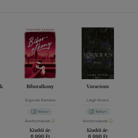
ák
Bíboralkony
Voracious
Orgován Ramóna
Leigh Rivers
Könyv
Könyv
Árinformációk
Árinformációk
Kiadói ár:
Kiadói ár:
6 990 Ft
6 990 Ft