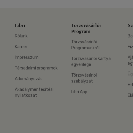
Libri
Törzsvásárlói
Sz
Program
Rólunk
Bo
Törzsvásárlói
Karrier
Fi
Programunkról
Impresszum
Aj
Törzsvásárlói Kártya
eg
egyenlege
Társadalmi programok
Üg
Törzsvásárlói
Adományozás
szabályzat
E-
Akadálymentesítési
Libri App
nyilatkozat
El
eg: Google Play
 applikáció Letölthető az App Store-ból