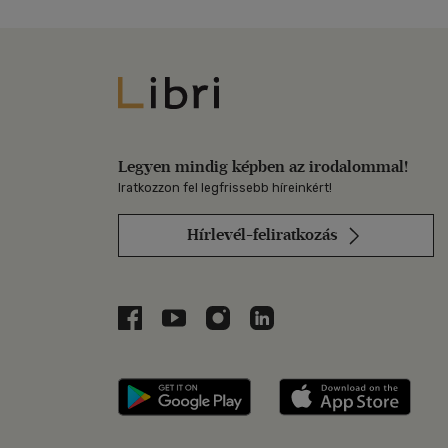
Libri
Legyen mindig képben az irodalommal!
Iratkozzon fel legfrissebb híreinkért!
Hírlevél-feliratkozás
Libri a Facebookon
Libri a Youtube-on
Libri az Instagramon
Libri a LinkedInen
Libri applikáció Szerezd m
Libri