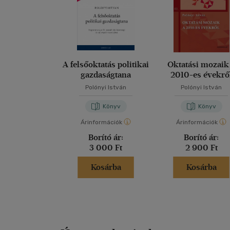
A felsőoktatás politikai
Oktatási mozaik
gazdaságtana
2010-es évekrő
Polónyi István
Polónyi István
Könyv
Könyv
Árinformációk
Árinformációk
Borító ár:
Borító ár:
3 000 Ft
2 900 Ft
Kosárba
Kosárba