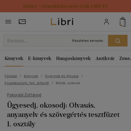
Kulacs / strandtáska most csak 1499 Ft!
Törzsvásárlói Kártya adatai
Részletes keresés
Könyvek
E-könyvek
Hangoskönyvek
Antikvár
Zene,
Főoldal
Könyvek
Gyermek és ifjúsági
Foglalkoztató, fejl., kifestő
Betűk, számok
Pokorádi Zoltánné
Ügyesedj, okosodj: Olvasás,
anyanyelv és szövegértés tesztfüzet
1. osztály