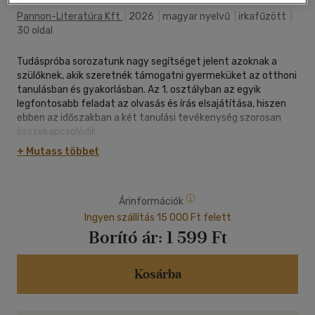
Pannon-Literatúra Kft
|
2026
|
magyar nyelvű
|
irkafűzött
|
30 oldal
Tudáspróba sorozatunk nagy segítséget jelent azoknak a
szülőknek, akik szeretnék támogatni gyermeküket az otthoni
tanulásban és gyakorlásban. Az 1. osztályban az egyik
legfontosabb feladat az olvasás és írás elsajátítása, hiszen
ebben az időszakban a két tanulási tevékenység szorosan
összekapcsolódik.
+ Mutass többet
Ez a magyar nyelv és irodalom gyakorlófüzet változatos,
egymásra épülő feladatsorokkal segíti az elsős gyermekeket
az olvasásgyakorlásban, írásgyakorlásban, szövegértésben,
Árinformációk
betűtanulásban és a tanult ismeretek elmélyítésében. A
feladatok segítségével a szülők átfogó képet kaphatnak
Ingyen szállítás 15 000 Ft felett
arról, hogyan tudja gyermekük alkalmazni az 1. osztályos
Borító ár:
1 599 Ft
magyar nyelv és irodalom tantárgy keretében megszerzett
tudását.
Kosárba
Ajánljuk otthoni gyakorláshoz, felzárkóztatáshoz,
ismétléshez és tudásellenőrzéshez minden 1. osztályos
tanuló számára.