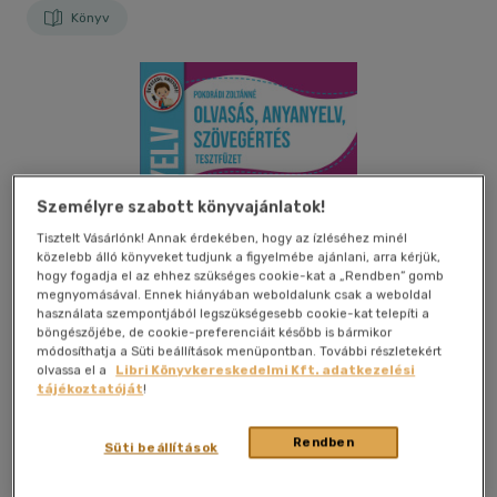
Könyv
Személyre szabott könyvajánlatok!
Tisztelt Vásárlónk! Annak érdekében, hogy az ízléséhez minél
közelebb álló könyveket tudjunk a figyelmébe ajánlani, arra kérjük,
hogy fogadja el az ehhez szükséges cookie-kat a „Rendben” gomb
megnyomásával. Ennek hiányában weboldalunk csak a weboldal
használata szempontjából legszükségesebb cookie-kat telepíti a
böngészőjébe, de cookie-preferenciáit később is bármikor
módosíthatja a Süti beállítások menüpontban. További részletekért
olvassa el a
Libri Könyvkereskedelmi Kft. adatkezelési
tájékoztatóját
!
Rendben
Kívánságlistához adom
Megosztom
Süti beállítások