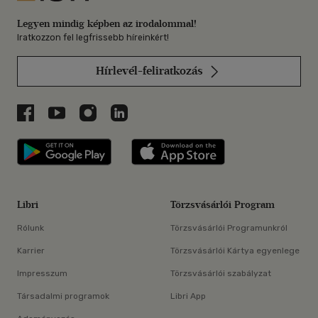
Legyen mindig képben az irodalommal!
Iratkozzon fel legfrissebb híreinkért!
Hírlevél-feliratkozás
Libri a Facebookon
Libri a Youtube-on
Libri az Instagramon
Libri a LinkedInen
Libri applikáció Szerezd meg: Google P
Libri applikáció 
Libri
Törzsvásárlói Program
Rólunk
Törzsvásárlói Programunkról
Karrier
Törzsvásárlói Kártya egyenlege
Impresszum
Törzsvásárlói szabályzat
Társadalmi programok
Libri App