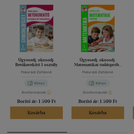
Ügyesedj, okosodj:
Ügyesedj, okosodj:
Betűkerekítő 1 osztály
Matematikai tudáspróba
1.osztály
Pokorádi Zoltánné
Pokorádi Zoltánné
Könyv
Könyv
Árinformációk
Árinformációk
Borító ár:
1 599 Ft
Borító ár:
1 599 Ft
Kosárba
Kosárba