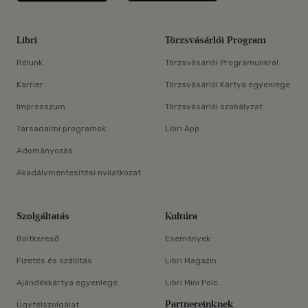
Libri
Törzsvásárlói Program
Rólunk
Törzsvásárlói Programunkról
Karrier
Törzsvásárlói Kártya egyenlege
Impresszum
Törzsvásárlói szabályzat
Társadalmi programok
Libri App
Adományozás
Akadálymentesítési nyilatkozat
Szolgáltatás
Kultúra
Boltkereső
Események
Fizetés és szállítás
Libri Magazin
Ajándékkártya egyenlege
Libri Mini Polc
Partnereinknek
Ügyfélszolgálat