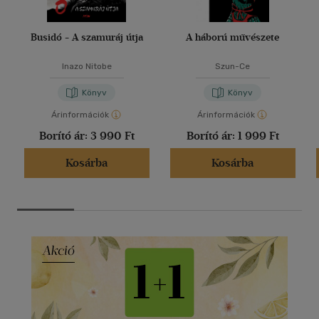
Busidó - A szamuráj útja
A háború művészete
Inazo Nitobe
Szun-Ce
Könyv
Könyv
Árinformációk
Árinformációk
Borító ár:
3 990 Ft
Borító ár:
1 999 Ft
Kosárba
Kosárba