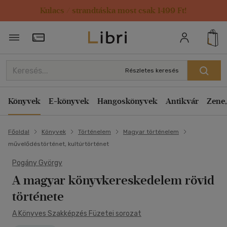
Kulacs / strandtáska most csak 1499 Ft!
Törzsvásárlói Kártya adatai
Részletes keresés
Könyvek
E-könyvek
Hangoskönyvek
Antikvár
Zene,
Főoldal
Könyvek
Történelem
Magyar történelem
művelődéstörténet, kultúrtörténet
Pogány György
A magyar könyvkereskedelem rövid
története
A Könyves Szakképzés Füzetei sorozat