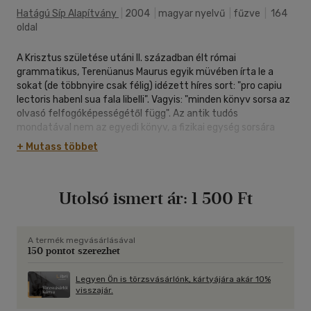
Hatágú Síp Alapítvány
|
2004
|
magyar nyelvű
|
fűzve
|
164
oldal
A Krisztus születése utáni II. században élt római
grammatikus, Terenüanus Maurus egyik müvében írta le a
sokat (de többnyire csak félig) idézett híres sort: "pro capiu
lectoris habenl sua fala libelli". Vagyis: "minden könyv sorsa az
olvasó felfogóképességétől függ". Az antik tudós
mondatával nem az egyedi könyv, a fizikai egység sorsára
utalt, hanem a műre, arra a szellemi tartalomra, amelynek a
+ Mutass többet
kötet csupán foglalata. Terenüanus Maurus közel kétezer
esztendővel ezelőtt tulajdonképpen azt fejezte ki, hogy a
legtágabban felfogott irodalmi alkotás - amely nem
Utolsó ismert ár:
1 500 Ft
feltétlenül azonos a szépirodalommal - élete nem fejeződik
be a szöveg megszületésével; ellenkezőleg: akkor kezd élni és
hatni. Akkor, amikor az olvasó kézbe veszi, ismerkedik vele,
tanulmányozza és egyfajta párbeszéd alakul ki közte és az
A termék megvásárlásával
150 pontot szerezhet
író között. Az irodalmi élet - ez a megállapítás is
meglehetősen régi - valójában az író, a mü és az olvasó
egymást feltételező egysége. Ahhoz azonban, hogy ez az
Legyen Ön is törzsvásárlónk, kártyájára akár 10%
visszajár.
egység létrejöjjön, elengedhetetlen valamilyen közvetítő
csatorna, kommunikációs intézményrendszer kialakulása. Az