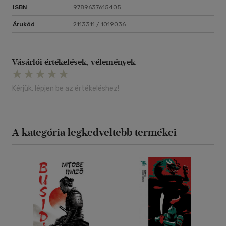
ISBN
9789637615405
Árukód
2113311 / 1019036
Vásárlói értékelések, vélemények
Kérjük, lépjen be az értékeléshez!
A kategória legkedveltebb termékei