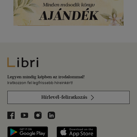
Libri
Legyen mindig képben az irodalommal!
Iratkozzon fel legfrissebb híreinkért!
Hírlevél-feliratkozás
Libri a Facebookon
Libri a Youtube-on
Libri az Instagramon
Libri a LinkedInen
Libri applikáció Szerezd meg: Google P
Libri applikáció 