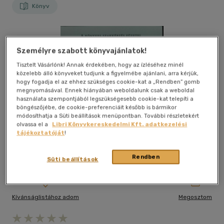
Könyv
Személyre szabott könyvajánlatok!
Tisztelt Vásárlónk! Annak érdekében, hogy az ízléséhez minél
közelebb álló könyveket tudjunk a figyelmébe ajánlani, arra kérjük,
hogy fogadja el az ehhez szükséges cookie-kat a „Rendben” gomb
megnyomásával. Ennek hiányában weboldalunk csak a weboldal
használata szempontjából legszükségesebb cookie-kat telepíti a
böngészőjébe, de cookie-preferenciáit később is bármikor
módosíthatja a Süti beállítások menüpontban. További részletekért
olvassa el a
Libri Könyvkereskedelmi Kft. adatkezelési
tájékoztatóját
!
Rendben
Süti beállítások
Kívánságlistához adom
Megosztom