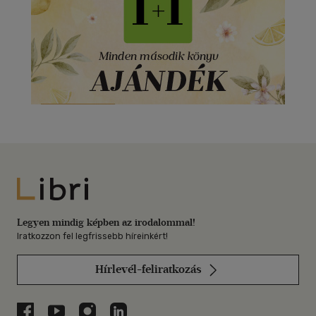
Libri
Legyen mindig képben az irodalommal!
Iratkozzon fel legfrissebb híreinkért!
Hírlevél-feliratkozás
Libri a Facebookon
Libri a Youtube-on
Libri az Instagramon
Libri a LinkedInen