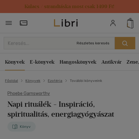
Kulacs / strandtáska most csak 1499 Ft!
Törzsvásárlói Kártya adatai
Részletes keresés
Könyvek
E-könyvek
Hangoskönyvek
Antikvár
Zene,
Főoldal
Könyvek
Ezotéria
További könyveink
Phoebe Garnsworthy
Napi rituálék
- Inspiráció,
spiritualitás, energiagyógyászat
Könyv