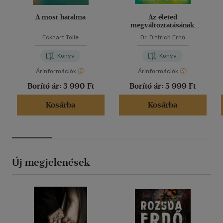
A most hatalma
Az életed
megváltoztatásának
könyve
Eckhart Tolle
Dr. Dittrich Ernő
Könyv
Könyv
Árinformációk
Árinformációk
Borító ár:
3 990 Ft
Borító ár:
5 999 Ft
Kosárba
Kosárba
Új megjelenések