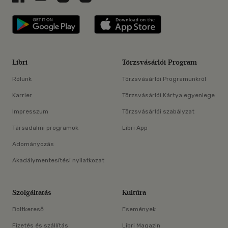
Libri applikáció Szerezd meg: Google P
Libri applikáció 
Libri
Törzsvásárlói Program
Rólunk
Törzsvásárlói Programunkról
Karrier
Törzsvásárlói Kártya egyenlege
Impresszum
Törzsvásárlói szabályzat
Társadalmi programok
Libri App
Adományozás
Akadálymentesítési nyilatkozat
Szolgáltatás
Kultúra
Boltkereső
Események
Fizetés és szállítás
Libri Magazin