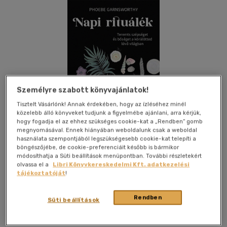
Személyre szabott könyvajánlatok!
Tisztelt Vásárlónk! Annak érdekében, hogy az ízléséhez minél
közelebb álló könyveket tudjunk a figyelmébe ajánlani, arra kérjük,
hogy fogadja el az ehhez szükséges cookie-kat a „Rendben” gomb
megnyomásával. Ennek hiányában weboldalunk csak a weboldal
használata szempontjából legszükségesebb cookie-kat telepíti a
böngészőjébe, de cookie-preferenciáit később is bármikor
módosíthatja a Süti beállítások menüpontban. További részletekért
olvassa el a
Libri Könyvkereskedelmi Kft. adatkezelési
tájékoztatóját
!
Kívánságlistához adom
Megosztom
Rendben
Süti beállítások
Édesvíz Kiadó
|
2022
|
magyar nyelvű
|
puhatáblás,
ragasztókötött
|
152 oldal