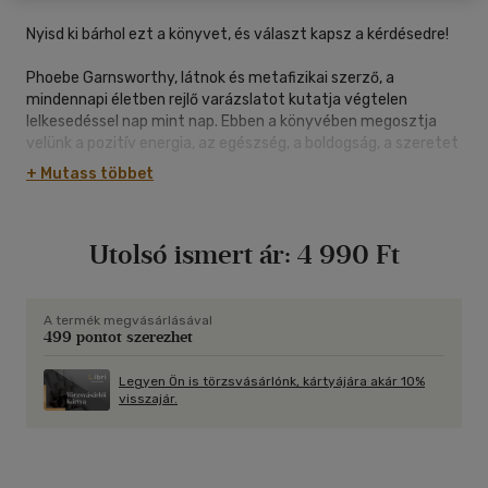
Nyisd ki bárhol ezt a könyvet, és választ kapsz a kérdésedre!
Phoebe Garnsworthy, látnok és metafizikai szerző, a
mindennapi életben rejlő varázslatot kutatja végtelen
lelkesedéssel nap mint nap. Ebben a könyvében megosztja
velünk a pozitív energia, az egészség, a boldogság, a szeretet
és a béke megteremtéséhez és felerősítéséhez szükséges
+ Mutass többet
titkait.
Az itt található rituálék rendszeres gyakorlásával
Utolsó ismert ár:
4 990 Ft
magasabbra emelheted a rezgésedet, és az elméd megtanul
pozitívan gondolkodni az ébredéstől egészen az elalvás
pillanatáig. Az élet áldásai miatt érzett elismerés és hála
pozitív gondolatrezgéseket hoz létre. Ezeknek a felemelő
A termék megvásárlásával
499 pontot szerezhet
megerősítéseknek a napi ismétlésével az elménk
következetesen eléri az optimális rezgés magasabb
frekvenciáit. Segítségükkel megtisztítjuk a régi gondolkodási
Legyen Ön is törzsvásárlónk, kártyájára akár 10%
visszajár.
mintákat, az időnket és a figyelmünket a jelenre
összpontosítjuk, így új utakat nyithatunk meg a
kiegyensúlyozott és boldog élet felé.