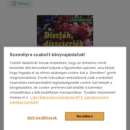
Könyv
Személyre szabott könyvajánlatok!
Tisztelt Vásárlónk! Annak érdekében, hogy az ízléséhez minél
közelebb álló könyveket tudjunk a figyelmébe ajánlani, arra kérjük,
hogy fogadja el az ehhez szükséges cookie-kat a „Rendben” gomb
megnyomásával. Ennek hiányában weboldalunk csak a weboldal
használata szempontjából legszükségesebb cookie-kat telepíti a
böngészőjébe, de cookie-preferenciáit később is bármikor
módosíthatja a Süti beállítások menüpontban. További részletekért
olvassa el a
Libri Könyvkereskedelmi Kft. adatkezelési
tájékoztatóját
!
Kívánságlistához adom
Megosztom
Rendben
Süti beállítások