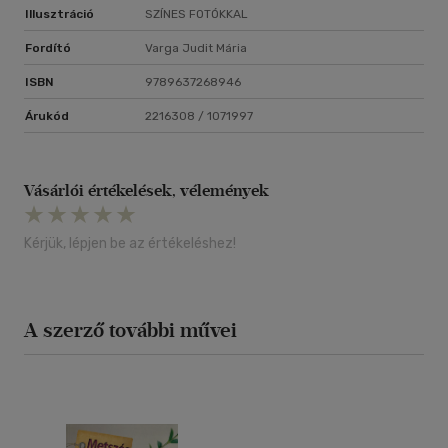
Illusztráció
SZÍNES FOTÓKKAL
Fordító
Varga Judit Mária
ISBN
9789637268946
Árukód
2216308 / 1071997
Vásárlói értékelések, vélemények
Kérjük, lépjen be az értékeléshez!
A szerző további művei