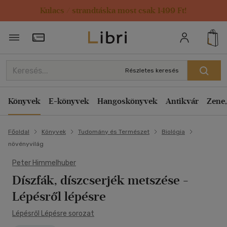
Kulacs / strandtáska most csak 1499 Ft!
Törzsvásárlói Kártya adatai
Részletes keresés
Könyvek
E-könyvek
Hangoskönyvek
Antikvár
Zene,
Főoldal
Könyvek
Tudomány és Természet
Biológia
növényvilág
Peter Himmelhuber
Díszfák, díszcserjék metszése
-
Lépésről lépésre
Lépésről Lépésre sorozat