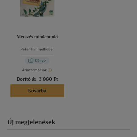
Metszés mindentudó
Peter Himmelhuber
Könyv
Árinformációk
Borító ár:
3 980 Ft
Kosárba
Új megjelenések