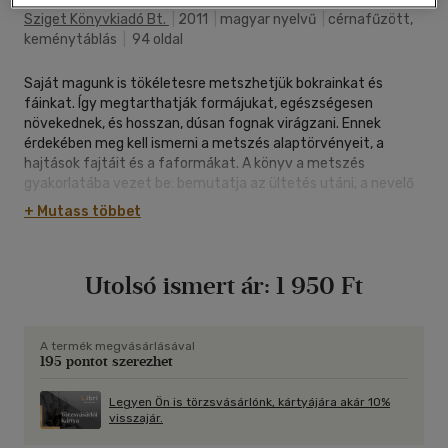
Sziget Könyvkiadó Bt.
|
2011
|
magyar nyelvű
|
cérnafűzött,
keménytáblás
|
94 oldal
Saját magunk is tökéletesre metszhetjük bokrainkat és
fáinkat. Így megtarthatják formájukat, egészségesen
növekednek, és hosszan, dúsan fognak virágzani. Ennek
érdekében meg kell ismerni a metszés alaptörvényeit, a
hajtások fajtáit és a faformákat. A könyv a metszés
gyakorlatába vezet be: bemutatja az ültetés utáni, a nevelő
(koronaalakító) a fenntartó metszést, az ifjítást, a
+ Mutass többet
metszéshibákat.
Utolsó ismert ár:
1 950 Ft
A termék megvásárlásával
195 pontot szerezhet
Legyen Ön is törzsvásárlónk, kártyájára akár 10%
visszajár.