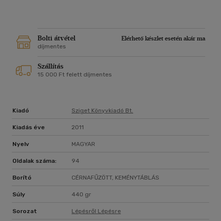
Bolti átvétel
Elérhető készlet esetén akár ma
díjmentes
Szállítás
15 000 Ft felett díjmentes
Kiadó
Sziget Könyvkiadó Bt.
Kiadás éve
2011
Nyelv
MAGYAR
Oldalak száma:
94
Borító
CÉRNAFŰZÖTT, KEMÉNYTÁBLÁS
Súly
440 gr
Sorozat
Lépésről Lépésre