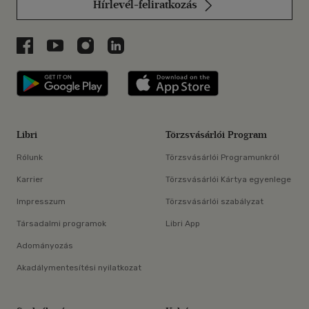
Hírlevél-feliratkozás
Libri a Facebookon
Libri a Youtube-on
Libri az Instagramon
Libri a LinkedInen
Libri applikáció Szerezd meg: Google P
Libri applikáció 
Libri
Törzsvásárlói Program
Rólunk
Törzsvásárlói Programunkról
Karrier
Törzsvásárlói Kártya egyenlege
Impresszum
Törzsvásárlói szabályzat
Társadalmi programok
Libri App
Adományozás
Akadálymentesítési nyilatkozat