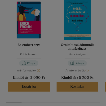
Az emberi szív
Örökölt családminták
munkafüzet
Erich Fromm
Mark Wolynn
Könyv
Könyv
Árinformációk
Árinformációk
Kiadói ár:
3 990 Ft
Kiadói ár:
6 290 Ft
Kosárba
Kosárba