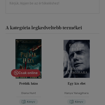
Kérjük, lépjen be az értékeléshez!
A kategória legkedveltebb termékei
Csak online
Prédák háza
Egy kis élet
Diana Hunt
Hanya Yanagihara
Könyv
Könyv