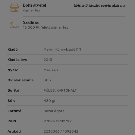
Bolti átvétel
Elérhető készlet esetén akár ma
díjmentes
Szállítás
15 000 Ft felett díjmentes
Kiadó
Maxim Könyvkiadó Kft
Kiadás éve
2013
Nyelv
MAGYAR
Oldalak száma:
383
Borító
FÜLES, KARTONÁLT
Súly
430 gr
Fordító
Bozai Ágota
ISBN
9789632612799
Árukód
2238366 / 1092842