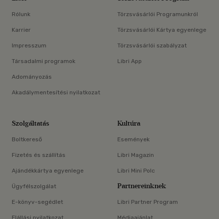
Rólunk
Törzsvásárlói Programunkról
Karrier
Törzsvásárlói Kártya egyenlege
Impresszum
Törzsvásárlói szabályzat
Társadalmi programok
Libri App
Adományozás
Akadálymentesítési nyilatkozat
Szolgáltatás
Kultúra
Boltkereső
Események
Fizetés és szállítás
Libri Magazin
Ajándékkártya egyenlege
Libri Mini Polc
Partnereinknek
Ügyfélszolgálat
E-könyv-segédlet
Libri Partner Program
Elállási nyilatkozat
Médiaajánlat