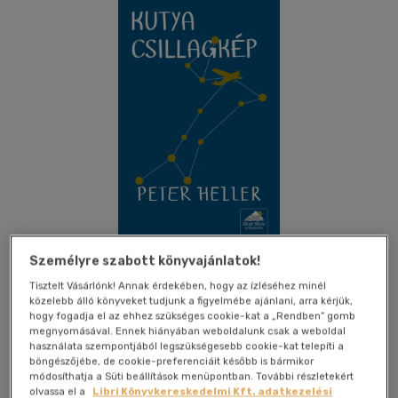
Személyre szabott könyvajánlatok!
Tisztelt Vásárlónk! Annak érdekében, hogy az ízléséhez minél
Kívánságlistához adom
Megosztom
közelebb álló könyveket tudjunk a figyelmébe ajánlani, arra kérjük,
hogy fogadja el az ehhez szükséges cookie-kat a „Rendben” gomb
megnyomásával. Ennek hiányában weboldalunk csak a weboldal
(1 vélemény)
használata szempontjából legszükségesebb cookie-kat telepíti a
Maxim Könyvkiadó Kft
|
2013
|
magyar nyelvű
|
füles,
böngészőjébe, de cookie-preferenciáit később is bármikor
módosíthatja a Süti beállítások menüpontban. További részletekért
kartonált
|
383 oldal
olvassa el a
Libri Könyvkereskedelmi Kft. adatkezelési