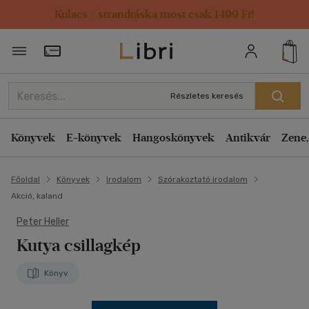
Kulacs / strandtáska most csak 1499 Ft!
Törzsvásárlói Kártya adatai
Részletes keresés
Könyvek
E-könyvek
Hangoskönyvek
Antikvár
Zene,
Főoldal
Könyvek
Irodalom
Szórakoztató irodalom
Akció, kaland
Peter Heller
Kutya csillagkép
Könyv