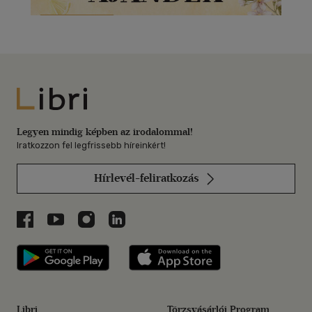
Libri
Legyen mindig képben az irodalommal!
Iratkozzon fel legfrissebb híreinkért!
Hírlevél-feliratkozás
Libri a Facebookon
Libri a Youtube-on
Libri az Instagramon
Libri a LinkedInen
Libri applikáció Szerezd meg: Google P
Libri applikáció 
Libri
Törzsvásárlói Program