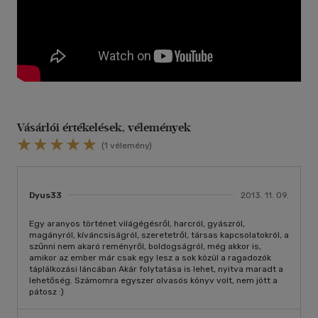
Vásárlói értékelések, vélemények
(1 vélemény)
Dyus33
2013. 11. 09.
Egy aranyos történet világégésről, harcról, gyászról,
magányról, kíváncsiságról, szeretetről, társas kapcsolatokról, a
szűnni nem akaró reményről, boldogságról, még akkor is,
amikor az ember már csak egy lesz a sok közül a ragadozók
táplálkozási láncában Akár folytatása is lehet, nyitva maradt a
lehetőség. Számomra egyszer olvasós könyv volt, nem jött a
pátosz :)