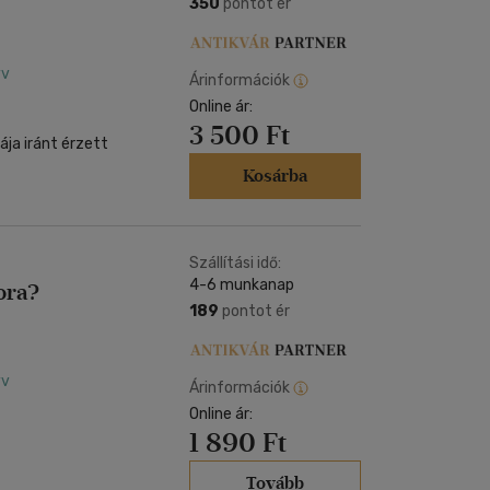
350
pontot ér
yv
Árinformációk
Online ár:
3 500 Ft
ja iránt érzett
Kosárba
Szállítási idő:
4-6 munkanap
ora?
189
pontot ér
yv
Árinformációk
Online ár:
1 890 Ft
Tovább