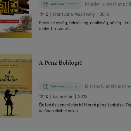
hibátlan, olvasatlan pél
Antikvár partner
0
| Frontvonal Alapítvány | 2012
Becsületesség, felelősség, önállóság, hűség - í
melyet a szerző...
A Pénz Boldogít!
jó állapotú antikvár kön
Antikvár partner
0
| Ismeretlen | 2012
Életed és generációs háttered pénz tanításai Té
valóban elvihetnek a...