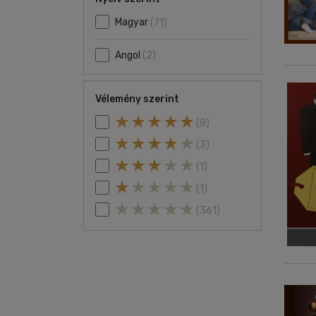
Magyar
(71)
Angol
(2)
Vélemény szerint
(8)
(3)
(1)
(1)
(361)