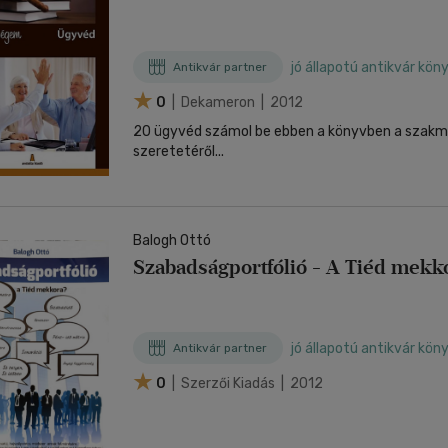
jó állapotú antikvár kön
Antikvár partner
0
| Dekameron | 2012
20 ügyvéd számol be ebben a könyvben a szakmá
szeretetéről...
Balogh Ottó
Szabadságportfólió - A Tiéd mekk
jó állapotú antikvár kön
Antikvár partner
0
| Szerzői Kiadás | 2012