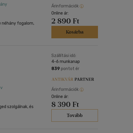
dány
Árinformációk
Online ár:
2 890 Ft
me néhány fogalom,
Kosárba
Szállítási idő:
4-6 munkanap
839
pontot ér
yv
Árinformációk
Online ár:
8 390 Ft
ged szolgálnak, és
Tovább