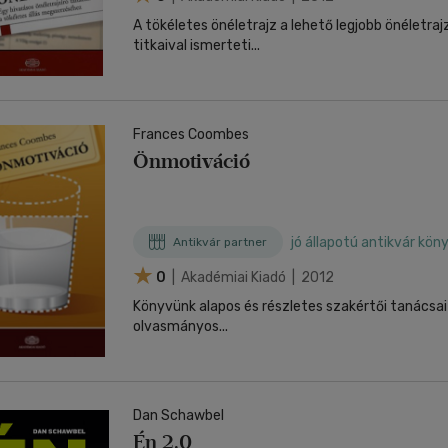
A tökéletes önéletrajz a lehető legjobb önéletraj
titkaival ismerteti...
Frances Coombes
Önmotiváció
jó állapotú antikvár kön
Antikvár partner
0
| Akadémiai Kiadó | 2012
Könyvünk alapos és részletes szakértői tanácsai 
olvasmányos...
Dan Schawbel
Én 2.0