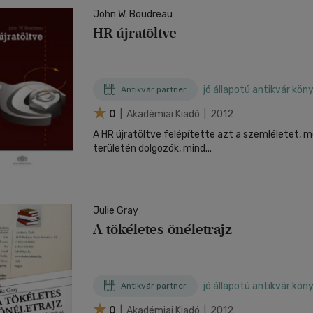
John W. Boudreau
HR újratöltve
jó állapotú antikvár kön
Antikvár partner
0
| Akadémiai Kiadó | 2012
A HR újratöltve felépítette azt a szemléletet, m
területén dolgozók, mind...
Julie Gray
A tökéletes önéletrajz
jó állapotú antikvár kön
Antikvár partner
0
| Akadémiai Kiadó | 2012