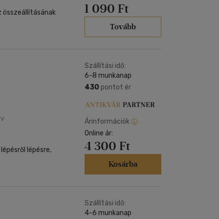
1 090 Ft
z összeállításának
Tovább
Szállítási idő:
6-8 munkanap
430
pontot ér
yv
Árinformációk
Online ár:
4 300 Ft
lépésről lépésre,
Kosárba
Szállítási idő:
4-6 munkanap