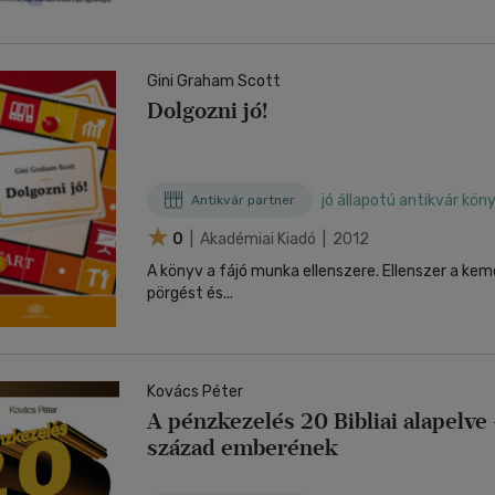
Gini Graham Scott
Dolgozni jó!
jó állapotú antikvár kön
Antikvár partner
0
| Akadémiai Kiadó | 2012
A könyv a fájó munka ellenszere. Ellenszer a ke
pörgést és...
Kovács Péter
A pénzkezelés 20 Bibliai alapelve 
század emberének