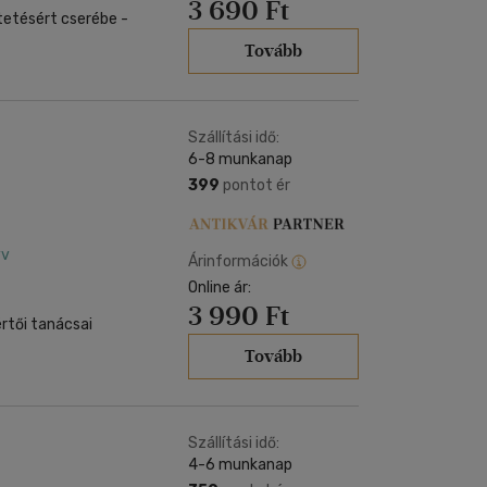
3 690 Ft
tetésért cserébe -
Tovább
Szállítási idő:
6-8 munkanap
399
pontot ér
yv
Árinformációk
Online ár:
3 990 Ft
értői tanácsai
Tovább
Szállítási idő:
4-6 munkanap