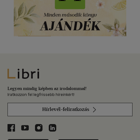
Libri
Legyen mindig képben az irodalommal!
Iratkozzon fel legfrissebb híreinkért!
Hírlevél-feliratkozás
Libri a Facebookon
Libri a Youtube-on
Libri az Instagramon
Libri a LinkedInen