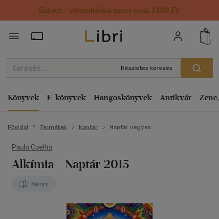
Kulacs / strandtáska most csak 1499 Ft!
Törzsvásárlói Kártya adatai
Részletes keresés
Könyvek
E-könyvek
Hangoskönyvek
Antikvár
Zene,
Főoldal
Termékek
Naptár
Naptár vegyes
Paulo Coelho
Alkímia - Naptár 2015
Könyv