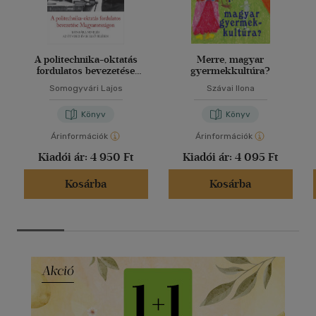
A politechnika-oktatás
Merre, magyar
fordulatos bevezetése
gyermekkultúra?
Magyarországon
Somogyvári Lajos
Szávai Ilona
Könyv
Könyv
Árinformációk
Árinformációk
Kiadói ár:
4 950 Ft
Kiadói ár:
4 095 Ft
Kosárba
Kosárba