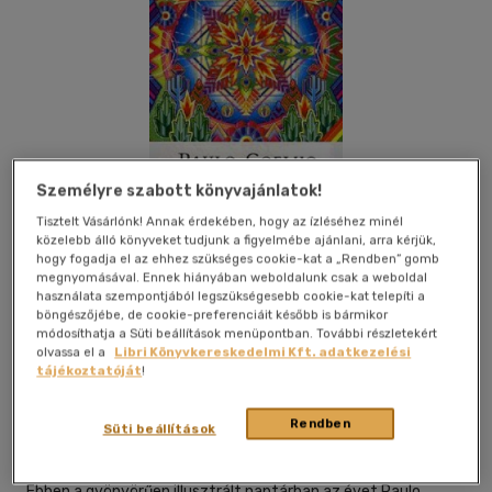
Személyre szabott könyvajánlatok!
Tisztelt Vásárlónk! Annak érdekében, hogy az ízléséhez minél
közelebb álló könyveket tudjunk a figyelmébe ajánlani, arra kérjük,
hogy fogadja el az ehhez szükséges cookie-kat a „Rendben” gomb
megnyomásával. Ennek hiányában weboldalunk csak a weboldal
használata szempontjából legszükségesebb cookie-kat telepíti a
böngészőjébe, de cookie-preferenciáit később is bármikor
módosíthatja a Süti beállítások menüpontban. További részletekért
Kívánságlistához adom
Megosztom
olvassa el a
Libri Könyvkereskedelmi Kft. adatkezelési
tájékoztatóját
!
Alexandra Kiadó
|
2014
|
magyar nyelvű
|
puhatáblás,
Rendben
Süti beállítások
ragasztókötött
|
264 oldal
Ebben a gyönyörűen illusztrált naptárban az évet Paulo