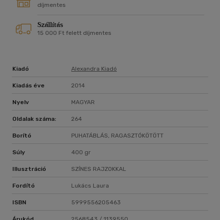
díjmentes
Szállítás
15 000 Ft felett díjmentes
Kiadó
Alexandra Kiadó
Kiadás éve
2014
Nyelv
MAGYAR
Oldalak száma:
264
Borító
PUHATÁBLÁS, RAGASZTÓKÖTÖTT
Súly
400 gr
Illusztráció
SZÍNES RAJZOKKAL
Fordító
Lukács Laura
ISBN
5999556205463
Árukód
2568543 / 1139550