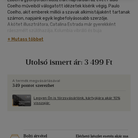
Coelho műveiből válogatott idézetek kísérik végig. Paulo
Coelho, akit emberek milliói a szavak alkimistájaként tartanak
számon, napjaink egyik legbefolyásosabb szerzője.
A kötet illusztrátora, Catalina Estrada már gyerekként
ráeszmélt szülőhazája, Kolumbia vibráló és buja
természetére. Munkáiban, erőteljes színhasználatában ma is
+ Mutass többet
jelen van ugyanez a csodával teli rajongás.
Utolsó ismert ár:
3 499 Ft
A termék megvásárlásával
349 pontot szerezhet
Legyen Ön is törzsvásárlónk, kártyájára akár 10%
visszajár.
Bolti átvétel
Elérhető készlet esetén akár ma