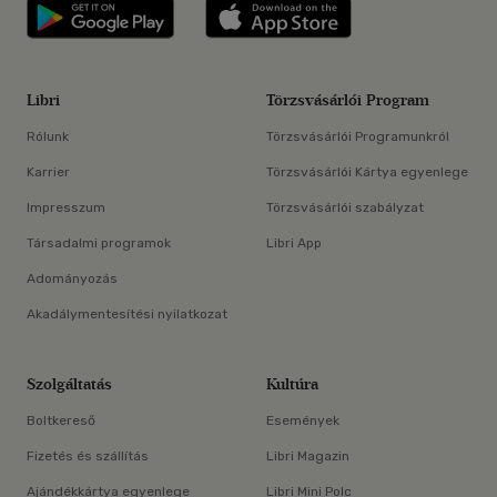
Libri applikáció Szerezd meg: Google P
Libri applikáció 
Libri
Törzsvásárlói Program
Rólunk
Törzsvásárlói Programunkról
Karrier
Törzsvásárlói Kártya egyenlege
Impresszum
Törzsvásárlói szabályzat
Társadalmi programok
Libri App
Adományozás
Akadálymentesítési nyilatkozat
Szolgáltatás
Kultúra
Boltkereső
Események
Fizetés és szállítás
Libri Magazin
Ajándékkártya egyenlege
Libri Mini Polc