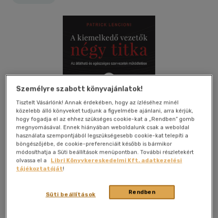
Személyre szabott könyvajánlatok!
Tisztelt Vásárlónk! Annak érdekében, hogy az ízléséhez minél
közelebb álló könyveket tudjunk a figyelmébe ajánlani, arra kérjük,
hogy fogadja el az ehhez szükséges cookie-kat a „Rendben” gomb
megnyomásával. Ennek hiányában weboldalunk csak a weboldal
használata szempontjából legszükségesebb cookie-kat telepíti a
böngészőjébe, de cookie-preferenciáit később is bármikor
módosíthatja a Süti beállítások menüpontban. További részletekért
olvassa el a
Libri Könyvkereskedelmi Kft. adatkezelési
tájékoztatóját
!
Kívánságlistához adom
Megosztom
Rendben
Süti beállítások
Booklab
|
2025
|
magyar nyelvű
|
keménytábla, védőborító
|