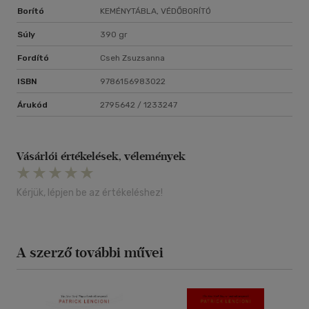
Borító
KEMÉNYTÁBLA, VÉDŐBORÍTÓ
Súly
390 gr
Fordító
Cseh Zsuzsanna
ISBN
9786156983022
Árukód
2795642 / 1233247
Vásárlói értékelések, vélemények
Kérjük, lépjen be az értékeléshez!
A szerző további művei