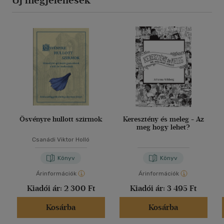
Új megjelenések
Ösvényre hullott szirmok
Keresztény és meleg - Az
meg hogy lehet?
Csanádi Viktor Holló
Könyv
Könyv
Árinformációk
Árinformációk
Kiadói ár:
2 300 Ft
Kiadói ár:
3 495 Ft
Kosárba
Kosárba