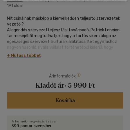
191 oldal
Mit csinálnak másképp a kiemelkedően teljesítő szervezetek
vezetői?
A legendás szervezetfejlesztési tanácsadó, Patrick Lencioni
tanmeséjéből megtudhatjuk, hogy a tartós siker záloga az
egészséges szervezeti kultúra kialakítása. Két egymáshoz
nagyon hasonló, rivális vállalat történetéből kiderül, hogy
vezetőként az elsődleges feladatunk az egyértelműség és
+ Mutass többet
átláthatóság megteremtése, és az őszinte kommunikáción
alapuló csapatmunka elősegítése. Mindössze négy
alapszabályt kell folyamatosan szem előtt tartanunk a
Árinformációk
mindennapi működés során, és felbecsülhetetlen
versenyelőnyre tehetünk szert
Kiadói ár:
5 990 Ft
"Két adottság közös minden eredményes szervezetben:
intelligensek és egészségesek. Egy vállalkozás akkor
tekinthető intelligensnek, ha briliáns stratégiát, hatékony
Kosárba
marketingtervet, piacképes termékeket és erős pénzügyi
modelleket dolgoz ki. Az egészséges szervezet mentes a
belső hatalmi harcoktól és a zűrzavartól, emiatt magasabb
A termék megvásárlásával
szintű morál, kisebb fluktuáció és nagyobb hatékonyság
599 pontot szerezhet
jellemzi."