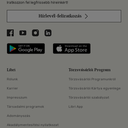
Iratkozzon fel legfrissebb híreinkért!
Hírlevél-feliratkozás
Libri a Facebookon
Libri a Youtube-on
Libri az Instagramon
Libri a LinkedInen
Libri applikáció Szerezd meg: Google P
Libri applikáció 
Libri
Törzsvásárlói Program
Rólunk
Törzsvásárlói Programunkról
Karrier
Törzsvásárlói Kártya egyenlege
Impresszum
Törzsvásárlói szabályzat
Társadalmi programok
Libri App
Adományozás
Akadálymentesítési nyilatkozat