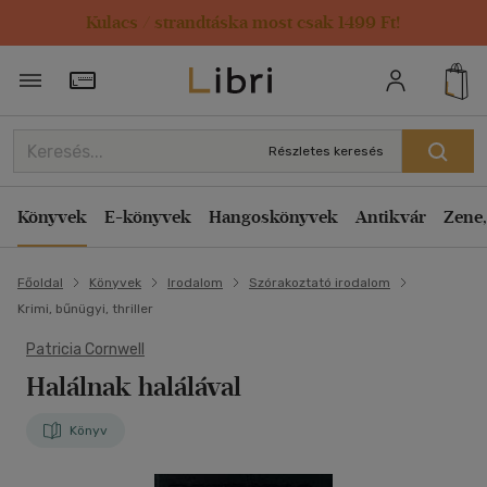
Kulacs / strandtáska most csak 1499 Ft!
Törzsvásárlói Kártya adatai
Részletes keresés
Könyvek
E-könyvek
Hangoskönyvek
Antikvár
Zene,
Főoldal
Könyvek
Irodalom
Szórakoztató irodalom
Krimi, bűnügyi, thriller
Patricia Cornwell
Halálnak halálával
Könyv