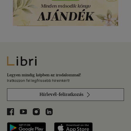
Libri
Legyen mindig képben az irodalommal!
Iratkozzon fel legfrissebb híreinkért!
Hírlevél-feliratkozás
Libri a Facebookon
Libri a Youtube-on
Libri az Instagramon
Libri a LinkedInen
Libri applikáció Szerezd meg: Google P
Libri applikáció 