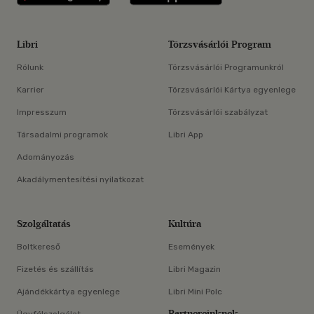
Libri
Törzsvásárlói Program
Rólunk
Törzsvásárlói Programunkról
Karrier
Törzsvásárlói Kártya egyenlege
Impresszum
Törzsvásárlói szabályzat
Társadalmi programok
Libri App
Adományozás
Akadálymentesítési nyilatkozat
Szolgáltatás
Kultúra
Boltkereső
Események
Fizetés és szállítás
Libri Magazin
Ajándékkártya egyenlege
Libri Mini Polc
Partnereinknek