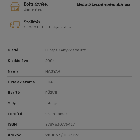
Bolti átvétel
Elérhető készlet esetén akár ma
díjmentes
Szállítás
15 000 Ft felett díjmentes
Kiadó
Európa Könyvkiadó Kft.
Kiadás éve
2004
Nyelv
MAGYAR
Oldalak száma:
504
Borító
FŰZVE
Súly
340 gr
Fordító
Uram Tamás
ISBN
9789630775427
Árukód
2151857 / 1033197