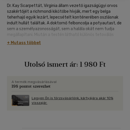
Dr. Kay Scarpettát, Virginia állam vezető igazságügyi orvos
szakértőjét a richmondi kikötőbe hívják, mert egy belga
teherhajó egyik lezárt, lepecsételt konténerében oszlásnak
indult hullát találtak. A doktornő felboncolja a potyautast, de
sem a személyazonosságát, sem a halála okát nem tudja
megállapítani. Miután a testén látható különös tetoválás
miatt kapcsolatba lép az Interpollal, Pete Marino
+ Mutass többet
rendőrkapitánnyal együtt az Interpol lyoni központjába hívják,
hogy megdöbbentő információkat közöljenek velük.
Scarpetta ezután egy párizsi boncteremben újabb szigorúan
Utolsó ismert ár:
1 980 Ft
titkos és hajmeresztő értesüléseket szerez. Munkahelyén
mindeközben érthetetlen dolgok történnek: személyes
tárgyak és gyógyszerek tűnnek el, az interneten visszaélnek
a nevével, titkárnőjét követik. Marino kapitányra is rossz idők
A termék megvásárlásával
198 pontot szerezhet
járnak; őt meghatározatlan időre felfüggeszti állásából új
főnöke, Lucy pedig módfelett veszélyes akcióban vesz részt
Floridában. Sem Scarpetta doktornő, sem a hozzá közel állók
Legyen Ön is törzsvásárlónk, kártyájára akár 10%
visszajár.
nincsenek biztonságban, mert minden eddiginél különösebb
gyilkos jár a nyomukban. „Scarpetta olyan, mint Sherlock
Holmes: nem a nyers erőt, hanem az eszét használja a gyilkos
leleplezéséhez." AMANDA CRAIG