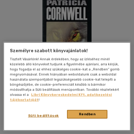
Személyre szabott könyvajánlatok!
Tisztelt Vásárlónk! Annak érdekében, hogy az ízléséhez minél
közelebb álló könyveket tudjunk a figyelmébe ajánlani, arra kérjük,
hogy fogadja el az ehhez szükséges cookie-kat a „Rendben” gomb
megnyomásával. Ennek hiányában weboldalunk csak a weboldal
használata szempontjából legszükségesebb cookie-kat telepíti a
böngészőjébe, de cookie-preferenciáit később is bármikor
módosíthatja a Süti beállítások menüpontban. További részletekért
olvassa el a
Libri Könyvkereskedelmi Kft. adatkezelési
Kívánságlistához adom
Megosztom
tájékoztatóját
!
Rendben
Süti beállítások
Európa Könyvkiadó Kft.
|
2004
|
magyar nyelvű
|
fűzve
|
504
oldal