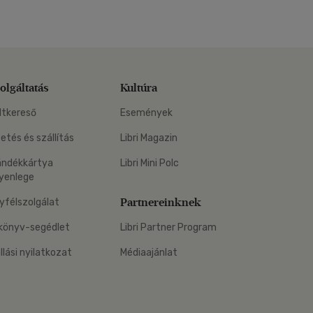
olgáltatás
Kultúra
ltkereső
Események
zetés és szállítás
Libri Magazin
ándékkártya
Libri Mini Polc
yenlege
Partnereinknek
yfélszolgálat
könyv-segédlet
Libri Partner Program
állási nyilatkozat
Médiaajánlat