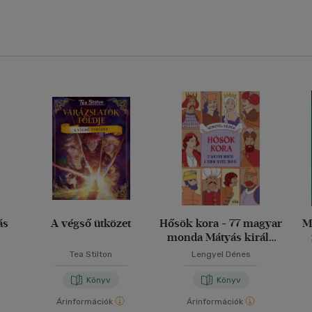
ás
A végső ütközet
Hősök kora - 77 magyar
M
monda Mátyás király
korától 1848-ig
Tea Stilton
Lengyel Dénes
Könyv
Könyv
Árinformációk
Árinformációk