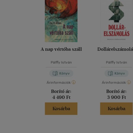
A nap vértóba száll
Dollárelszámol
Pálffy István
Pálffy István
Könyv
Könyv
Árinformációk
Árinformációk
Borító ár:
Borító ár:
4 490 Ft
3 900 Ft
Kosárba
Kosárba