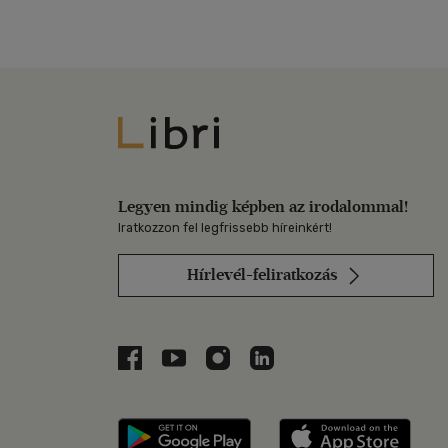
Libri
Legyen mindig képben az irodalommal!
Iratkozzon fel legfrissebb híreinkért!
Hírlevél-feliratkozás
Libri a Facebookon
Libri a Youtube-on
Libri az Instagramon
Libri a LinkedInen
Libri applikáció Szerezd m
Libri