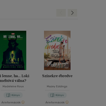
Hátra
Előre
i lenne, ha... Loki
Színekre ébredve
Nightmore - 
méltóvá válna?
legvérfagyaszt
Madeleine Roux
Mazey Eddings
Vanessa Wa
Könyv
Könyv
Kön
Árinformációk
Árinformációk
Árinformáci