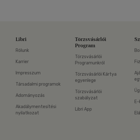
Libri
Törzsvásárlói
Sz
Program
Rólunk
Bo
Törzsvásárlói
Karrier
Fi
Programunkról
Impresszum
Aj
Törzsvásárlói Kártya
eg
egyenlege
Társadalmi programok
Üg
Törzsvásárlói
Adományozás
szabályzat
E-
Akadálymentesítési
Libri App
nyilatkozat
El
eg: Google Play
 applikáció Letölthető az App Store-ból