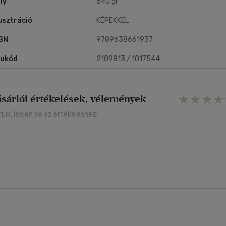
ly
540 gr
lusztráció
KÉPEKKEL
BN
9789638661937
rukód
2109813 / 1017544
ásárlói értékelések, vélemények
rjük, lépjen be az értékeléshez!