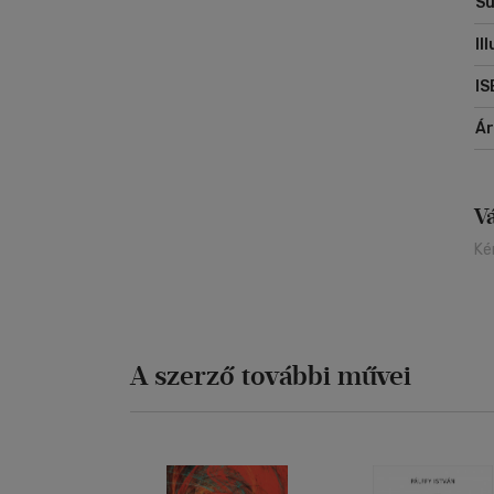
Sú
Il
IS
Á
V
Ké
A szerző további művei