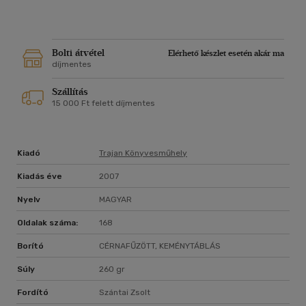
Bolti átvétel
Elérhető készlet esetén akár ma
díjmentes
Szállítás
15 000 Ft felett díjmentes
Kiadó
Trajan Könyvesműhely
Kiadás éve
2007
Nyelv
MAGYAR
Oldalak száma:
168
Borító
CÉRNAFŰZÖTT, KEMÉNYTÁBLÁS
Súly
260 gr
Fordító
Szántai Zsolt