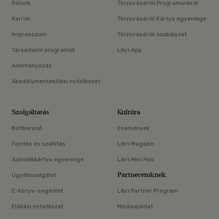
Rólunk
Törzsvásárlói Programunkról
Karrier
Törzsvásárlói Kártya egyenlege
Impresszum
Törzsvásárlói szabályzat
Társadalmi programok
Libri App
Adományozás
Akadálymentesítési nyilatkozat
Szolgáltatás
Kultúra
Boltkereső
Események
Fizetés és szállítás
Libri Magazin
Ajándékkártya egyenlege
Libri Mini Polc
Partnereinknek
Ügyfélszolgálat
E-könyv-segédlet
Libri Partner Program
Elállási nyilatkozat
Médiaajánlat