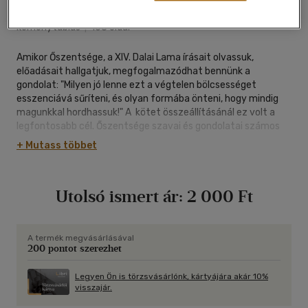
Trajan Könyvesműhely
|
2007
|
magyar nyelvű
|
cérnafűzött,
keménytáblás
|
168 oldal
Amikor Őszentsége, a XIV. Dalai Lama írásait olvassuk,
előadásait hallgatjuk, megfogalmazódhat bennünk a
gondolat: "Milyen jó lenne ezt a végtelen bölcsességet
esszenciává sűríteni, és olyan formába önteni, hogy mindig
magunkkal hordhassuk!" A kötet összeállításánál ez volt a
legfontosabb cél. Őszentsége szavai és gondolatai számos
élethelyzetben segítséget nyújthatnak. Igaz, Ő sem kínál
+ Mutass többet
minden problémára közvetlenül és azonnal ható ellenszert,
viszont olyan megvilágításba helyezi a vallással, az élettel, a
halállal, a szenvedéssel, a boldogsággal kapcsolatos
Utolsó ismert ár:
2 000 Ft
kérdéseket, hogy segítségével mi magunk is képesek lehetünk
megtalálni a válaszokat.
A termék megvásárlásával
200 pontot szerezhet
Legyen Ön is törzsvásárlónk, kártyájára akár 10%
visszajár.