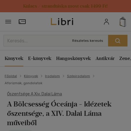
Kulacs / strandtáska most csak 1499 Ft!
Törzsvásárlói Kártya adatai
Részletes keresés
Könyvek
E-könyvek
Hangoskönyvek
Antikvár
Zene,
Főoldal
Könyvek
Irodalom
Szépirodalom
Aforizmák, gondolatok
Őszentsége A Xiv. Dalai Láma
A Bölcsesség Óceánja
- Idézetek
őszentsége, a XIV. Dalai Láma
műveiből