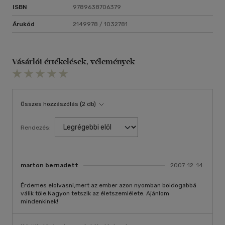
ISBN
9789638706379
Árukód
2149978 / 1032781
Vásárlói értékelések, vélemények
Összes hozzászólás (2 db)
Rendezés:
marton bernadett
2007. 12. 14.
Érdemes elolvasni,mert az ember azon nyomban boldogabbá
válik tőle.Nagyon tetszik az életszemlélete. Ajánlom
mindenkinek!