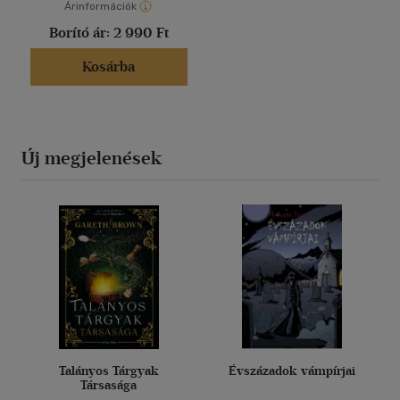
Árinformációk
Borító ár:
2 990 Ft
Kosárba
Új megjelenések
Talányos Tárgyak
Évszázadok vámpírjai
Társasága