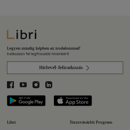
Libri
Legyen mindig képben az irodalommal!
Iratkozzon fel legfrissebb híreinkért!
Hírlevél-feliratkozás
Libri a Facebookon
Libri a Youtube-on
Libri az Instagramon
Libri a LinkedInen
Libri applikáció Szerezd meg: Google P
Libri applikáció 
Libri
Törzsvásárlói Program