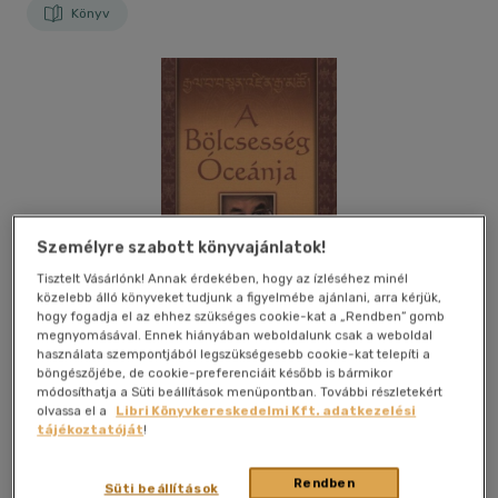
Könyv
Személyre szabott könyvajánlatok!
Tisztelt Vásárlónk! Annak érdekében, hogy az ízléséhez minél
közelebb álló könyveket tudjunk a figyelmébe ajánlani, arra kérjük,
hogy fogadja el az ehhez szükséges cookie-kat a „Rendben” gomb
megnyomásával. Ennek hiányában weboldalunk csak a weboldal
használata szempontjából legszükségesebb cookie-kat telepíti a
böngészőjébe, de cookie-preferenciáit később is bármikor
módosíthatja a Süti beállítások menüpontban. További részletekért
olvassa el a
Libri Könyvkereskedelmi Kft. adatkezelési
tájékoztatóját
!
Kívánságlistához adom
Megosztom
Rendben
Süti beállítások