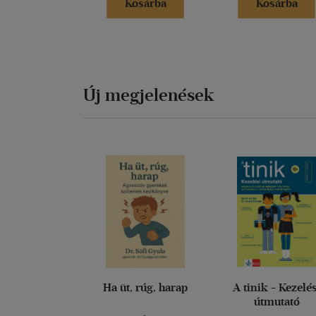
Kosárba
Kosárba
Új megjelenések
Ha üt, rúg, harap
A tinik - Kezelé
útmutató