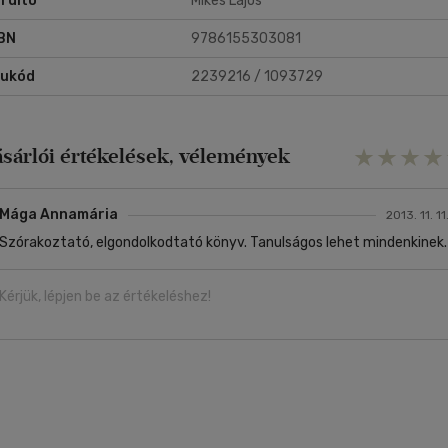
rdító
Mikes Lajos
BN
9786155303081
rukód
2239216 / 1093729
ásárlói értékelések, vélemények
Mága Annamária
2013. 11. 11
Szórakoztató, elgondolkodtató könyv. Tanulságos lehet mindenkinek.
Kérjük, lépjen be az értékeléshez!