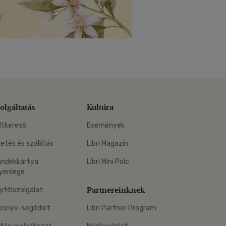
olgáltatás
Kultúra
ltkereső
Események
zetés és szállítás
Libri Magazin
ándékkártya
Libri Mini Polc
yenlege
Partnereinknek
yfélszolgálat
könyv-segédlet
Libri Partner Program