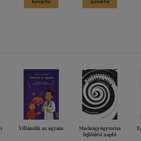
Kosárba
Kosárba
si
Villámlik az agyam
Mackógyógytorna
E
fejlődési napló