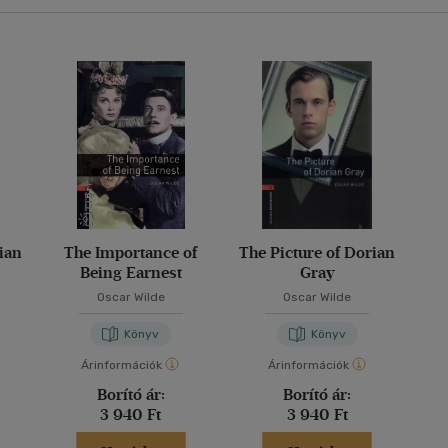
rian
The Importance of
The Picture of Dorian
Being Earnest
Gray
Oscar Wilde
Oscar Wilde
Könyv
Könyv
Árinformációk
Árinformációk
Borító ár:
Borító ár:
3 940 Ft
3 940 Ft