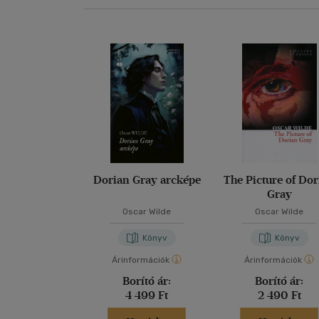
Dorian Gray arcképe
The Picture of Do
Gray
Oscar Wilde
Oscar Wilde
Könyv
Könyv
Árinformációk
Árinformációk
Borító ár:
Borító ár:
4 499 Ft
2 490 Ft