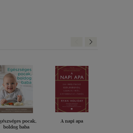
Hátra
Előre
gészséges pocak,
A napi apa
Gyermekm
boldog baba
kézikönyv s