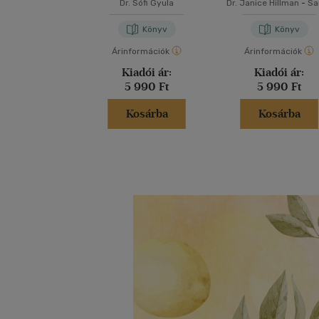
Dr. Sófi Gyula
Dr. Janice Hillman
-
Sa
Jordan
Könyv
Könyv
Árinformációk
Árinformációk
Kiadói ár:
Kiadói ár:
5 990 Ft
5 990 Ft
Kosárba
Kosárba