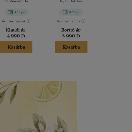
Dr. Vincent Ho
Ryan Holiday
Dr. Goschler 
Horváth Klára
-
Dr
Könyv
Könyv
Kön
Árinformációk
Árinformációk
Árinformáci
Kiadói ár:
Borító ár:
Borító 
4 990 Ft
5 990 Ft
6 990 
Kosárba
Kosárba
Kosár