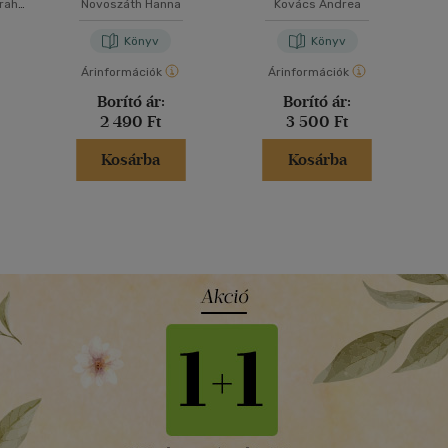
rah
Novoszáth Hanna
Kovács Andrea
Könyv
Könyv
Árinformációk
Árinformációk
Borító ár:
Borító ár:
2 490 Ft
3 500 Ft
Kosárba
Kosárba