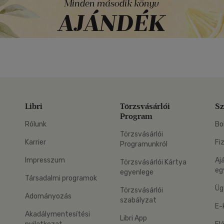
Libri
Törzsvásárlói
Sz
Program
Rólunk
Bo
Törzsvásárlói
Karrier
Fi
Programunkról
Impresszum
Aj
Törzsvásárlói Kártya
eg
egyenlege
Társadalmi programok
Üg
Törzsvásárlói
Adományozás
szabályzat
E-
Akadálymentesítési
Libri App