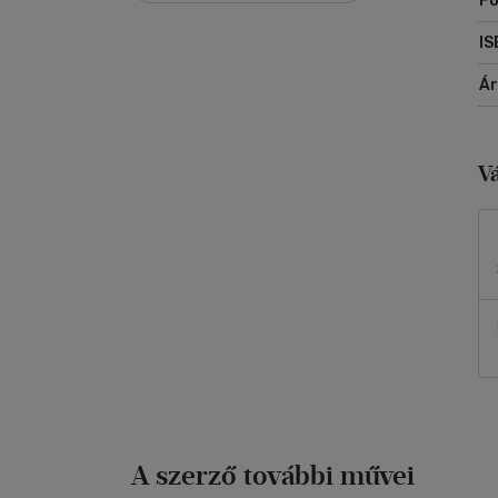
Fo
IS
Á
V
A szerző további művei