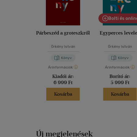
Bolti és onlin
Párbeszéd a groteszkről
Egyperces level
Örkény István
Örkény István
Könyv
Könyv
Árinformációk
Árinformációk
Kiadói ár:
Borító ár:
6 999 Ft
5 999 Ft
Kosárba
Kosárba
Új megjelenések