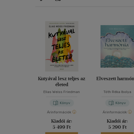
Kutyával lesz teljes az
Elveszett harmón
életed
Elias Weiss Friedman
Tóth Réka Ibolya
Könyv
Könyv
Árinformációk
Árinformációk
Kiadói ár:
Kiadói ár:
5 499 Ft
5 290 Ft