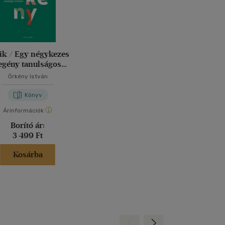
ik / Egy négykezes
egény tanulságos
története
Örkény István
Könyv
Árinformációk
Borító ár:
3 499 Ft
Kosárba
Hátra
Előre