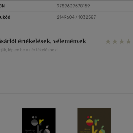
BN
9789639578159
rukód
2149604 / 1032587
ásárlói értékelések, vélemények
rjük, lépjen be az értékeléshez!