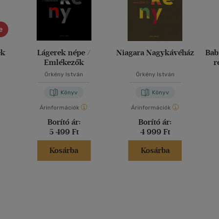
e
ek
Lágerek népe /
Niagara Nagykávéház
Bab
Emlékezők
r
Örkény István
Örkény István
Könyv
Könyv
Árinformációk
Árinformációk
Borító ár:
Borító ár:
5 499 Ft
4 999 Ft
Kosárba
Kosárba