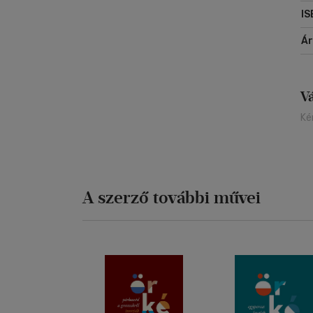
IS
Á
V
Ké
A szerző további művei