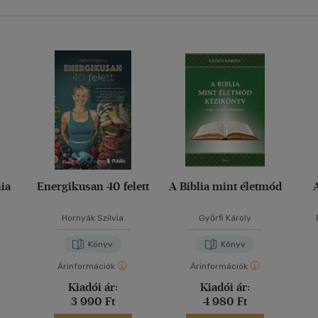
ia
Energikusan 40 felett
A Biblia mint életmód
Hornyák Szilvia
Győrfi Károly
Könyv
Könyv
Árinformációk
Árinformációk
Kiadói ár:
Kiadói ár:
3 990 Ft
4 980 Ft