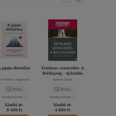
A japán életstílus
Értelmes szenvedés: A
Elakadva negyv
Boldogság - új kiadás
Erin Niimi Longhurst
Szendi Gábor
Gedő Ág
Könyv
Könyv
Kön
Árinformációk
Árinformációk
Árinformáci
Kiadói ár:
Kiadói ár:
Kiadói 
6 499 Ft
4 999 Ft
4 999 