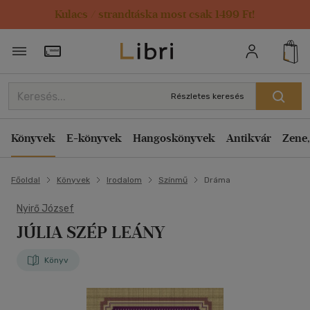
Kulacs / strandtáska most csak 1499 Ft!
Törzsvásárlói Kártya adatai
Részletes keresés
Könyvek
E-könyvek
Hangoskönyvek
Antikvár
Zene,
Főoldal
Könyvek
Irodalom
Színmű
Dráma
Nyirő József
JÚLIA SZÉP LEÁNY
Könyv