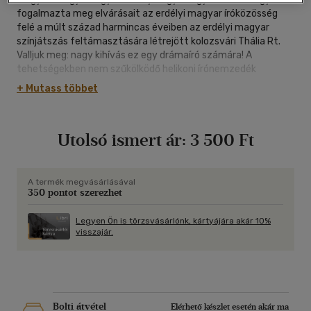
fogalmazta meg elvárásait az erdélyi magyar íróközösség
felé a múlt század harmincas éveiben az erdélyi magyar
színjátszás feltámasztására létrejött kolozsvári Thália Rt.
Valljuk meg: nagy kihívás ez egy drámaíró számára! A
tehetségekben nem szűkölködő helikoni írónemzedék
azonban fényesen kiállta a próbát: Tamási Áron, Hunyady
+ Mutass többet
Sándor, Bánffy Miklós, Kós Károly és más, jeles erdélyi szerzők
művei sorra sikert arattak mind az erdélyi, mind az
anyaországi színpadokon.
Utolsó ismert ár:
3 500 Ft
E sorba illeszkednek Nyirő József ekkortájt született
színművei. Életében bemutatott mindhárom drámája - Júlia
szép leány, Jézusfaragó ember és Az új haza - zajos sikert ért
A termék megvásárlásával
350 pontot szerezhet
el, utóbbi kettő a Nemzeti Színház színpadán is. Nyirő drámái
az életmű szerves részét képezik, hiszen ugyanannak a
hagyománynak a "kivirágzásai", amely remek prózai műveinek
Legyen Ön is törzsvásárlónk, kártyájára akár 10%
visszajár.
is fundamentumát képezik. E fundamentumot pedig a
székely népélet, a székely mentalitás, a hagyományok és
mítoszok alkotják. Drámaíróként azonban - s bizonyára nem
véletlenül - szenvedésekkel teli emigrációs éveiben jutott a
csúcsra A Megfeszített és A Próféta megírásával. Ezek
bemutatása mindmáig a magyar színházi szakma
Bolti átvétel
Elérhető készlet esetén akár ma