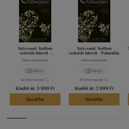
Szívcsend, Szélben
Szívcsend, Szélben
sodródó falevél -
sodródó falevél - Puhatábla
Keménytábla
Diana Gabaldon
Diana Gabaldon
Könyv
Könyv
Árinformációk
Árinformációk
Kiadói ár:
3 999 Ft
Kiadói ár:
2 999 Ft
Kosárba
Kosárba