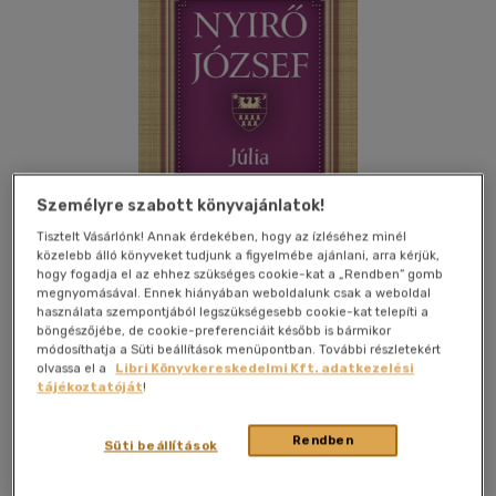
Személyre szabott könyvajánlatok!
Tisztelt Vásárlónk! Annak érdekében, hogy az ízléséhez minél
közelebb álló könyveket tudjunk a figyelmébe ajánlani, arra kérjük,
hogy fogadja el az ehhez szükséges cookie-kat a „Rendben” gomb
megnyomásával. Ennek hiányában weboldalunk csak a weboldal
használata szempontjából legszükségesebb cookie-kat telepíti a
böngészőjébe, de cookie-preferenciáit később is bármikor
Kívánságlistához adom
Megosztom
módosíthatja a Süti beállítások menüpontban. További részletekért
olvassa el a
Libri Könyvkereskedelmi Kft. adatkezelési
tájékoztatóját
!
Lazi Könyvkiadó Kft.
|
2013
|
magyar nyelvű
|
cérnafűzött,
Rendben
keménytáblás
|
416 oldal
Süti beállítások
"Legyen magyar, legyen erdélyi, legyen egyetemes!" - így