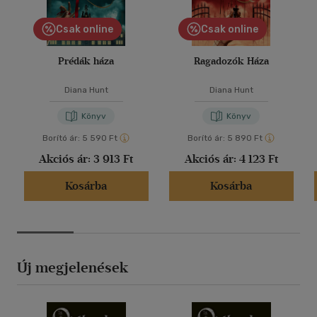
Csak online
Csak online
Prédák háza
Ragadozók Háza
Diana Hunt
Diana Hunt
Könyv
Könyv
Borító ár:
5 590 Ft
Borító ár:
5 890 Ft
Akciós ár:
3 913 Ft
Akciós ár:
4 123 Ft
Kosárba
Kosárba
Új megjelenések