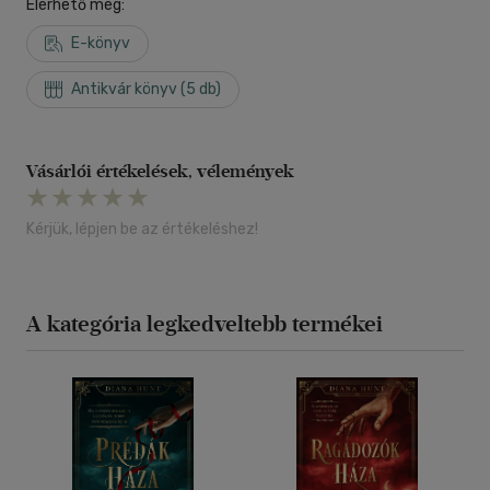
Elérhető még:
E-könyv
Antikvár könyv (5 db)
Vásárlói értékelések, vélemények
Kérjük, lépjen be az értékeléshez!
A kategória legkedveltebb termékei