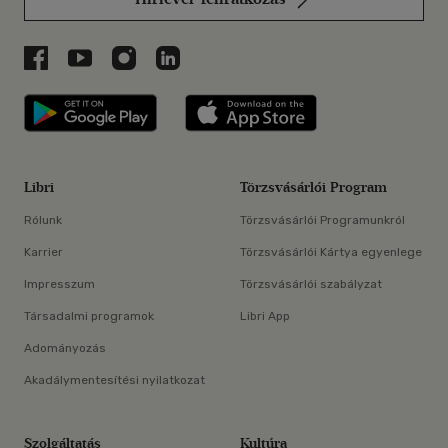
Libri a Facebookon
Libri a Youtube-on
Libri az Instagramon
Libri a LinkedInen
Libri applikáció Szerezd meg: Google P
Libri applikáció 
Libri
Törzsvásárlói Program
Rólunk
Törzsvásárlói Programunkról
Karrier
Törzsvásárlói Kártya egyenlege
Impresszum
Törzsvásárlói szabályzat
Társadalmi programok
Libri App
Adományozás
Akadálymentesítési nyilatkozat
Szolgáltatás
Kultúra