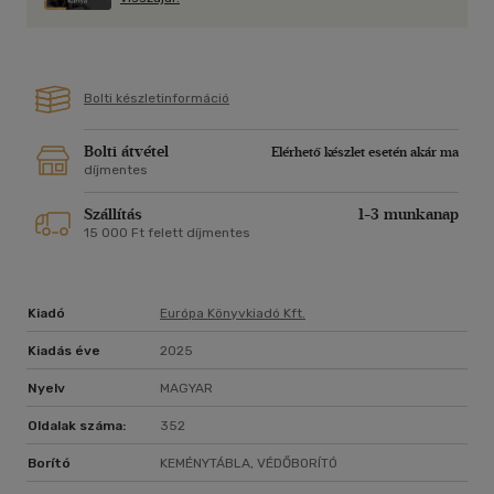
emlékirataiban elmesélt, a másik szerint egy szó sem igaz
belőle. Egy harmadik (mint mondja) megkérdezte Berliozt,
hogyan írhatott le ekkora valótlanságot, mire a komponista
nevetve azt válaszolta: "Túlságosan jó történet volt ahhoz,
Bolti készletinformáció
hogy lemondjak róla!"
Bolti átvétel
Elérhető készlet esetén akár ma
díjmentes
Szállítás
1-3 munkanap
15 000 Ft felett díjmentes
Kiadó
Európa Könyvkiadó Kft.
Kiadás éve
2025
Nyelv
MAGYAR
Oldalak száma:
352
Borító
KEMÉNYTÁBLA, VÉDŐBORÍTÓ