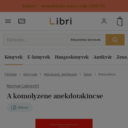
Kulacs / strandtáska most csak 1499 Ft!
Törzsvásárlói Kártya adatai
Részletes keresés
Könyvek
E-könyvek
Hangoskönyvek
Antikvár
Zene,
Főoldal
Könyvek
Művészet, építészet
Zene
Klasszikus
Norman Lebrecht
A komolyzene anekdotakincse
Könyv