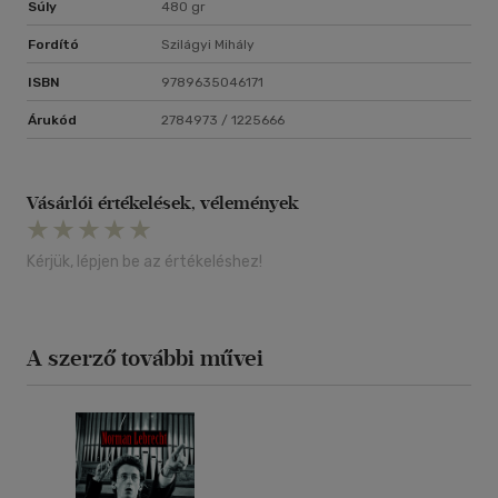
Súly
480 gr
Fordító
Szilágyi Mihály
ISBN
9789635046171
Árukód
2784973 / 1225666
Vásárlói értékelések, vélemények
Kérjük, lépjen be az értékeléshez!
A szerző további művei