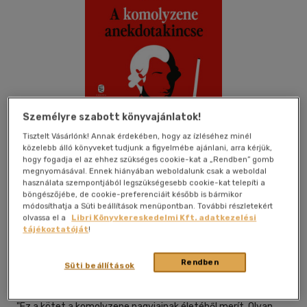
Személyre szabott könyvajánlatok!
Tisztelt Vásárlónk! Annak érdekében, hogy az ízléséhez minél
közelebb álló könyveket tudjunk a figyelmébe ajánlani, arra kérjük,
hogy fogadja el az ehhez szükséges cookie-kat a „Rendben” gomb
megnyomásával. Ennek hiányában weboldalunk csak a weboldal
használata szempontjából legszükségesebb cookie-kat telepíti a
böngészőjébe, de cookie-preferenciáit később is bármikor
módosíthatja a Süti beállítások menüpontban. További részletekért
Kívánságlistához adom
Megosztom
olvassa el a
Libri Könyvkereskedelmi Kft. adatkezelési
tájékoztatóját
!
Európa Könyvkiadó Kft.
|
2025
|
magyar nyelvű
Rendben
Süti beállítások
|
keménytábla, védőborító
|
352 oldal
"Ez a kötet a komolyzene nagyjainak életéből merít. Olyan