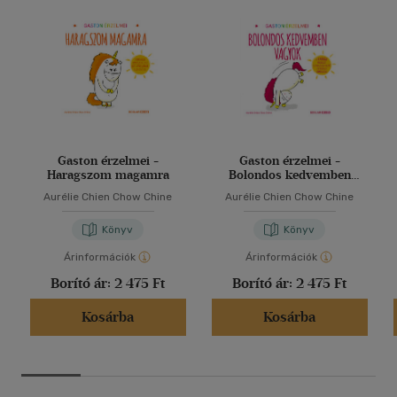
Gaston érzelmei -
Gaston érzelmei -
Haragszom magamra
Bolondos kedvemben
vagyok
Aurélie Chien Chow Chine
Aurélie Chien Chow Chine
Könyv
Könyv
Árinformációk
Árinformációk
Borító ár:
2 475 Ft
Borító ár:
2 475 Ft
Kosárba
Kosárba