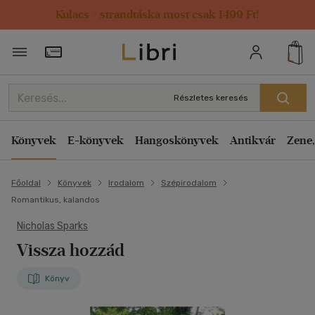
Kulacs / strandtáska most csak 1499 Ft!
Törzsvásárlói Kártya adatai
Részletes keresés
Könyvek
E-könyvek
Hangoskönyvek
Antikvár
Zene,
Főoldal
Könyvek
Irodalom
Szépirodalom
Romantikus, kalandos
Nicholas Sparks
Vissza hozzád
Könyv