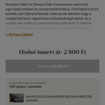
Amanda Collier és Dawson Cole tizenévesen szeretnek
egymásba mélyen és visszavonhatatlanul. A kettejük közötti
kötelék széttéphetetlennek tűnik annak ellenére, hogy a
családi hátterük végzetesen különbözik egymástól, és a
szüleik sem nézik jó szemmel a kapcsolatukat. A főiskola
előtti utolsó nyáron azonban előre nem látott, tragikus
események szakítják el őket egymástól, és terelik teljesen
+ Mutass többet
más irányba az életüket. Huszonöt évvel később Amanda és
Dawson visszatér szülővárosukba annak az embernek a
temetésére, aki fiatal korukban egyedüliként támogatta a
Utolsó ismert ár:
2 800 Ft
szerelmüket, és menedéket nyújtott nekik. Egyikük sem azt
az életet élte, amelyet elképzelt magának, és egyikük sem
tudta elfelejteni azt a szenvedélyes első szerelmet, amely
örökre megváltoztatta a sorsukat. Miközben Amanda és
Nem rendelhető
Dawson teljesítik öreg barátjuk végakaratát, minden, amit
eddig biztosnak hittek, kétségessé válik, arra kényszerítve
őket, hogy szembenézzenek fájdalmas emlékeikkel,
A termék megvásárlásával
újragondolják a döntéseiket, és az együtt töltött varázslatos
280 pontot szerezhet
hétvége után feltegyék a kérdést: újraírhatja-e a szerelem a
múltat? Nicholas Sparks (Menedék, Szerencsecsillag) legújabb
Legyen Ön is törzsvásárlónk, kártyájára akár 10%
regénye az életre szóló szerelem szépségéről és fájdalmáról
visszajár.
szól.