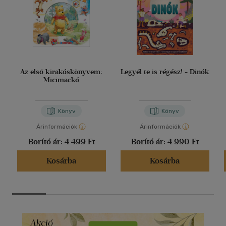
Az első kirakóskönyvem:
Legyél te is régész! - Dinók
Micimackó
Könyv
Könyv
Árinformációk
Árinformációk
Borító ár:
4 499 Ft
Borító ár:
4 990 Ft
Kosárba
Kosárba