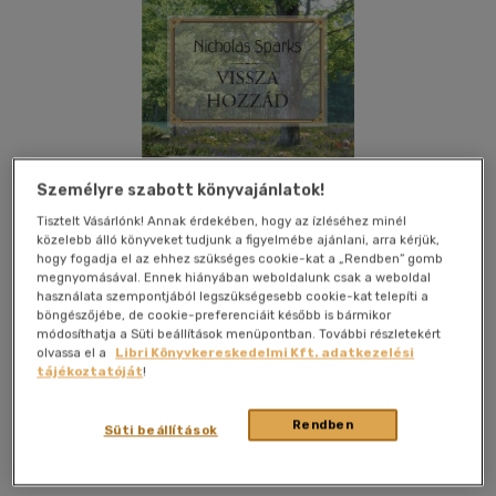
Személyre szabott könyvajánlatok!
Tisztelt Vásárlónk! Annak érdekében, hogy az ízléséhez minél
közelebb álló könyveket tudjunk a figyelmébe ajánlani, arra kérjük,
hogy fogadja el az ehhez szükséges cookie-kat a „Rendben” gomb
megnyomásával. Ennek hiányában weboldalunk csak a weboldal
használata szempontjából legszükségesebb cookie-kat telepíti a
böngészőjébe, de cookie-preferenciáit később is bármikor
módosíthatja a Süti beállítások menüpontban. További részletekért
olvassa el a
Libri Könyvkereskedelmi Kft. adatkezelési
Kívánságlistához adom
Megosztom
tájékoztatóját
!
Rendben
Süti beállítások
General Press Kiadó
|
2012
|
magyar nyelvű
|
cérnafűzött,
keménytáblás
|
312 oldal