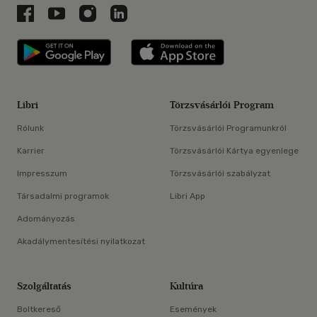
Libri a Facebookon
Libri a Youtube-on
Libri az Instagramon
Libri a LinkedInen
Libri applikáció Szerezd meg: Google P
Libri applikáció 
Libri
Törzsvásárlói Program
Rólunk
Törzsvásárlói Programunkról
Karrier
Törzsvásárlói Kártya egyenlege
Impresszum
Törzsvásárlói szabályzat
Társadalmi programok
Libri App
Adományozás
Akadálymentesítési nyilatkozat
Szolgáltatás
Kultúra
Boltkereső
Események