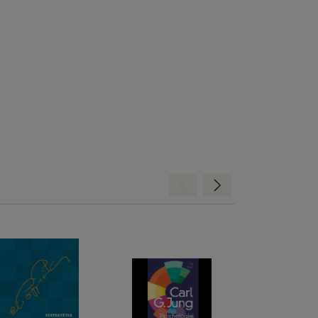
Hátra
Előre