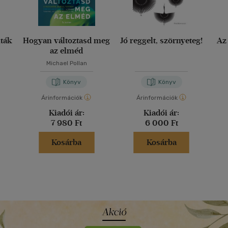
nták
Hogyan változtasd meg
Jó reggelt, szörnyeteg!
Az
az elméd
Michael Pollan
Könyv
Könyv
Árinformációk
Árinformációk
Kiadói ár:
Kiadói ár:
7 980 Ft
6 000 Ft
Kosárba
Kosárba