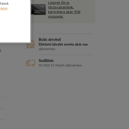
Kártya
Legyen Ön is
ítások
Vallás, mitológia
m
törzsvásárlónk,
lési
Képeslap
kártyájára akár 10%
0
és Természet
visszajár.
yv
Naptár
k
Papír, írószer
ok
Bolti átvétel
Elérhető készlet esetén akár ma
díjmentes
k
Szállítás
15 000 Ft felett díjmentes
ünk