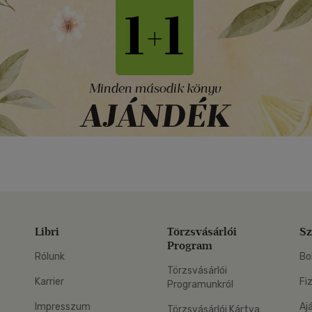
Libri
Törzsvásárlói
Sz
Program
Rólunk
Bo
Törzsvásárlói
Karrier
Fi
Programunkról
Impresszum
Aj
Törzsvásárlói Kártya