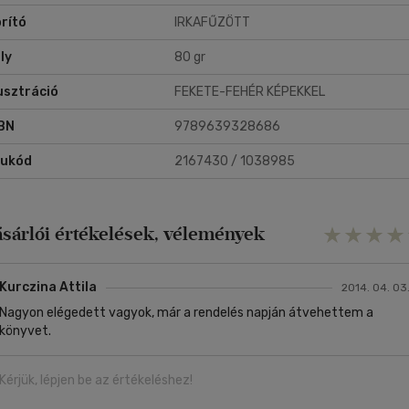
rító
IRKAFŰZÖTT
ly
80 gr
lusztráció
FEKETE-FEHÉR KÉPEKKEL
BN
9789639328686
rukód
2167430 / 1038985
ásárlói értékelések, vélemények
Kurczina Attila
2014. 04. 03
Nagyon elégedett vagyok, már a rendelés napján átvehettem a
könyvet.
Kérjük, lépjen be az értékeléshez!