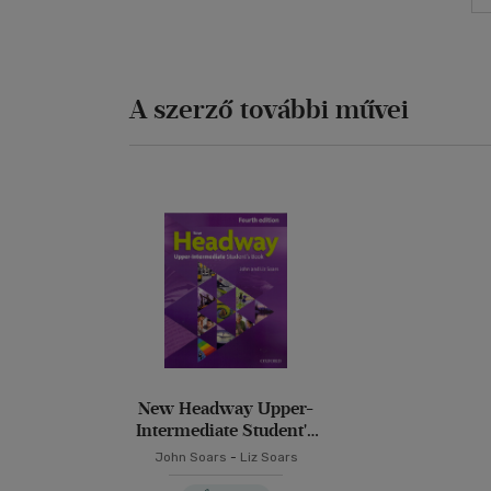
A szerző további művei
New Headway Upper-
Intermediate Student's
Book Fourth Edition
John Soars
-
Liz Soars