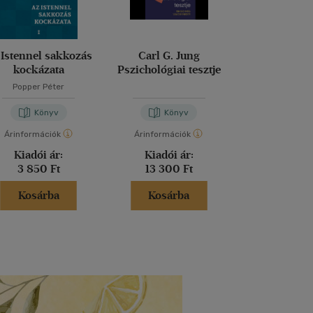
 Istennel sakkozás
Carl G. Jung
Diploma dió
kockázata
Pszichológiai tesztje
Pszichol
Popper Péter
Könyv
Könyv
Kön
Árinformációk
Árinformációk
Árinformáci
Kiadói ár:
Kiadói ár:
Kiadói 
3 850 Ft
13 300 Ft
13 300 
Kosárba
Kosárba
Kosár