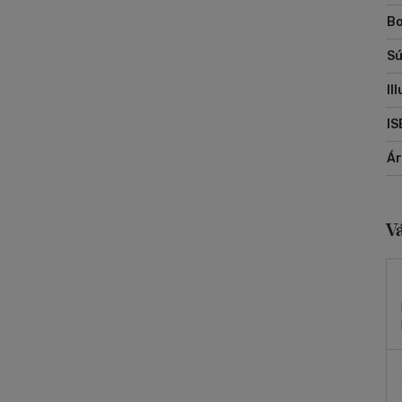
Bo
Sú
Il
IS
Á
V