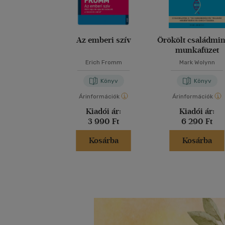
Az emberi szív
Örökölt családmi
munkafüzet
Erich Fromm
Mark Wolynn
Könyv
Könyv
Árinformációk
Árinformációk
Kiadói ár:
Kiadói ár:
3 990 Ft
6 290 Ft
Kosárba
Kosárba