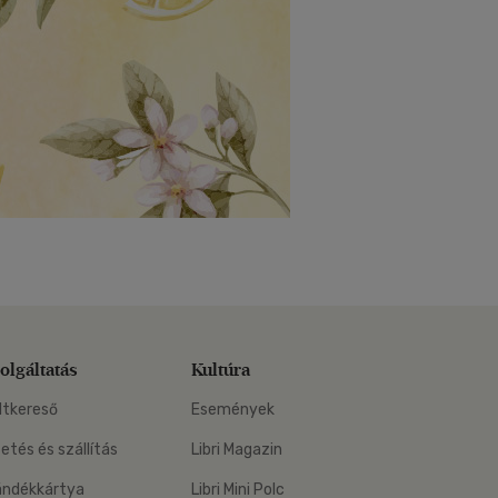
olgáltatás
Kultúra
ltkereső
Események
zetés és szállítás
Libri Magazin
ándékkártya
Libri Mini Polc