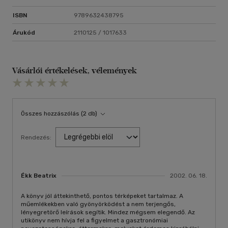
ISBN
9789632438795
Árukód
2110125 / 1017633
Vásárlói értékelések, vélemények
Összes hozzászólás (2 db)
Rendezés:
Ékk Beatrix
2002. 06. 18.
A könyv jól áttekinthető, pontos térképeket tartalmaz. A
műemlékekben való gyönyörködést a nem terjengős,
lényegretörő leírások segítik. Mindez mégsem elegendő. Az
utikönyv nem hívja fel a figyelmet a gasztronómiai