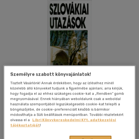
Személyre szabott könyvajánlatok!
Tisztelt Vásárlónk! Annak érdekében, hogy az ízléséhez minél
közelebb álló könyveket tudjunk a figyelmébe ajánlani, arra kérjük,
hogy fogadja el az ehhez szükséges cookie-kat a „Rendben” gomb
megnyomásával. Ennek hiányában weboldalunk csak a weboldal
használata szempontjából legszükségesebb cookie-kat telepíti a
Kívánságlistához adom
Megosztom
böngészőjébe, de cookie-preferenciáit később is bármikor
módosíthatja a Süti beállítások menüpontban. További részletekért
olvassa el a
Libri Könyvkereskedelmi Kft. adatkezelési
tájékoztatóját
!
Medicina Könyvkiadó Zrt.
|
1999
|
magyar nyelvű
|
cérnafűzött, keménytáblás
|
280 oldal