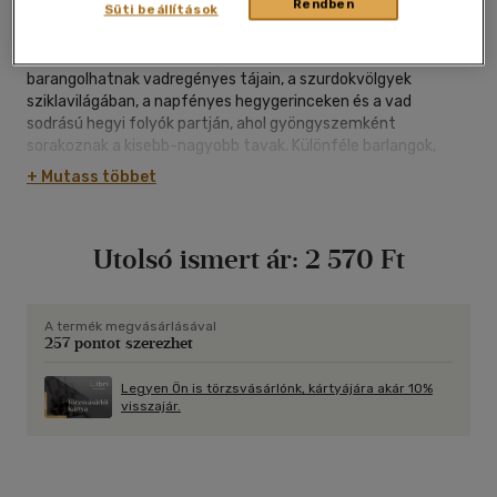
Rendben
Süti beállítások
Közvetlen északi szomszédunk, Szlovákia idegenforgalmi
szempontból ideális ország. A turisták heteken át
barangolhatnak vadregényes tájain, a szurdokvölgyek
sziklavilágában, a napfényes hegygerinceken és a vad
sodrású hegyi folyók partján, ahol gyöngyszemként
sorakoznak a kisebb-nagyobb tavak. Különféle barlangok,
savanyúvíz-források, óriási csúcsok között meghúzódó
+ Mutass többet
tengerszemek egyre újabb kirándulásokra csábítanak, az
ormokról évszázados várromok tekintenek alá, s a régi
városok utcáin maga a történelem vezet végig kézen fogva
Utolsó ismert ár:
2 570 Ft
az árkádos épületek és a magasba meredő tornyok között.
Tekintve, hogy a magyarok igen gyakran utaznak Szlovákiába,
akár nyaralásra, akár rokonlátogatásra vagy hegyi túrákra,
indokoltnak tartjuk, hogy korszerű Szlovákia-útikalauzt
A termék megvásárlásával
257 pontot szerezhet
adjunk turistáink kezébe, ezúttal ötödik, átdolgozott
kiadásban.
Legyen Ön is törzsvásárlónk, kártyájára akár 10%
visszajár.