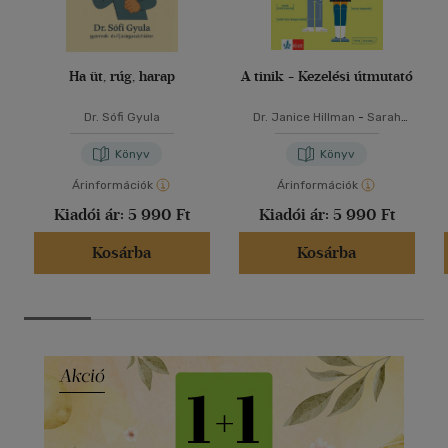
Ha üt, rúg, harap
A tinik - Kezelési útmutató
Dr. Sófi Gyula
Dr. Janice Hillman
-
Sarah
Jordan
Könyv
Könyv
Árinformációk
Árinformációk
Kiadói ár:
5 990 Ft
Kiadói ár:
5 990 Ft
Kosárba
Kosárba