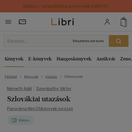
Kulacs / strandtáska most csak 1499 Ft!
Törzsvásárlói Kártya adatai
Részletes keresés
Könyvek
E-könyvek
Hangoskönyvek
Antikvár
Zene,
Főoldal
Könyvek
Utazás
Útikönyvek
Németh Adél
|
Szombathy Viktor
Szlovákiai utazások
Panoráma Mini Útikönyvek sorozat
Könyv