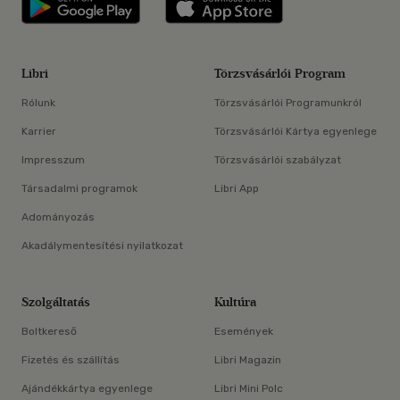
Libri
Törzsvásárlói Program
Rólunk
Törzsvásárlói Programunkról
Karrier
Törzsvásárlói Kártya egyenlege
Impresszum
Törzsvásárlói szabályzat
Társadalmi programok
Libri App
Adományozás
Akadálymentesítési nyilatkozat
Szolgáltatás
Kultúra
Boltkereső
Események
Fizetés és szállítás
Libri Magazin
Ajándékkártya egyenlege
Libri Mini Polc