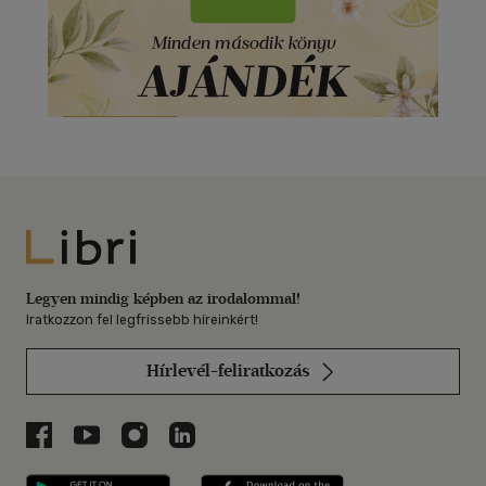
Libri
Legyen mindig képben az irodalommal!
Iratkozzon fel legfrissebb híreinkért!
Hírlevél-feliratkozás
Libri a Facebookon
Libri a Youtube-on
Libri az Instagramon
Libri a LinkedInen
Libri applikáció Szerezd meg: Google P
Libri applikáció 