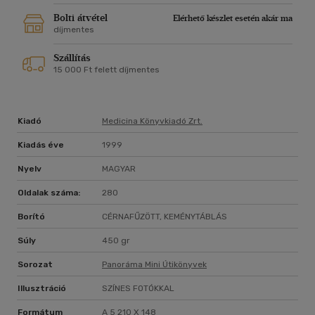
Bolti átvétel
Elérhető készlet esetén akár ma
díjmentes
Szállítás
15 000 Ft felett díjmentes
Kiadó
Medicina Könyvkiadó Zrt.
Kiadás éve
1999
Nyelv
MAGYAR
Oldalak száma:
280
Borító
CÉRNAFŰZÖTT, KEMÉNYTÁBLÁS
Súly
450 gr
Sorozat
Panoráma Mini Útikönyvek
Illusztráció
SZÍNES FOTÓKKAL
Formátum
A 5 210 X 148