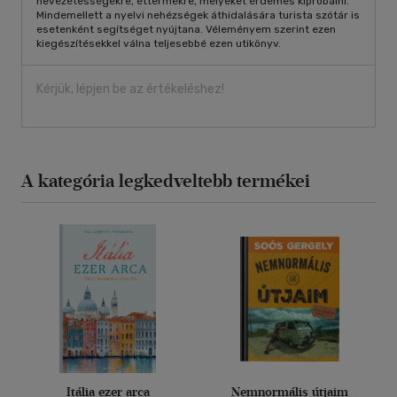
nevezetességekre, éttermekre, melyeket érdemes kipróbálni.
Mindemellett a nyelvi nehézségek áthidalására turista szótár is
esetenként segítséget nyújtana. Véleményem szerint ezen
kiegészítésekkel válna teljesebbé ezen utikönyv.
Kérjük, lépjen be az értékeléshez!
A kategória legkedveltebb termékei
Itália ezer arca
Nemnormális útjaim