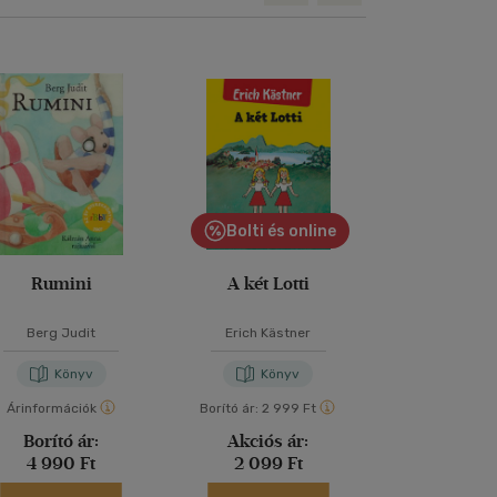
Bolti és online
Bolti és
Rumini
A két Lotti
Abigé
Berg Judit
Erich Kästner
Szabó Ma
Könyv
Könyv
Kön
Árinformációk
Borító ár:
2 999 Ft
Borító ár:
2 99
Borító ár:
Akciós ár:
Akciós 
4 990 Ft
2 099 Ft
2 099 