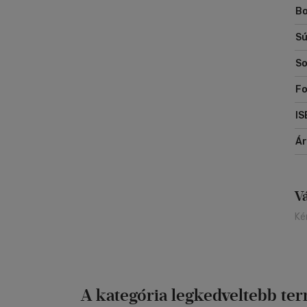
Bo
Sú
So
Fo
IS
Á
V
Ké
A kategória legkedveltebb te