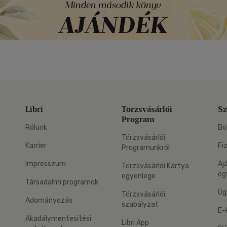
Libri
Törzsvásárlói
Sz
Program
Rólunk
Bo
Törzsvásárlói
Karrier
Fi
Programunkról
Impresszum
Aj
Törzsvásárlói Kártya
eg
egyenlege
Társadalmi programok
Üg
Törzsvásárlói
Adományozás
szabályzat
E-
Akadálymentesítési
Libri App