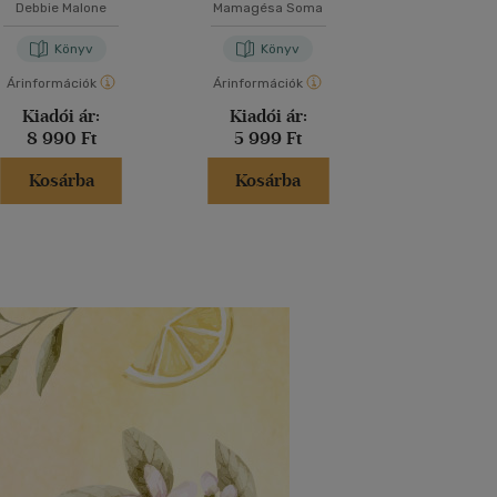
Debbie Malone
Mamagésa Soma
Rebecca Cam
Könyv
Könyv
Kön
Árinformációk
Árinformációk
Árinformáci
Kiadói ár:
Kiadói ár:
Kiadói 
8 990 Ft
5 999 Ft
9 990 
Kosárba
Kosárba
Kosár