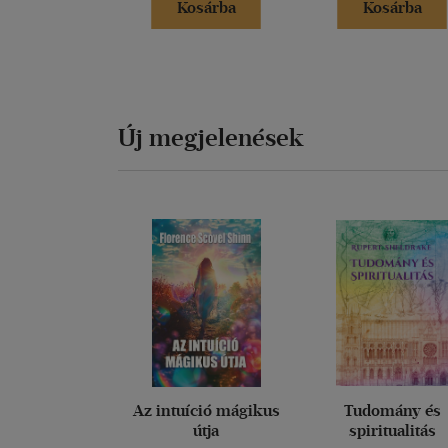
Kosárba
Kosárba
Új megjelenések
Az intuíció mágikus
Tudomány és
útja
spiritualitás