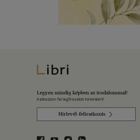
Libri
Legyen mindig képben az irodalommal!
Iratkozzon fel legfrissebb híreinkért!
Hírlevél-feliratkozás
Libri a Facebookon
Libri a Youtube-on
Libri az Instagramon
Libri a LinkedInen