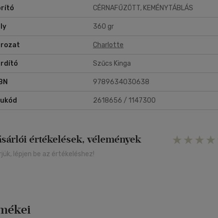
rító
CÉRNAFŰZÖTT, KEMÉNYTÁBLÁS
ly
360 gr
rozat
Charlotte
rdító
Szűcs Kinga
BN
9789634030638
rukód
2618656 / 1147300
ásárlói értékelések, vélemények
rjük, lépjen be az értékeléshez!
rmékei