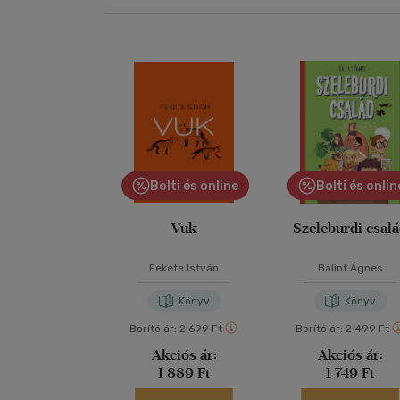
Bolti és online
Bolti és onlin
Vuk
Szeleburdi csal
Fekete István
Bálint Ágnes
Könyv
Könyv
Borító ár:
2 699 Ft
Borító ár:
2 499 Ft
Akciós ár:
Akciós ár:
1 889 Ft
1 749 Ft