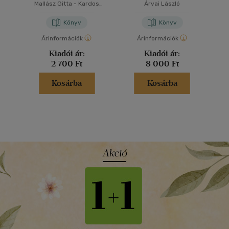
Mallász Gitta
-
Kardos
Árvai László
Gyöngyi Margit
Könyv
Könyv
Árinformációk
Árinformációk
Kiadói ár:
Kiadói ár:
2 700 Ft
8 000 Ft
Kosárba
Kosárba