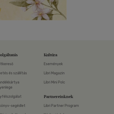
olgáltatás
Kultúra
ltkereső
Események
zetés és szállítás
Libri Magazin
ándékkártya
Libri Mini Polc
yenlege
Partnereinknek
yfélszolgálat
könyv-segédlet
Libri Partner Program