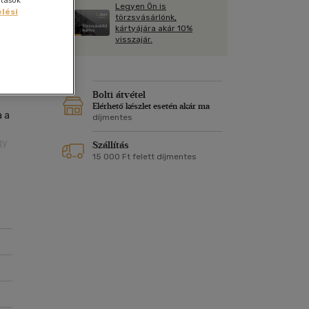
ítások
Kártya
Legyen Ön is
Vallás, mitológia
lési
m
törzsvásárlónk,
Képeslap
kártyájára akár 10%
72
és Természet
visszajár.
yv
Naptár
k
Papír, írószer
óta
ok
Bolti átvétel
Elérhető készlet esetén akár ma
a a
díjmentes
gy
Szállítás
15 000 Ft felett díjmentes