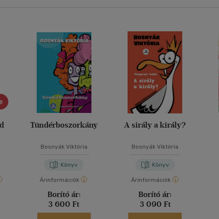
e
ád
Tündérboszorkány
A sirály a király?
Bosnyák Viktória
Bosnyák Viktória
Könyv
Könyv
Árinformációk
Árinformációk
Borító ár:
Borító ár:
3 600 Ft
3 090 Ft