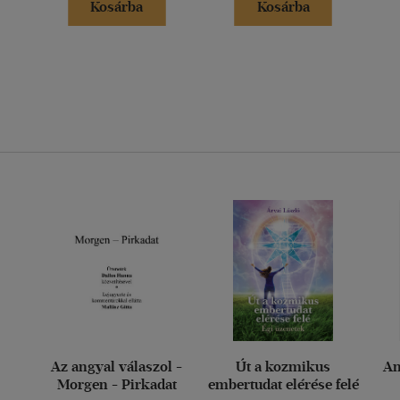
Kosárba
Kosárba
Az angyal válaszol -
Út a kozmikus
An
Morgen - Pirkadat
embertudat elérése felé