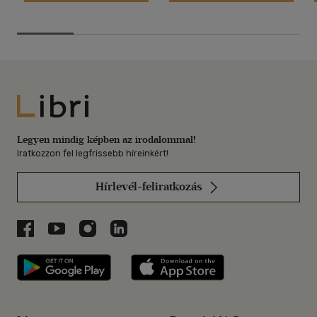
Libri
Legyen mindig képben az irodalommal!
Iratkozzon fel legfrissebb híreinkért!
Hírlevél-feliratkozás
Libri a Facebookon
Libri a Youtube-on
Libri az Instagramon
Libri a LinkedInen
Libri applikáció Szerezd meg: Google P
Libri applikáció 