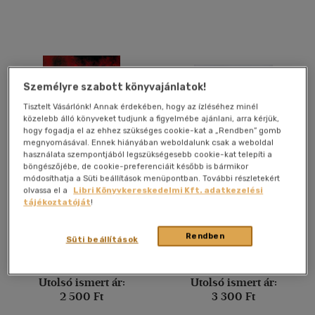
Személyre szabott könyvajánlatok!
Tisztelt Vásárlónk! Annak érdekében, hogy az ízléséhez minél
közelebb álló könyveket tudjunk a figyelmébe ajánlani, arra kérjük,
hogy fogadja el az ehhez szükséges cookie-kat a „Rendben” gomb
megnyomásával. Ennek hiányában weboldalunk csak a weboldal
használata szempontjából legszükségesebb cookie-kat telepíti a
böngészőjébe, de cookie-preferenciáit később is bármikor
módosíthatja a Süti beállítások menüpontban. További részletekért
Tiltott magyar
Kilenc év Orbanisztánban
olvassa el a
Libri Könyvkereskedelmi Kft. adatkezelési
tájékoztatóját
!
Máté T. Gyula
Fábri Ferenc
Rendben
Süti beállítások
Könyv
Könyv
Utolsó ismert ár:
Utolsó ismert ár:
2 500 Ft
3 300 Ft