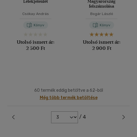
Lélekjelenlét
Magyarország
felszámolása
Csókay András
Bogár László
Könyv
Könyv
Utolsó ismert ár:
Utolsó ismert ár:
2 500 Ft
2 900 Ft
60 termék eddig betöltve a 62-ből
Még több termék betöltése
/ 4