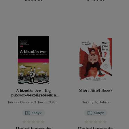
A lázadás éve - Big
Miért Jöttél Haza?
pikcsör-beszélgetések a
888-on
Fűrész Gábor
-
G. Fodor Gábor
Surányi P. Balázs
-
Görgényi Tamás
-
Ketipisz
Sztavrosz
Könyv
Könyv
Utolsó ismert ár:
Utolsó ismert ár: