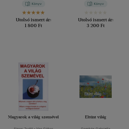
Könyv
Könyv
Utolsó ismert ár:
Utolsó ismert ár:
1 800 Ft
3 200 Ft
Magyarok a világ szemével
Eltűnt világ
Sipos Judit
-
Vas Gábor
Gombás Gabriella