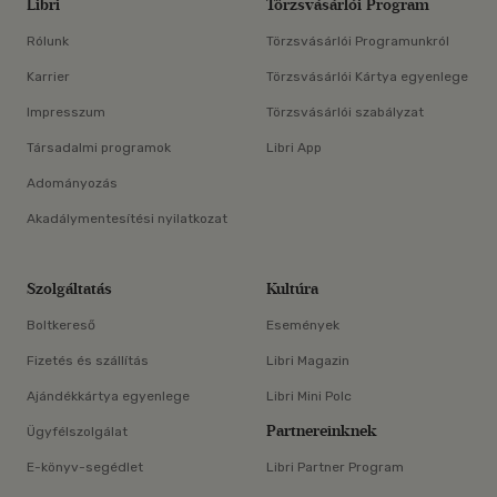
Libri
Törzsvásárlói Program
Rólunk
Törzsvásárlói Programunkról
Karrier
Törzsvásárlói Kártya egyenlege
Impresszum
Törzsvásárlói szabályzat
Társadalmi programok
Libri App
Adományozás
Akadálymentesítési nyilatkozat
Szolgáltatás
Kultúra
Boltkereső
Események
Fizetés és szállítás
Libri Magazin
Ajándékkártya egyenlege
Libri Mini Polc
Partnereinknek
Ügyfélszolgálat
E-könyv-segédlet
Libri Partner Program