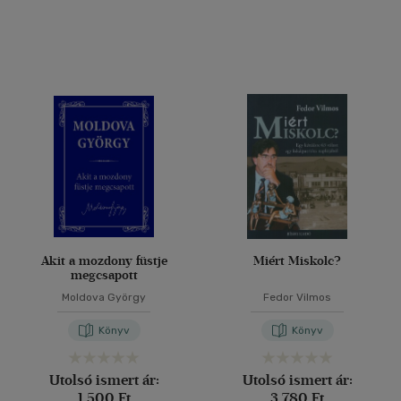
Akit a mozdony füstje
Miért Miskolc?
megcsapott
Moldova György
Fedor Vilmos
Könyv
Könyv
Utolsó ismert ár:
Utolsó ismert ár:
1 500 Ft
3 780 Ft