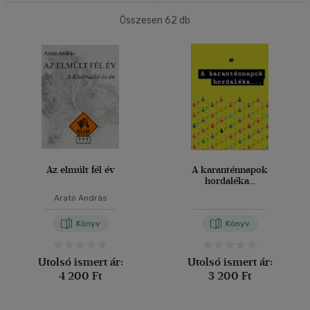
Összesen
62
db
40 db / oldal
Nyelv szerint
Magyar
(60)
Alkalmaz
Angol
(1)
Vélemény szerint
(3)
(2)
Az elmúlt fél év
A karanténnapok
hordaléka...
(1)
Arató András
(1)
Könyv
Könyv
(2)
(53)
Utolsó ismert ár:
Utolsó ismert ár:
4 200 Ft
3 200 Ft
Alkalmaz