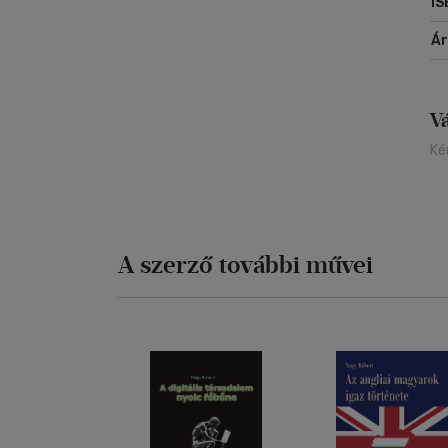
IS
Á
V
Ké
A szerző további művei