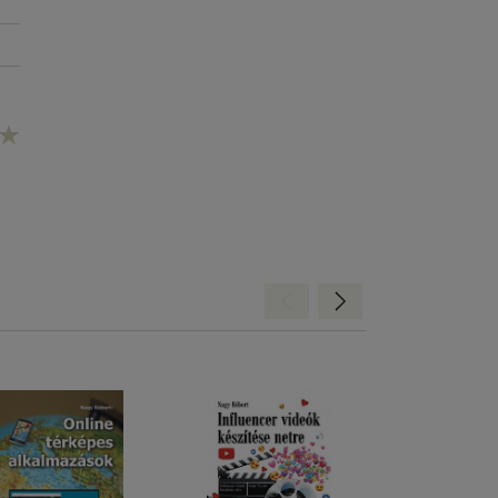
Hátra
Előre