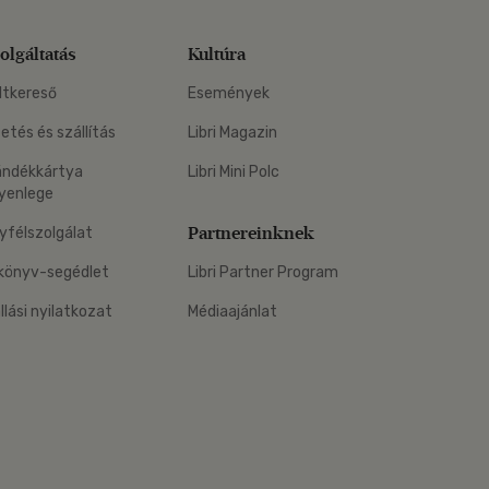
olgáltatás
Kultúra
ltkereső
Események
zetés és szállítás
Libri Magazin
ándékkártya
Libri Mini Polc
yenlege
Partnereinknek
yfélszolgálat
könyv-segédlet
Libri Partner Program
állási nyilatkozat
Médiaajánlat