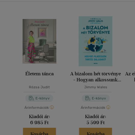
Életem tánca
A bizalom hét törvénye
Az e
- Hogyan alkossunk
tartós dolgokat?
Rózsa Judit
Jimmy Wales
E-könyv
E-könyv
Árinformációk
Árinformációk
Kiadói ár:
Kiadói ár:
6 985 Ft
5 599 Ft
Kosárba
Kosárba