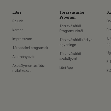
Libri
Törzsvásárlói
Sz
Program
Rólunk
Bo
Törzsvásárlói
Karrier
Fi
Programunkról
Impresszum
Aj
Törzsvásárlói Kártya
eg
egyenlege
Társadalmi programok
Üg
Törzsvásárlói
Adományozás
szabályzat
E-
Akadálymentesítési
Libri App
nyilatkozat
El
eg: Google Play
 applikáció Letölthető az App Store-ból