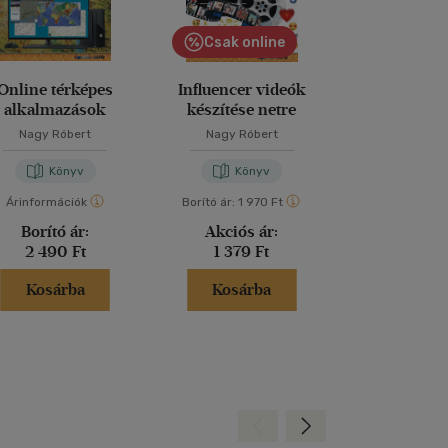
Csak online
Online térképes
Influencer videók
Tájékozódási 
alkalmazások
készítése netre
Nagy Róbert
Nagy Róbert
Nagy Rób
Könyv
Könyv
Kön
Árinformációk
Borító ár:
1 970 Ft
Árinformáci
Borító ár:
Akciós ár:
Borító 
2 490 Ft
1 379 Ft
2 490 
Kosárba
Kosárba
Kosár
Hátra
Előre