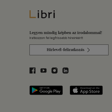
Libri
Legyen mindig képben az irodalommal!
Iratkozzon fel legfrissebb híreinkért!
Hírlevél-feliratkozás
Libri a Facebookon
Libri a Youtube-on
Libri az Instagramon
Libri a LinkedInen
Libri applikáció Szerezd m
Libri