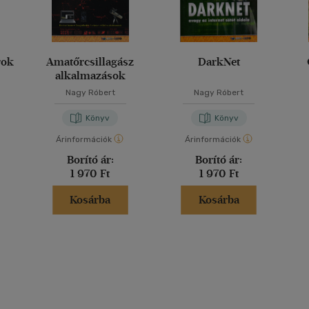
rok
Amatőrcsillagász
DarkNet
alkalmazások
Nagy Róbert
Nagy Róbert
Könyv
Könyv
Árinformációk
Árinformációk
Borító ár:
Borító ár:
1 970 Ft
1 970 Ft
Kosárba
Kosárba