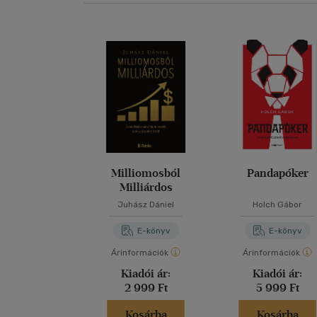
Milliomosból
Pandapóker
Milliárdos
Juhász Dániel
Holch Gábor
E-könyv
E-könyv
Árinformációk
Árinformációk
Kiadói ár:
Kiadói ár:
2 999 Ft
5 999 Ft
Kosárba
Kosárba