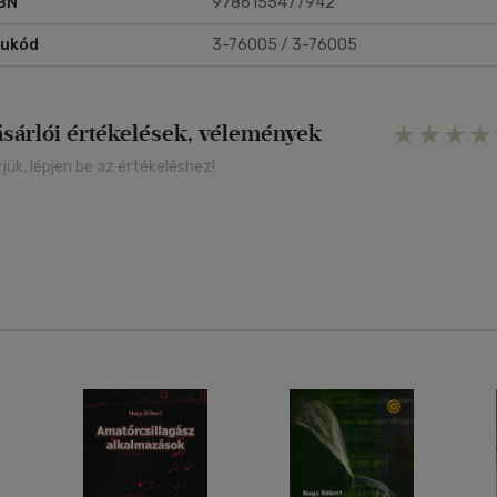
BN
9786155477942
rukód
3-76005 / 3-76005
ásárlói értékelések, vélemények
rjük, lépjen be az értékeléshez!