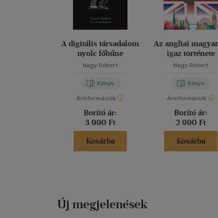
A digitális társadalom
Az angliai magya
nyolc főbűne
igaz története
Nagy Róbert
Nagy Róbert
Könyv
Könyv
Árinformációk
Árinformációk
Borító ár:
Borító ár:
3 990 Ft
2 990 Ft
Kosárba
Kosárba
Új megjelenések