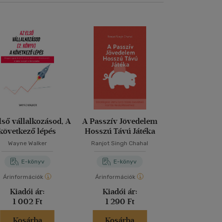
lső vállalkozásod, A
A Passzív Jövedelem
Pénzügyi s
következő lépés
Hosszú Távú Játéka
megváltozt
pszichológia
Wayne Walker
Ranjot Singh Chahal
Max Editor
E-könyv
E-könyv
E-kö
Árinformációk
Árinformációk
Árinformáci
Kiadói ár:
Kiadói ár:
Kiadói 
1 002 Ft
1 290 Ft
3 079 
Kosárba
Kosárba
Kosár