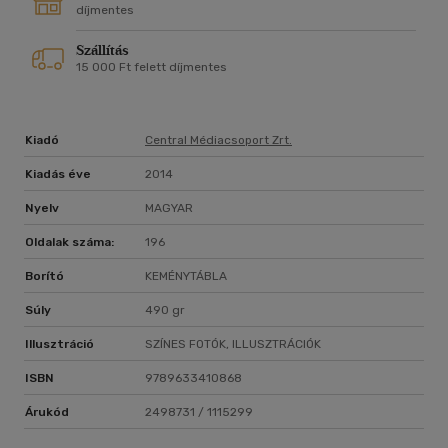
fenntartható életmódot, meg lehet élni a hétköznapok
díjmentes
szintjén szülőként is, bízva abban, hogy ezzel mi magunk is
Szállítás
pozitívan befolyásolhatjuk gyermekeink jövőjét.
15 000 Ft felett díjmentes
Kiadó
Central Médiacsoport Zrt.
Kiadás éve
2014
Nyelv
MAGYAR
Oldalak száma:
196
Borító
KEMÉNYTÁBLA
Súly
490 gr
Illusztráció
SZÍNES FOTÓK, ILLUSZTRÁCIÓK
ISBN
9789633410868
Árukód
2498731 / 1115299