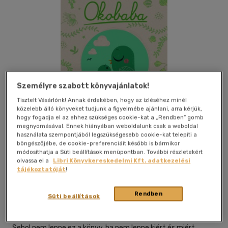
Személyre szabott könyvajánlatok!
Tisztelt Vásárlónk! Annak érdekében, hogy az ízléséhez minél
közelebb álló könyveket tudjunk a figyelmébe ajánlani, arra kérjük,
hogy fogadja el az ehhez szükséges cookie-kat a „Rendben” gomb
megnyomásával. Ennek hiányában weboldalunk csak a weboldal
használata szempontjából legszükségesebb cookie-kat telepíti a
böngészőjébe, de cookie-preferenciáit később is bármikor
módosíthatja a Süti beállítások menüpontban. További részletekért
Kívánságlistához adom
Megosztom
olvassa el a
Libri Könyvkereskedelmi Kft. adatkezelési
tájékoztatóját
!
Rendben
Central Médiacsoport Zrt.
|
2014
|
magyar nyelvű
Süti beállítások
|
keménytábla
|
196 oldal
Sehol nem lenne ez a könyv, ha nem lenne kiért és miért