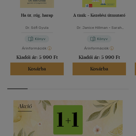
Ha üt, rúg, harap
A tinik - Kezelési útmutató
Dr. Sófi Gyula
Dr. Janice Hillman
-
Sarah
Jordan
Könyv
Könyv
Árinformációk
Árinformációk
Kiadói ár:
5 990 Ft
Kiadói ár:
5 990 Ft
Kosárba
Kosárba