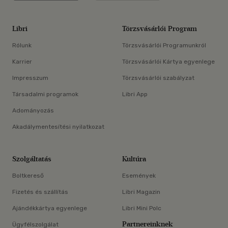
Libri
Törzsvásárlói Program
Rólunk
Törzsvásárlói Programunkról
Karrier
Törzsvásárlói Kártya egyenlege
Impresszum
Törzsvásárlói szabályzat
Társadalmi programok
Libri App
Adományozás
Akadálymentesítési nyilatkozat
Szolgáltatás
Kultúra
Boltkereső
Események
Fizetés és szállítás
Libri Magazin
Ajándékkártya egyenlege
Libri Mini Polc
Partnereinknek
Ügyfélszolgálat