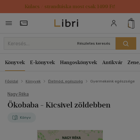
Kulacs / strandtáska most csak 1499 Ft!
Törzsvásárlói Kártya adatai
Részletes keresés
Könyvek
E-könyvek
Hangoskönyvek
Antikvár
Zene,
Főoldal
Könyvek
Életmód, egészség
Gyermekeink egészsége
Nagy Réka
Ökobaba
- Kicsivel zöldebben
Könyv