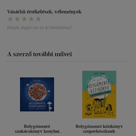
Vásárlói értékelések, vélemények
Kérjük, lépjen be az értékeléshez!
A szerző további művei
Bolygómentő
Bolygómentő kézikönyv
szakácskönyv konyhai
szuperhősöknek