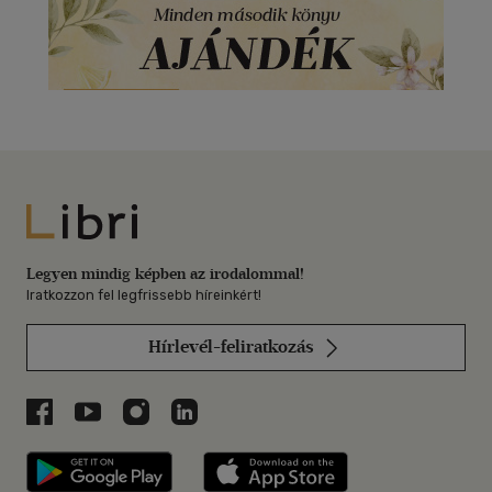
Libri
Legyen mindig képben az irodalommal!
Iratkozzon fel legfrissebb híreinkért!
Hírlevél-feliratkozás
Libri a Facebookon
Libri a Youtube-on
Libri az Instagramon
Libri a LinkedInen
Libri applikáció Szerezd meg: Google P
Libri applikáció 