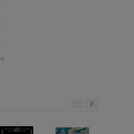
Hátra
Előre