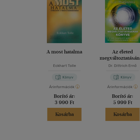
A most hatalma
Az életed
megváltoztatásá
könyve
Eckhart Tolle
Dr. Dittrich Ernő
Könyv
Könyv
Árinformációk
Árinformációk
Borító ár:
Borító ár:
3 990 Ft
5 999 Ft
Kosárba
Kosárba