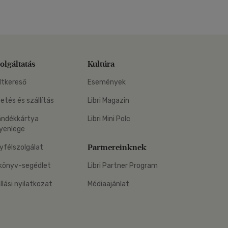
olgáltatás
Kultúra
ltkereső
Események
zetés és szállítás
Libri Magazin
ándékkártya
Libri Mini Polc
yenlege
Partnereinknek
yfélszolgálat
könyv-segédlet
Libri Partner Program
állási nyilatkozat
Médiaajánlat