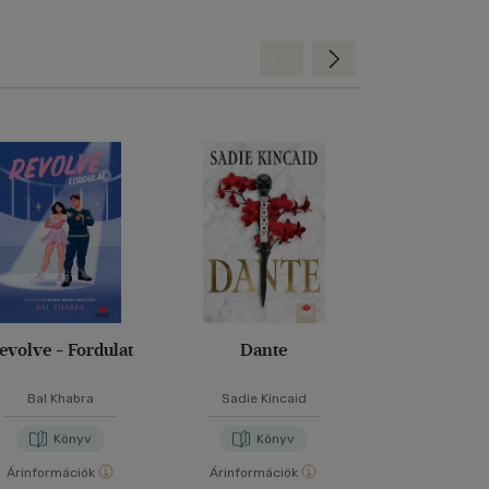
Hátra
Előre
evolve - Fordulat
Dante
Ne bízz sen
Bal Khabra
Sadie Kincaid
P. C. Har
Könyv
Könyv
Kön
Árinformációk
Árinformációk
Árinformáci