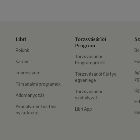
Libri
Törzsvásárlói
Sz
Program
Rólunk
Bo
Törzsvásárlói
Karrier
Fi
Programunkról
Impresszum
Aj
Törzsvásárlói Kártya
eg
egyenlege
Társadalmi programok
Üg
Törzsvásárlói
Adományozás
szabályzat
E-
Akadálymentesítési
Libri App
nyilatkozat
El
eg: Google Play
 applikáció Letölthető az App Store-ból