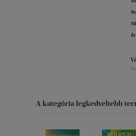
Sú
Il
IS
Á
V
Ké
A kategória legkedveltebb te