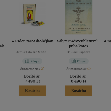
A Rider-tarot dióhéjban
Válj természetfelettivé! -
A m
nak
puha kötés
Arthur Edward Waite
-
Dr. Joe Dispenza
Schneider Marita
Könyv
Könyv
Árinformációk
Árinformációk
Borító ár:
Borító ár:
7 490 Ft
6 490 Ft
Kosárba
Kosárba