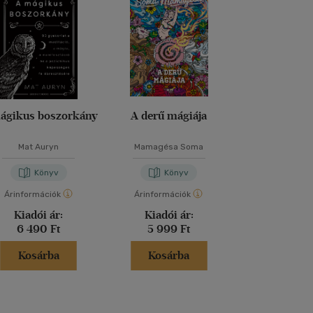
ágikus boszorkány
A derű mágiája
A Vörös Or
Mat Auryn
Mamagésa Soma
Szepes Má
Könyv
Könyv
Kön
Árinformációk
Árinformációk
Árinformáci
Kiadói ár:
Kiadói ár:
Borító 
6 490 Ft
5 999 Ft
8 490 
Kosárba
Kosárba
Kosár