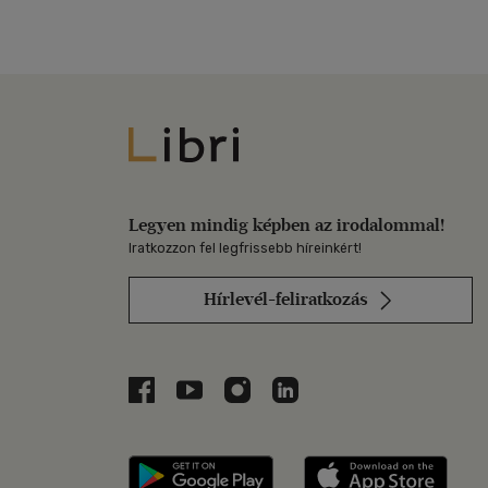
Libri
Legyen mindig képben az irodalommal!
Iratkozzon fel legfrissebb híreinkért!
Hírlevél-feliratkozás
Libri a Facebookon
Libri a Youtube-on
Libri az Instagramon
Libri a LinkedInen
Libri applikáció Szerezd m
Libri