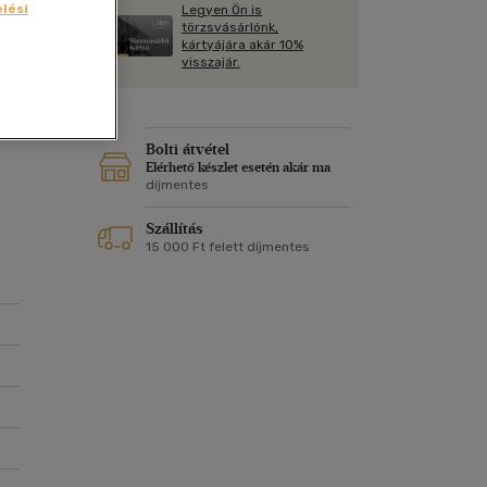
Kártya
lési
Legyen Ön is
Vallás, mitológia
m
törzsvásárlónk,
Képeslap
kártyájára akár 10%
és Természet
visszajár.
yv
Naptár
k
Papír, írószer
ok
Bolti átvétel
Elérhető készlet esetén akár ma
díjmentes
Szállítás
15 000 Ft felett díjmentes