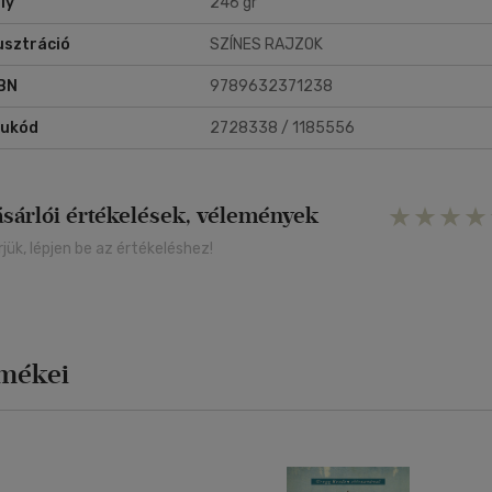
ly
246 gr
lusztráció
SZÍNES RAJZOK
BN
9789632371238
rukód
2728338 / 1185556
ásárlói értékelések, vélemények
rjük, lépjen be az értékeléshez!
rmékei