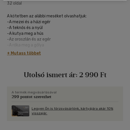
32 oldal
A kötetben az alábbi meséket olvashatjuk:
-A mezei és a házi egér
-A teknős és a nyúl
-A kutya meg a hús
-Az oroszlán és az egér
-A róka meg a gólya
-A pásztorfiú és a falusiak
+ Mutass többet
-Az oroszlán és a nyúl
-A báránybőrbe bújt farkas
-A hangya és a galamb
Utolsó ismert ár:
2 990 Ft
-Az oroszlán, a szamár és a róka
-A kutya és a farkas
-A holló meg a róka
-A kecskegida és a farkas
A termék megvásárlásával
299 pontot szerezhet
-Az egerek és a macskák
-A tücsök és a hangya
Legyen Ön is törzsvásárlónk, kártyájára akár 10%
visszajár.
A mesékhez Bihari Beatrix Renáta készített színes
illusztrációikat.