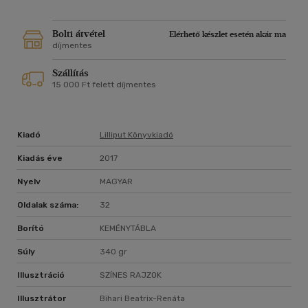
Bolti átvétel
Elérhető készlet esetén akár ma
díjmentes
Szállítás
15 000 Ft felett díjmentes
Kiadó
Lilliput Könyvkiadó
Kiadás éve
2017
Nyelv
MAGYAR
Oldalak száma:
32
Borító
KEMÉNYTÁBLA
Súly
340 gr
Illusztráció
SZÍNES RAJZOK
Illusztrátor
Bihari Beatrix-Renáta