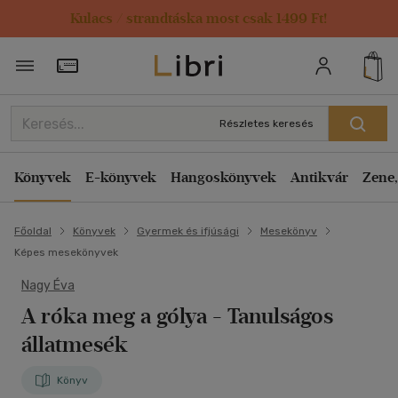
Kulacs / strandtáska most csak 1499 Ft!
Törzsvásárlói Kártya adatai
Részletes keresés
Könyvek
E-könyvek
Hangoskönyvek
Antikvár
Zene,
Főoldal
Könyvek
Gyermek és ifjúsági
Mesekönyv
Képes mesekönyvek
Nagy Éva
A róka meg a gólya
- Tanulságos
állatmesék
Könyv