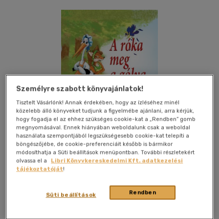
Személyre szabott könyvajánlatok!
Tisztelt Vásárlónk! Annak érdekében, hogy az ízléséhez minél
közelebb álló könyveket tudjunk a figyelmébe ajánlani, arra kérjük,
hogy fogadja el az ehhez szükséges cookie-kat a „Rendben” gomb
megnyomásával. Ennek hiányában weboldalunk csak a weboldal
használata szempontjából legszükségesebb cookie-kat telepíti a
böngészőjébe, de cookie-preferenciáit később is bármikor
módosíthatja a Süti beállítások menüpontban. További részletekért
olvassa el a
Libri Könyvkereskedelmi Kft. adatkezelési
tájékoztatóját
!
Kívánságlistához adom
Megosztom
Rendben
Süti beállítások
(3 vélemény)
Lilliput Könyvkiadó
|
2017
|
magyar nyelvű
|
keménytábla
|