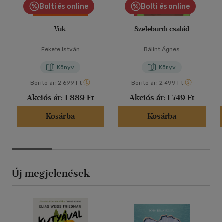
Bolti és online
Bolti és online
Vuk
Szeleburdi család
Fekete István
Bálint Ágnes
Könyv
Könyv
Borító ár:
2 699 Ft
Borító ár:
2 499 Ft
Akciós ár:
1 889 Ft
Akciós ár:
1 749 Ft
Kosárba
Kosárba
Új megjelenések