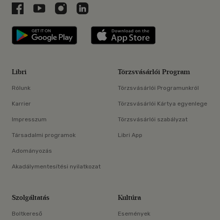
Libri a Facebookon
Libri a Youtube-on
Libri az Instagramon
Libri a LinkedInen
Libri applikáció Szerezd meg: Google P
Libri applikáció 
Libri
Törzsvásárlói Program
Rólunk
Törzsvásárlói Programunkról
Karrier
Törzsvásárlói Kártya egyenlege
Impresszum
Törzsvásárlói szabályzat
Társadalmi programok
Libri App
Adományozás
Akadálymentesítési nyilatkozat
Szolgáltatás
Kultúra
Boltkereső
Események