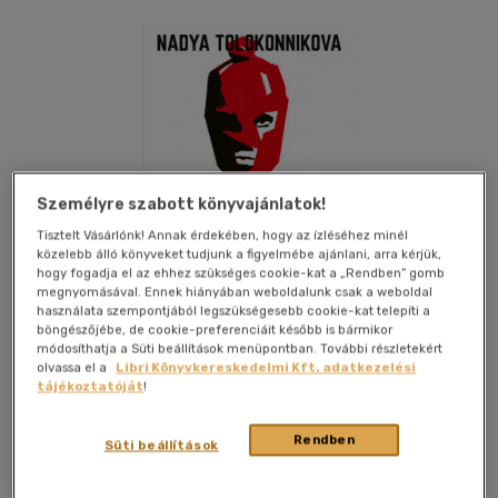
Személyre szabott könyvajánlatok!
Tisztelt Vásárlónk! Annak érdekében, hogy az ízléséhez minél
közelebb álló könyveket tudjunk a figyelmébe ajánlani, arra kérjük,
hogy fogadja el az ehhez szükséges cookie-kat a „Rendben” gomb
megnyomásával. Ennek hiányában weboldalunk csak a weboldal
használata szempontjából legszükségesebb cookie-kat telepíti a
böngészőjébe, de cookie-preferenciáit később is bármikor
módosíthatja a Süti beállítások menüpontban. További részletekért
olvassa el a
Libri Könyvkereskedelmi Kft. adatkezelési
tájékoztatóját
!
Kívánságlistához adom
Megosztom
Rendben
Süti beállítások
(1 vélemény)
Hvg Könyvek
|
2019
|
magyar nyelvű
|
puhatáblás
|
288 oldal