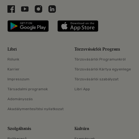
Libri a Facebookon
Libri a Youtube-on
Libri az Instagramon
Libri a LinkedInen
Libri applikáció Szerezd meg: Google P
Libri applikáció 
Libri
Törzsvásárlói Program
Rólunk
Törzsvásárlói Programunkról
Karrier
Törzsvásárlói Kártya egyenlege
Impresszum
Törzsvásárlói szabályzat
Társadalmi programok
Libri App
Adományozás
Akadálymentesítési nyilatkozat
Szolgáltatás
Kultúra
Boltkereső
Események