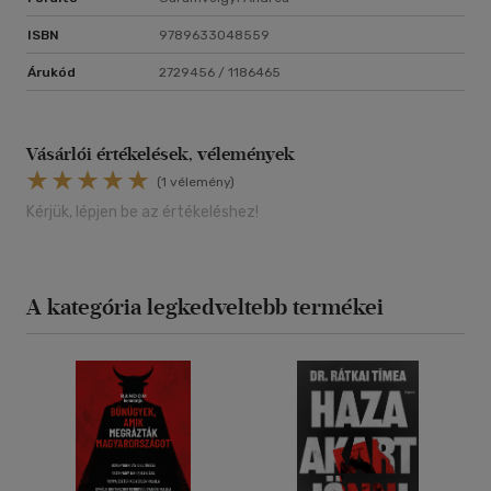
ISBN
9789633048559
Árukód
2729456 / 1186465
Vásárlói értékelések, vélemények
(1 vélemény)
Kérjük, lépjen be az értékeléshez!
A kategória legkedveltebb termékei