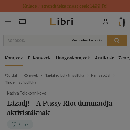
Kulacs / strandtáska most csak 1499 Ft!
Törzsvásárlói Kártya adatai
Részletes keresés
Könyvek
E-könyvek
Hangoskönyvek
Antikvár
Zene,
Főoldal
Könyvek
Napjaink, bulvár, politika
Nemzetközi
Mindennapi politika
Nadya Tolokonnikova
Lázadj!
- A Pussy Riot útmutatója
aktivistáknak
Könyv