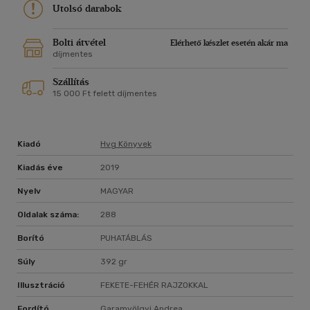
Makacs ellenállás és sokatmondó mosoly - ez legyen a
Utolsó darabok
fegyvered!"
Bolti átvétel
Elérhető készlet esetén akár ma
díjmentes
Szállítás
15 000 Ft felett díjmentes
Kiadó
Hvg Könyvek
Kiadás éve
2019
Nyelv
MAGYAR
Oldalak száma:
288
Borító
PUHATÁBLÁS
Súly
392 gr
Illusztráció
FEKETE-FEHÉR RAJZOKKAL
Fordító
Garamvölgyi Andrea