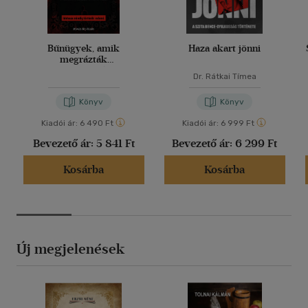
Bűnügyek, amik
Haza akart jönni
megrázták
Magyarországot
Dr. Rátkai Tímea
Könyv
Könyv
Kiadói ár:
6 490 Ft
Kiadói ár:
6 999 Ft
Bevezető ár:
5 841 Ft
Bevezető ár:
6 299 Ft
Kosárba
Kosárba
Új megjelenések