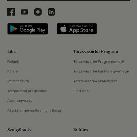
Libri a Facebookon
Libri a Youtube-on
Libri az Instagramon
Libri a LinkedInen
Libri applikáció Szerezd meg: Google P
Libri applikáció 
Libri
Törzsvásárlói Program
Rólunk
Törzsvásárlói Programunkról
Karrier
Törzsvásárlói Kártya egyenlege
Impresszum
Törzsvásárlói szabályzat
Társadalmi programok
Libri App
Adományozás
Akadálymentesítési nyilatkozat
Szolgáltatás
Kultúra