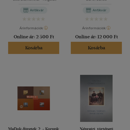
Onasch
Antikvár
Antikvár
Árinformációk
Árinformációk
Online ár:
2 500 Ft
Online ár:
12 000 Ft
Kosárba
Kosárba
MaDok-füzetek 2. - Korunk
Néprajzi, történeti