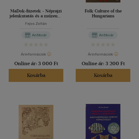
MaDok-füzetek - Néprajzi
Folk Culture of the
jelenkutatás és a múzeumi
Hungarians
gyűjtemények változása
Fejos Zoltán
Antikvár
Antikvár
Árinformációk
Árinformációk
Online ár:
3 000 Ft
Online ár:
3 200 Ft
Kosárba
Kosárba