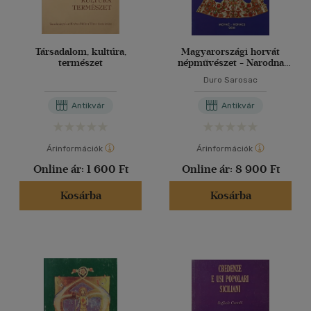
Társadalom, kultúra,
Magyarországi horvát
természet
népművészet - Narodna
umjetnost hrvata u
Duro Sarosac
madarskoj
Antikvár
Antikvár
Árinformációk
Árinformációk
Online ár:
1 600 Ft
Online ár:
8 900 Ft
Kosárba
Kosárba