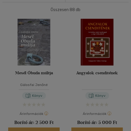
40 db / oldal
Nyelv szerint
Összesen
88
db
Magyar
(64)
Alkalmaz
Angol
(6)
Francia
(1)
Lengyel
(1)
Magyar - horvát
(1)
Német
(4)
Mesél Óbuda múltja
Angyalok csenditének
Olasz
(1)
Orosz
(1)
Gálosfai Jenőné
több nyelv megjelenítése
Könyv
Könyv
Vélemény szerint
Árinformációk
Árinformációk
(88)
Borító ár:
2 500 Ft
Borító ár:
5 000 Ft