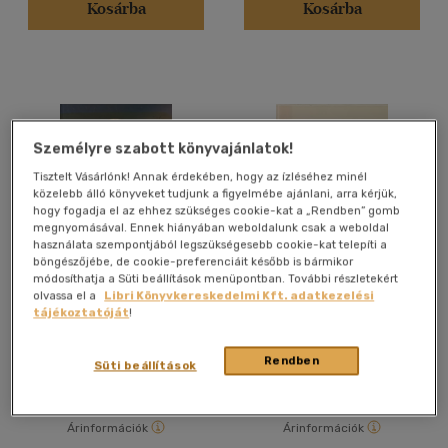
Kosárba
Kosárba
Alkalmaz
Személyre szabott könyvajánlatok!
Tisztelt Vásárlónk! Annak érdekében, hogy az ízléséhez minél
közelebb álló könyveket tudjunk a figyelmébe ajánlani, arra kérjük,
hogy fogadja el az ehhez szükséges cookie-kat a „Rendben” gomb
megnyomásával. Ennek hiányában weboldalunk csak a weboldal
használata szempontjából legszükségesebb cookie-kat telepíti a
böngészőjébe, de cookie-preferenciáit később is bármikor
módosíthatja a Süti beállítások menüpontban. További részletekért
Kárpát-medencei magyar
Radics Kúria Kiállítóhely
olvassa el a
Libri Könyvkereskedelmi Kft. adatkezelési
népművészet
tájékoztatóját
!
Rendben
Süti beállítások
Antikvár
Antikvár
Árinformációk
Árinformációk