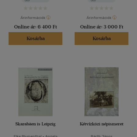
Árinformációk
Árinformációk
Online ár:
6 400 Ft
Online ár:
3 000 Ft
Kosárba
Kosárba
Skarabäen is Leipzig
Kétvízközi népismeret
Elke Blumenthal
-
Angela
Bárth János