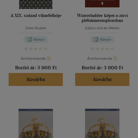
A XIX. század viharfelhője
Winterhalder képei a zirci
plébániatemplomban
John Ruskin
Szűcs István Miklós
Könyv
Könyv
Árinformációk
Árinformációk
Borító ár:
3 900 Ft
Borító ár:
3 900 Ft
Kosárba
Kosárba