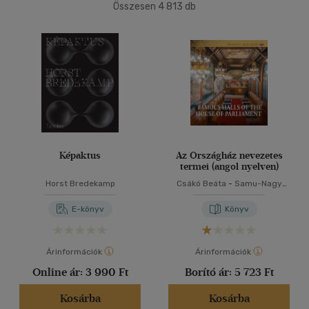
Összesen
4 813
db
40 db / oldal
Ár szerint
500 Ft alatt
(28)
500 Ft - 2500 Ft
(2520)
Alkalmaz
2500 Ft - 4500 Ft
(1150)
4500 Ft felett
(1201)
Korosztály szerint
Képaktus
Az Országház nevezetes
termei (angol nyelven)
Ifjúsági
(7)
Horst Bredekamp
Csákó Beáta
-
Samu-Nagy
10 - 14 év
(1)
Dániel
E-könyv
Könyv
14 - 18 év
(1)
mind
(5)
Árinformációk
Árinformációk
Gyermek és ifjúsági
(1)
Online ár:
3 990 Ft
Borító ár:
5 723 Ft
Felnőtt
(699)
Kosárba
Kosárba