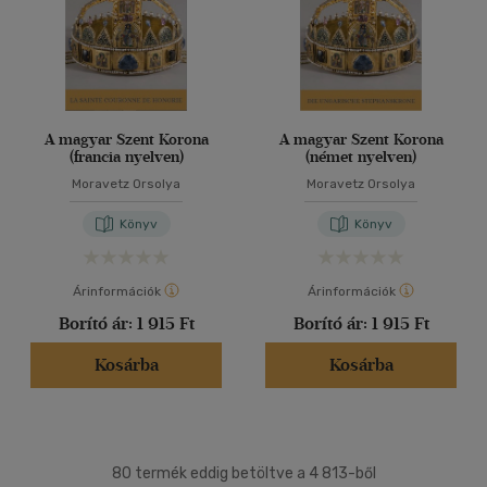
A magyar Szent Korona
A magyar Szent Korona
(francia nyelven)
(német nyelven)
Moravetz Orsolya
Moravetz Orsolya
Könyv
Könyv
Árinformációk
Árinformációk
Borító ár:
1 915 Ft
Borító ár:
1 915 Ft
Kosárba
Kosárba
80 termék eddig betöltve a 4 813-ből