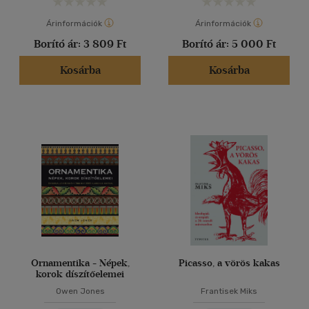
Árinformációk
Árinformációk
Borító ár:
3 809 Ft
Borító ár:
5 000 Ft
Kosárba
Kosárba
Ornamentika - Népek,
Picasso, a vörös kakas
korok díszítőelemei
Owen Jones
Frantisek Miks