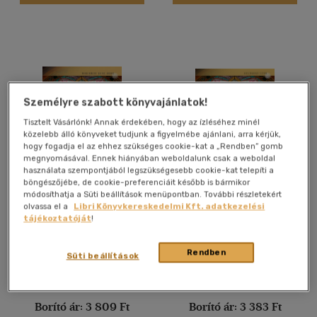
Nyelv szerint
Magyar
(634)
Angol
(41)
Cseh
(1)
Személyre szabott könyvajánlatok!
Finn
(1)
Tisztelt Vásárlónk! Annak érdekében, hogy az ízléséhez minél
Francia
(9)
közelebb álló könyveket tudjunk a figyelmébe ajánlani, arra kérjük,
Horvát
(1)
hogy fogadja el az ehhez szükséges cookie-kat a „Rendben” gomb
megnyomásával. Ennek hiányában weboldalunk csak a weboldal
Japán
(1)
használata szempontjából legszükségesebb cookie-kat telepíti a
böngészőjébe, de cookie-preferenciáit később is bármikor
Az Országház
Az Országház
Kínai
(1)
módosíthatja a Süti beállítások menüpontban. További részletekért
üvegművészete (angol
üvegművészete
olvassa el a
Libri Könyvkereskedelmi Kft. adatkezelési
több nyelv megjelenítése
nyelven)
Kerekes Margit
Kerekes Margit
tájékoztatóját
!
Könyv
Könyv
Vélemény szerint
Rendben
Süti beállítások
(32)
Árinformációk
Árinformációk
(10)
Borító ár:
3 809 Ft
Borító ár:
3 383 Ft