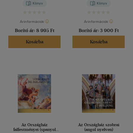
Könyv
Könyv
Árinformációk
Árinformációk
Borító ár:
8 995 Ft
Borító ár:
3 900 Ft
Kosárba
Kosárba
Az Országház
Az Országház szobrai
falfestményei (spanyol
(angol nyelven)