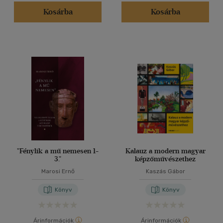
(3)
Kosárba
Kosárba
(3)
(4765)
Alkalmaz
"Fénylik a mű nemesen 1-
Kalauz a modern magyar
3."
képzőművészethez
Marosi Ernő
Kaszás Gábor
Könyv
Könyv
Árinformációk
Árinformációk