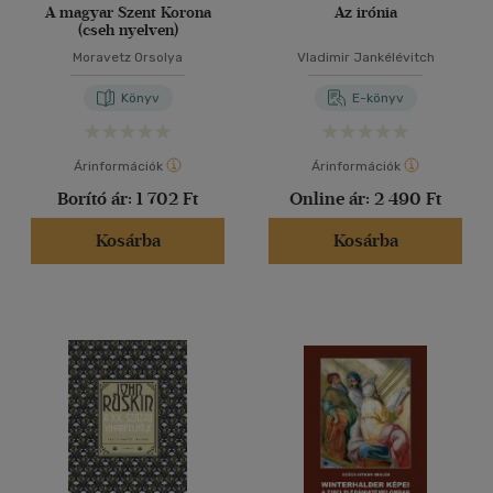
A magyar Szent Korona
Az irónia
(cseh nyelven)
Moravetz Orsolya
Vladimir Jankélévitch
Könyv
E-könyv
Árinformációk
Árinformációk
Borító ár:
1 702 Ft
Online ár:
2 490 Ft
Kosárba
Kosárba