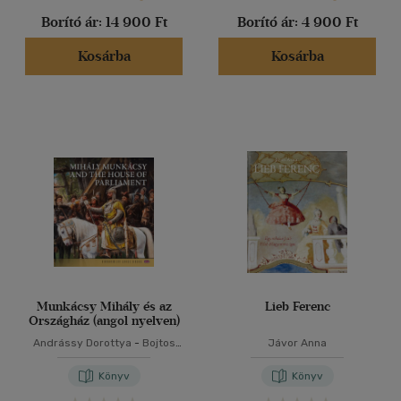
Borító ár:
14 900 Ft
Borító ár:
4 900 Ft
Kosárba
Kosárba
Munkácsy Mihály és az
Lieb Ferenc
Országház (angol nyelven)
Andrássy Dorottya
-
Bojtos
Jávor Anna
Anikó
-
Dúzsi Éva
Könyv
Könyv