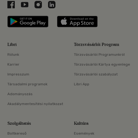
Libri a Facebookon
Libri a Youtube-on
Libri az Instagramon
Libri a LinkedInen
Libri applikáció Szerezd meg: Google P
Libri applikáció 
Libri
Törzsvásárlói Program
Rólunk
Törzsvásárlói Programunkról
Karrier
Törzsvásárlói Kártya egyenlege
Impresszum
Törzsvásárlói szabályzat
Társadalmi programok
Libri App
Adományozás
Akadálymentesítési nyilatkozat
Szolgáltatás
Kultúra
Boltkereső
Események